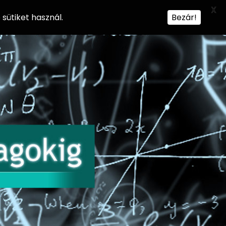
X
sütiket használ.
Bezár!