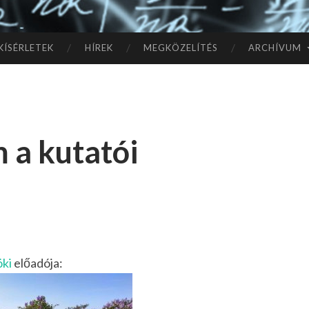
TÓ
L A
KÍSÉRLETEK
HÍREK
MEGKÖZELÍTÉS
ARCHÍVUM
CSI
LL
 a kutatói
AG
OK
IG
öki
előadója: