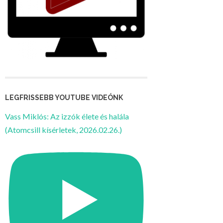
LEGFRISSEBB YOUTUBE VIDEÓNK
Vass Miklós: Az izzók élete és halála
(Atomcsill kísérletek, 2026.02.26.)