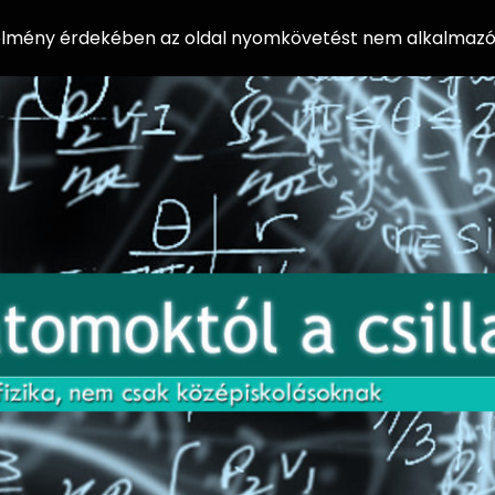
 élmény érdekében az oldal nyomkövetést nem alkalmazó 
AZ
Előadássorozat
AT
középiskolásoknak
OM
az ELTE
Természettudományi
OK
Kar Fizikai
Intézetében