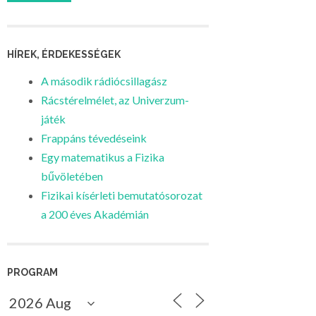
HÍREK, ÉRDEKESSÉGEK
A második rádiócsillagász
Rácstérelmélet, az Univerzum-
játék
Frappáns tévedéseink
Egy matematikus a Fizika
bűvöletében
Fizikai kísérleti bemutatósorozat
a 200 éves Akadémián
PROGRAM