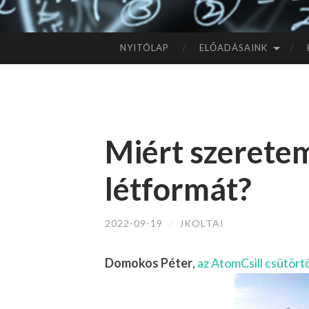
NYITÓLAP
ELŐADÁSAINK
TOVÁBB
A
TARTALOMHOZ
Miért szeretem
létformát?
2022-09-19
/
JKOLTAI
Domokos Péter
,
az AtomCsill csütört