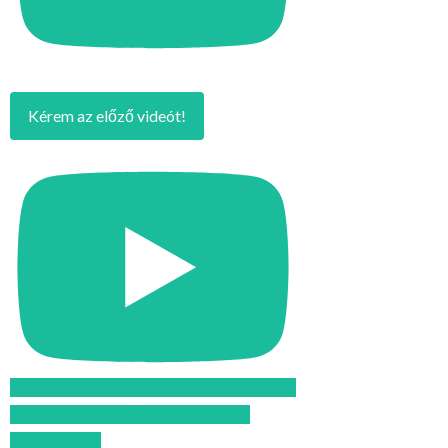
Kérem az előző videót!
Feliratkozom az Atomcsill youtube
csatornájára!