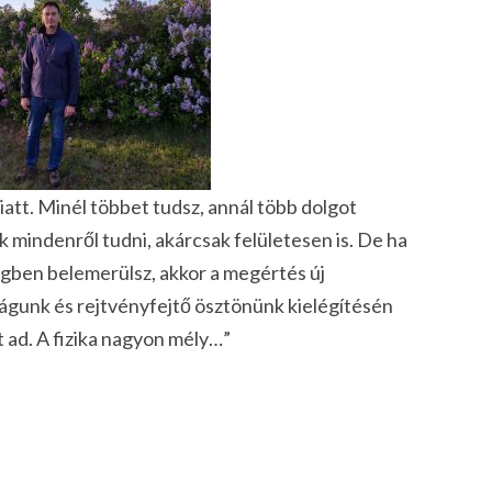
att. Minél többet tudsz, annál több dolgot
 mindenről tudni, akárcsak felületesen is. De ha
ben belemerülsz, akkor a megértés új
ságunk és rejtvényfejtő ösztönünk kielégítésén
ad. A fizika nagyon mély…”