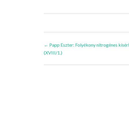
Bejegyzések
←
Papp Eszter: Folyékony nitrogénes kísér
(XVIII/1.)
navigációja