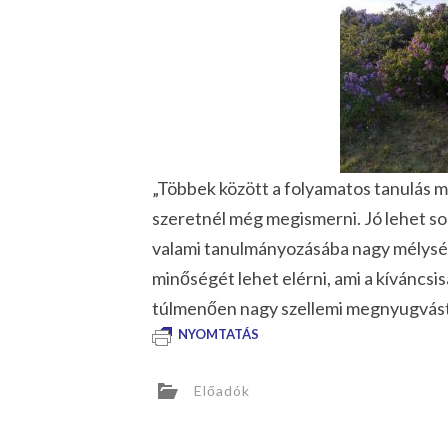
„Többek között a folyamatos tanulás mi
szeretnél még megismerni. Jó lehet sok
valami tanulmányozásába nagy mélység
minőségét lehet elérni, ami a kíváncsi
túlmenően nagy szellemi megnyugvást 
NYOMTATÁS
Előadók