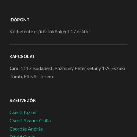
IDŐPONT
Kéthetente csütörtökönként 17 órától
KAPCSOLAT
Cím:
1117 Budapest, Pázmány Péter sétány 1/A, Északi
Tömb, Eötvös-terem.
SZERVEZŐK
Cserti József
Cserti-Szauer Csilla
Csordás András
Dávid Gyula