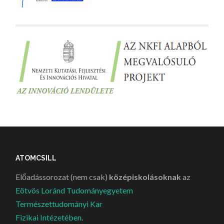
ATOMCSILL
Előadássorozat (nem csak)
középiskolásoknak
az
Eötvös Loránd Tudományegyetem
Természettudományi Kar
Fizikai Intézetében
.