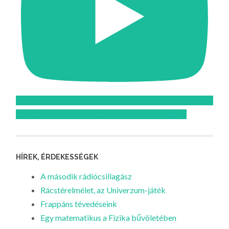
Feliratkozom az Atomcsill youtube csatornájára!
HÍREK, ÉRDEKESSÉGEK
A második rádiócsillagász
Rácstérelmélet, az Univerzum-játék
Frappáns tévedéseink
Egy matematikus a Fizika bűvöletében