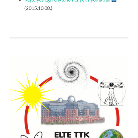
LA
(2015.10.08.)
G
O
KI
G