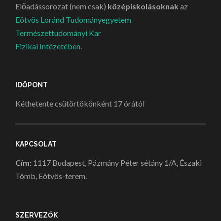
Előadássorozat (nem csak)
középiskolásoknak
az
Eötvös Loránd Tudományegyetem
Természettudományi Kar
Fizikai Intézetében
.
IDŐPONT
Kéthetente csütörtökönként 17 órától
KAPCSOLAT
Cím:
1117 Budapest, Pázmány Péter sétány 1/A, Északi
Tömb, Eötvös-terem.
SZERVEZŐK