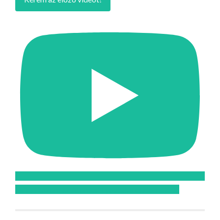
Feliratkozom az Atomcsill youtube csatornájára!