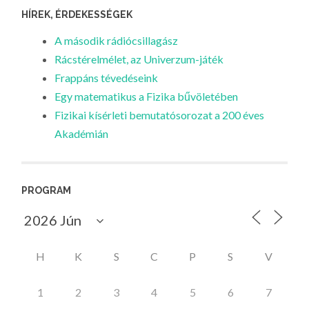
HÍREK, ÉRDEKESSÉGEK
A második rádiócsillagász
Rácstérelmélet, az Univerzum-játék
Frappáns tévedéseink
Egy matematikus a Fizika bűvöletében
Fizikai kísérleti bemutatósorozat a 200 éves
Akadémián
PROGRAM
H
K
S
C
P
S
V
1
2
3
4
5
6
7