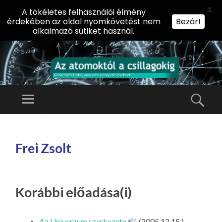
X
A tökéletes felhasználói élmény
érdekében az oldal nyomkövetést nem
Bezár!
alkalmazó sütiket használ.
AZ
AT
Menü
Kere
O
Előadássorozat
M
középiskolásoknak
TOVÁBB
O
A
az ELTE
Frei Zsolt
KT
TARTALOMHOZ
Természettudományi
Ó
Kar Fizikai
L
Intézetében
A
Korábbi előadása(i)
CS
IL
Az Univerzum szerkezete
(2005.12.15.)