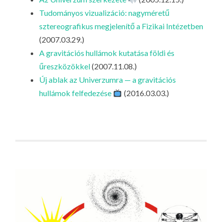
LA
Tudományos vizualizáció: nagyméretű
G
sztereografikus megjelenítő a Fizikai Intézetben
O
(2007.03.29.)
KI
A gravitációs hullámok kutatása földi és
G
űreszközökkel
(2007.11.08.)
Új ablak az Univerzumra — a gravitációs
hullámok felfedezése
(2016.03.03.)