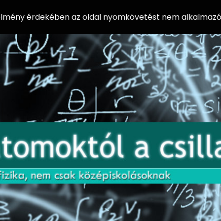
 élmény érdekében az oldal nyomkövetést nem alkalmazó 
AZ
Előadássorozat
AT
középiskolásoknak
OM
az ELTE
Természettudományi
OK
Kar Fizikai
Intézetében