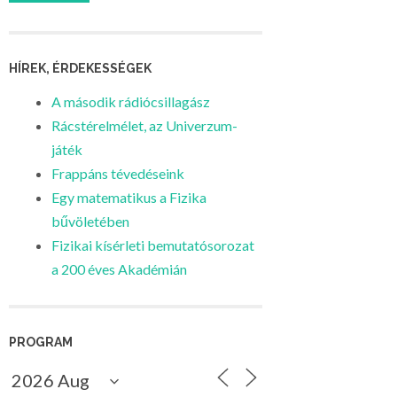
HÍREK, ÉRDEKESSÉGEK
A második rádiócsillagász
Rácstérelmélet, az Univerzum-
játék
Frappáns tévedéseink
Egy matematikus a Fizika
bűvöletében
Fizikai kísérleti bemutatósorozat
a 200 éves Akadémián
PROGRAM