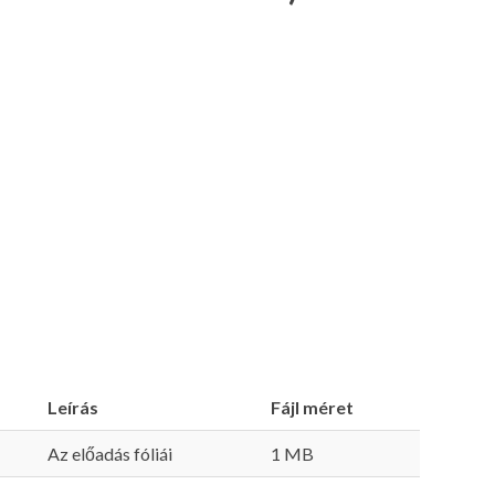
Leírás
Fájl méret
Az előadás fóliái
1 MB