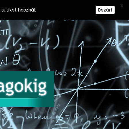
X
sütiket használ.
Bezár!