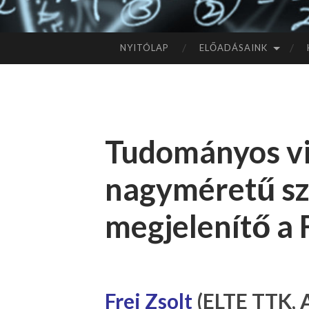
NYITÓLAP
ELŐADÁSAINK
TOVÁBB
A
TARTALOMHOZ
Tudományos viz
nagyméretű sz
megjelenítő a 
Frei Zsolt
(ELTE TTK, 