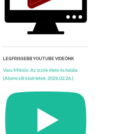
LEGFRISSEBB YOUTUBE VIDEÓNK
Vass Miklós: Az izzók élete és halála
(Atomcsill kísérletek, 2026.02.26.)