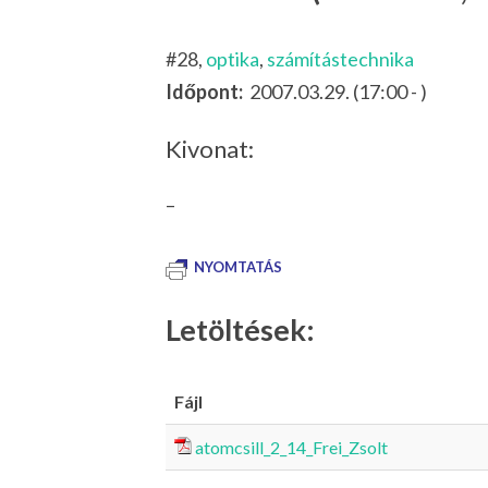
#28,
optika
,
számítástechnika
Időpont:
2007.03.29. (17:00 - )
Kivonat:
–
NYOMTATÁS
Letöltések:
Fájl
atomcsill_2_14_Frei_Zsolt