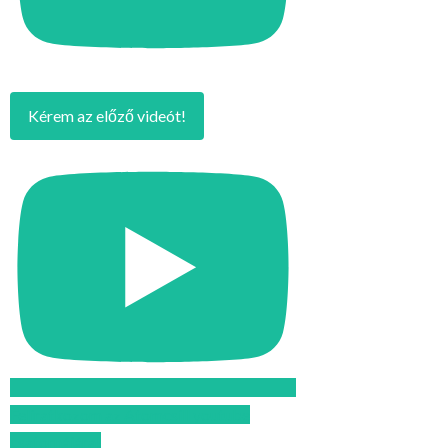
Kérem az előző videót!
Feliratkozom az Atomcsill youtube
csatornájára!