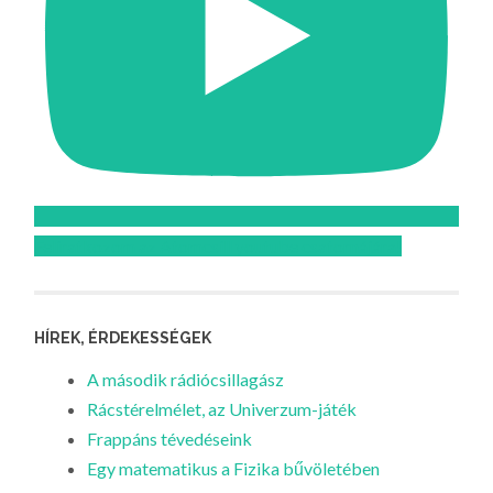
Feliratkozom az Atomcsill youtube csatornájára!
HÍREK, ÉRDEKESSÉGEK
A második rádiócsillagász
Rácstérelmélet, az Univerzum-játék
Frappáns tévedéseink
Egy matematikus a Fizika bűvöletében