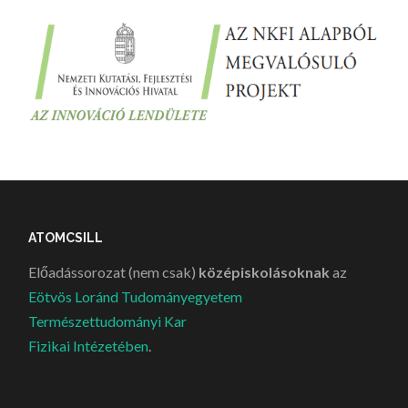
ATOMCSILL
Előadássorozat (nem csak)
középiskolásoknak
az
Eötvös Loránd Tudományegyetem
Természettudományi Kar
Fizikai Intézetében
.