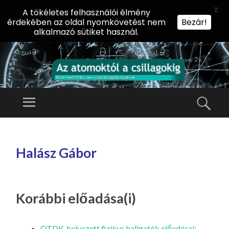
X
A tökéletes felhasználói élmény
érdekében az oldal nyomkövetést nem
Bezár!
alkalmazó sütiket használ.
AZ
AT
Menü
Kere
O
Előadássorozat
M
középiskolásoknak
TOVÁBB
O
A
az ELTE
Halász Gábor
KT
TARTALOMHOZ
Természettudományi
Ó
Kar Fizikai
L
Intézetében
A
Korábbi előadása(i)
CS
IL
OTDK-helyezett fizikus hallgatók előadásai: