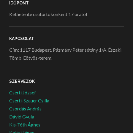
IDŐPONT
Kéthetente csütörtökönként 17 órától
KAPCSOLAT
Cím:
1117 Budapest, Pázmány Péter sétány 1/A, Északi
Tömb, Eötvös-terem.
SZERVEZŐK
Cserti József
Cserti-Szauer Csilla
Csordás András
Dávid Gyula
Kis-Tóth Ágnes
Koltai János