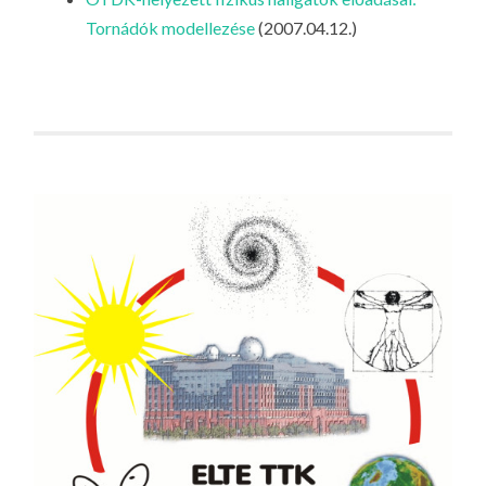
LA
Tornádók modellezése
(2007.04.12.)
G
O
KI
G