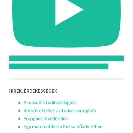
Feliratkozom az Atomcsill youtube csatornájára!
HÍREK, ÉRDEKESSÉGEK
A második rádiócsillagász
Rácstérelmélet, az Univerzum-játék
Frappáns tévedéseink
Egy matematikus a Fizika bűvöletében