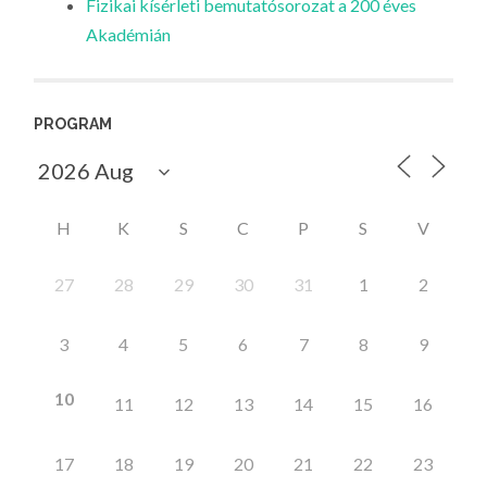
Fizikai kísérleti bemutatósorozat a 200 éves
Akadémián
PROGRAM
H
K
S
C
P
S
V
27
28
29
30
31
1
2
3
4
5
6
7
8
9
10
11
12
13
14
15
16
17
18
19
20
21
22
23