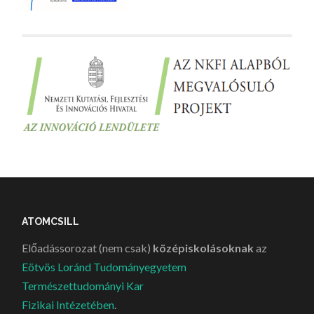
ATOMCSILL
Előadássorozat (nem csak)
középiskolásoknak
az
Eötvös Loránd Tudományegyetem
Természettudományi Kar
Fizikai Intézetében
.