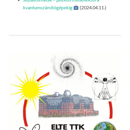
LA
kvantumszámítógépekig
(2024.04.11.)
G
O
KI
G