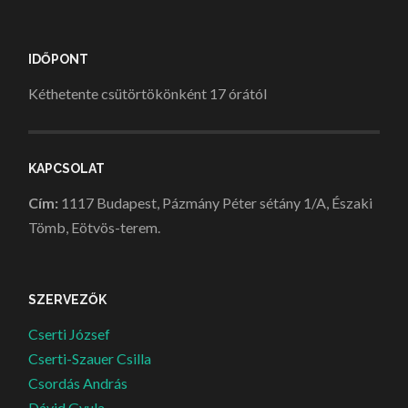
IDŐPONT
Kéthetente csütörtökönként 17 órától
KAPCSOLAT
Cím:
1117 Budapest, Pázmány Péter sétány 1/A, Északi
Tömb, Eötvös-terem.
SZERVEZŐK
Cserti József
Cserti-Szauer Csilla
Csordás András
Dávid Gyula