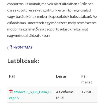
csoportosulásoknak, melyek alatt általában sűrűbben
összekötött részeket szoktunk érteni (pl. egy család
vagy baráti kör az emberi kapcsolatok hálózatában). Az
előadásban ismertetek egy módszert, mely természetes
módon teszi lehetővé a csoportosulások feltárását
nagyméretű hálózatokban.
NYOMTATÁS
Letöltések:
Fájl
Leírás
Fájl
méret
atomcsill_5_06_Palla_G
Az előadás
12 MB
ergely
fóliái