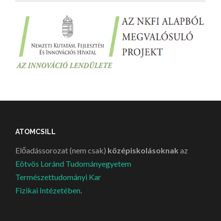
ATOMCSILL
Előadássorozat (nem csak)
középiskolásoknak
az
Eötvös Loránd Tudományegyetem
Természettudományi Kar
Fizikai Intézetében
.