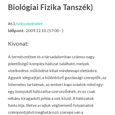
LA
Biológiai Fizika Tanszék)
G
O
#63,
hálózatelmélet
KI
Időpont:
2009.12.10. (17:00 - )
G
Kivonat:
A természetben és a társadalomban számos nagy
jelentőségű komplex hálózat található, melyek
viselkedése, működése kihat mindennapi életünkre.
Agyunk idegsejtjei, a különböző gazdasági szereplők, az
Internetes tartalmak, az emberi kapcsolatok mind egy-
egy bonyolult hálózatba szerveződnek, és ez csak
néhány kiragadott példa a sok közül. A hálózatok
funkciója, illetve a rajtuk végbemenő folyamatok
szempontjából meghatározó szerepe van a