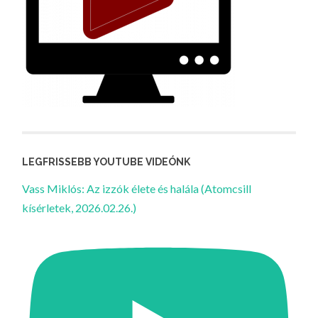
LEGFRISSEBB YOUTUBE VIDEÓNK
Vass Miklós: Az izzók élete és halála (Atomcsill
kísérletek, 2026.02.26.)