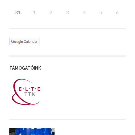
31
1
2
3
4
5
6
TÁMOGATÓINK