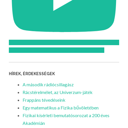
Feliratkozom az Atomcsill youtube csatornájára!
HÍREK, ÉRDEKESSÉGEK
A második rádiócsillagász
Rácstérelmélet, az Univerzum-játék
Frappáns tévedéseink
Egy matematikus a Fizika bűvöletében
Fizikai kísérleti bemutatósorozat a 200 éves
Akadémián