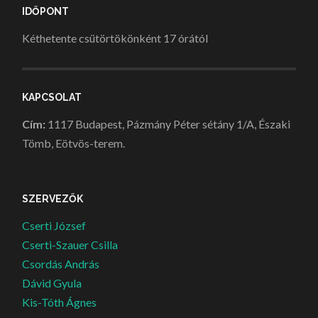
IDŐPONT
Kéthetente csütörtökönként 17 órától
KAPCSOLAT
Cím:
1117 Budapest, Pázmány Péter sétány 1/A, Északi
Tömb, Eötvös-terem.
SZERVEZŐK
Cserti József
Cserti-Szauer Csilla
Csordás András
Dávid Gyula
Kis-Tóth Ágnes