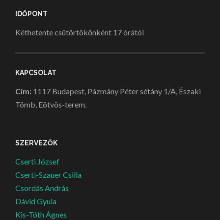
IDŐPONT
Kéthetente csütörtökönként 17 órától
KAPCSOLAT
Cím:
1117 Budapest, Pázmány Péter sétány 1/A, Északi
Tömb, Eötvös-terem.
SZERVEZŐK
Cserti József
Cserti-Szauer Csilla
Csordás András
Dávid Gyula
Kis-Tóth Ágnes