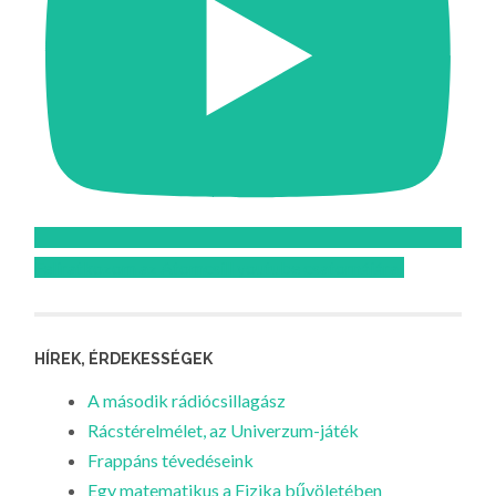
Feliratkozom az Atomcsill youtube csatornájára!
HÍREK, ÉRDEKESSÉGEK
A második rádiócsillagász
Rácstérelmélet, az Univerzum-játék
Frappáns tévedéseink
Egy matematikus a Fizika bűvöletében