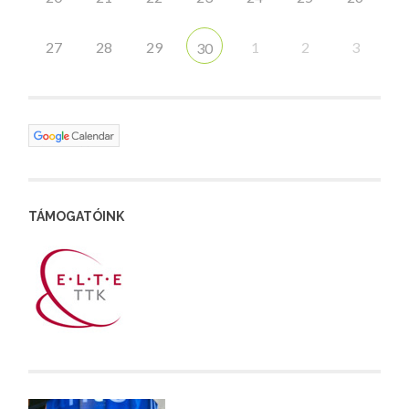
27
28
29
1
2
3
30
TÁMOGATÓINK