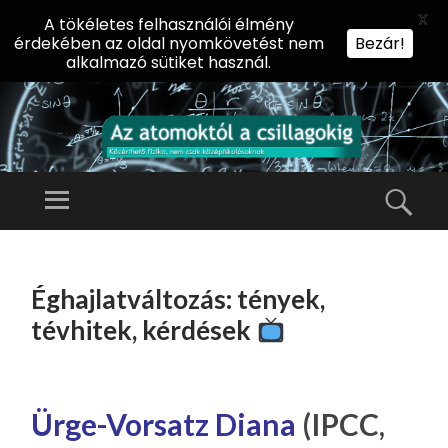
X
A tökéletes felhasználói élmény
érdekében az oldal nyomkövetést nem
Bezár!
alkalmazó sütiket használ.
AZ
AT
Menü
Kere
O
Előadássorozat
M
középiskolásoknak
TOVÁBB
O
A
az ELTE
Éghajlatváltozás: tények,
KT
TARTALOMHOZ
Természettudományi
Ó
tévhitek, kérdések
Kar Fizikai
L
Intézetében
A
CS
Ürge-Vorsatz Diana
(IPCC,
IL