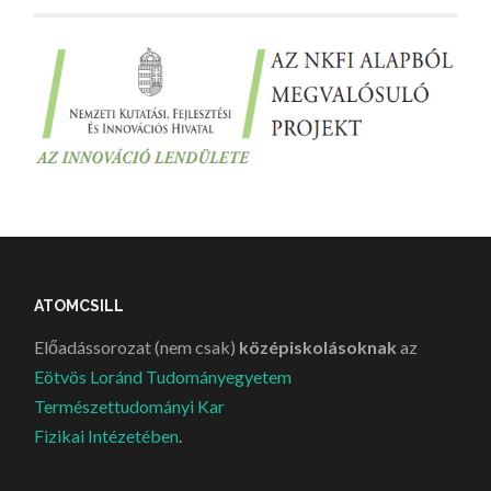
ATOMCSILL
Előadássorozat (nem csak)
középiskolásoknak
az
Eötvös Loránd Tudományegyetem
Természettudományi Kar
Fizikai Intézetében
.