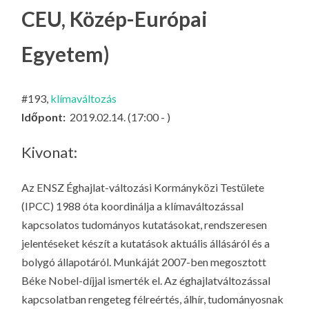
LA
CEU, Közép-Európai
G
Egyetem)
O
KI
G
#193,
klímaváltozás
Időpont:
2019.02.14. (17:00 - )
Kivonat:
Az ENSZ Éghajlat-változási Kormányközi Testülete
(IPCC) 1988 óta koordinálja a klímaváltozással
kapcsolatos tudományos kutatásokat, rendszeresen
jelentéseket készít a kutatások aktuális állásáról és a
bolygó állapotáról. Munkáját 2007-ben megosztott
Béke Nobel-díjjal ismerték el. Az éghajlatváltozással
kapcsolatban rengeteg félreértés, álhír, tudományosnak