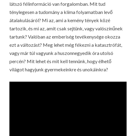
látszó félinformáció van forgalomban. Mit tud
ténylegesen a tudomány a klíma folyamatban levő
átalakulásáról? Mi az, ami a kemény tények közé
tartozik, és mi az, amit csak sejtünk, vagy valószínűnek
tartunk? Valóban az emberiség tevékenysége okozza
ezt a változást? Meg lehet még fékezni a katasztrófát,
vagy már túl vagyunk a huszonnegyedik óra utolsó
percén? Mit lehet és mit kell tennünk, hogy élhető
világot hagyjunk gyermekeinkre és unokáinkra?