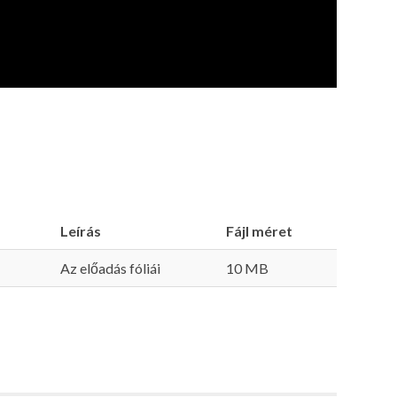
Leírás
Fájl méret
Az előadás fóliái
10 MB