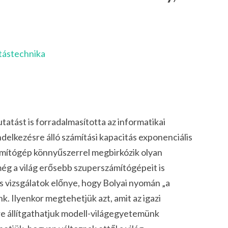
tástechnika
tatást is forradalmasította az informatikai
delkezésre álló számítási kapacitás exponenciális
mítógép könnyűszerrel megbirkózik olyan
ég a világ erősebb szuperszámítógépeit is
 vizsgálatok előnye, hogy Bolyai nyomán „a
k. Ilyenkor megtehetjük azt, amit az igazi
 állítgathatjuk modell-világegyetemünk