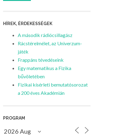
HÍREK, ÉRDEKESSÉGEK
A második rádiócsillagász
Rácstérelmélet, az Univerzum-
játék
Frappáns tévedéseink
Egy matematikus a Fizika
bűvöletében
Fizikai kísérleti bemutatósorozat
a 200 éves Akadémián
PROGRAM