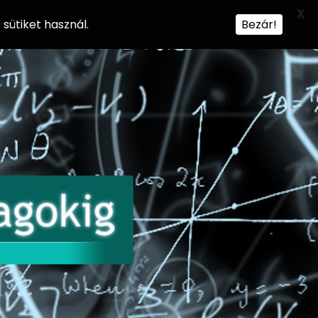
X
sütiket használ.
Bezár!