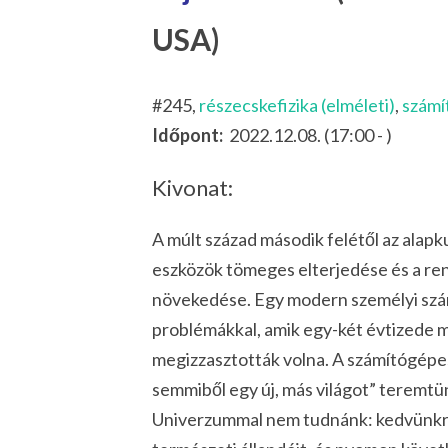
USA)
#245,
részecskefizika (elméleti)
,
számí
Időpont:
2022.12.08. (17:00 - )
Kivonat:
A múlt század második felétől az alapku
eszközök tömeges elterjedése és a ren
növekedése. Egy modern személyi szá
problémákkal, amik egy-két évtizede m
megizzasztották volna. A számítógépes
semmiből egy új, más világot” teremtün
Univerzummal nem tudnánk: kedvünkre