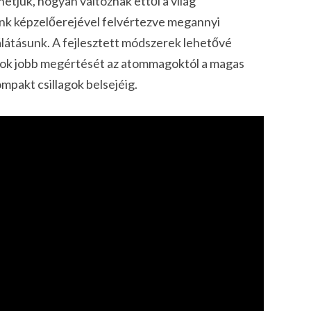
etjük, hogyan változnak ettől a világ
ünk képzelőerejével felvértezve megannyi
 rálátásunk. A fejlesztett módszerek lehetővé
gok jobb megértését az atommagoktól a magas
pakt csillagok belsejéig.