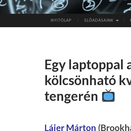
NYITÓLAP
ELŐADÁSAINK
TOVÁBB
A
TARTALOMHOZ
Egy laptoppal 
kölcsönható k
tengerén
Lájer Márton
(Brookha