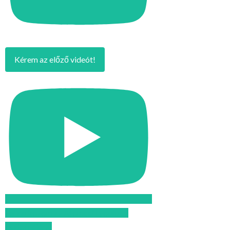
Kérem az előző videót!
Feliratkozom az Atomcsill youtube
csatornájára!