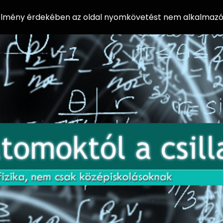
 élmény érdekében az oldal nyomkövetést nem alkalmazó 
AZ
Előadássorozat
AT
középiskolásoknak
OM
az ELTE
Természettudományi
OK
Kar Fizikai
Intézetében