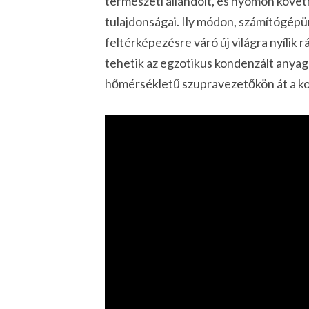
természeti állandóit, és nyomon követh
tulajdonságai. Ily módon, számítógép
feltérképezésre váró új világra nyílik
tehetik az egzotikus kondenzált anya
hőmérsékletű szupravezetőkön át a kom