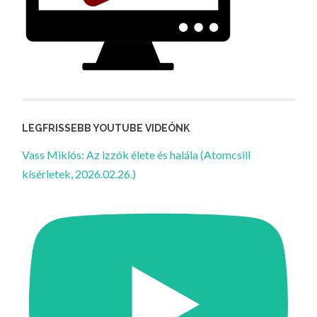
LEGFRISSEBB YOUTUBE VIDEÓNK
Vass Miklós: Az izzók élete és halála (Atomcsill
kísérletek, 2026.02.26.)