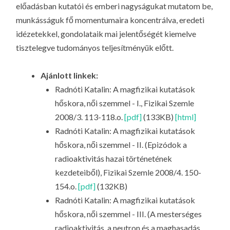
előadásban kutatói és emberi nagyságukat mutatom be,
munkásságuk fő momentumaira koncentrálva, eredeti
idézetekkel, gondolataik mai jelentőségét kiemelve
tisztelegve tudományos teljesítményük előtt.
Ajánlott linkek:
Radnóti Katalin: A magfizikai kutatások
hőskora, női szemmel - I., Fizikai Szemle
2008/3. 113-118.o.
[pdf]
(133KB)
[html]
Radnóti Katalin: A magfizikai kutatások
hőskora, női szemmel - II. (Epizódok a
radioaktivitás hazai történetének
kezdeteiből), Fizikai Szemle 2008/4. 150-
154.o.
[pdf]
(132KB)
Radnóti Katalin: A magfizikai kutatások
hőskora, női szemmel - III. (A mesterséges
radioaktivitás, a neutron és a maghasadás