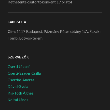
Kéthetente csütörtökönként 17 órától
KAPCSOLAT
Cím:
1117 Budapest, Pázmány Péter sétány 1/A, Északi
Tömb, Eötvös-terem.
SZERVEZŐK
Cserti József
Cserti-Szauer Csilla
Csordás András
Dávid Gyula
Kis-Tóth Ágnes
Koltai János