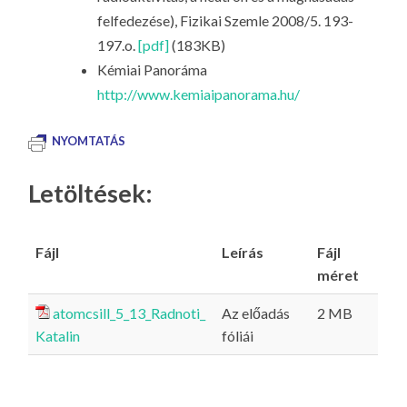
felfedezése), Fizikai Szemle 2008/5. 193-
197.o.
[pdf]
(183KB)
Kémiai Panoráma
http://www.kemiaipanorama.hu/
NYOMTATÁS
Letöltések:
Fájl
Leírás
Fájl
méret
atomcsill_5_13_Radnoti_
Az előadás
2 MB
Katalin
fóliái