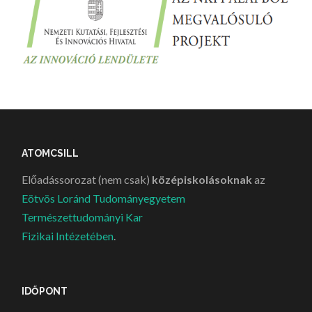
ATOMCSILL
Előadássorozat (nem csak)
középiskolásoknak
az
Eötvös Loránd Tudományegyetem
Természettudományi Kar
Fizikai Intézetében
.
IDŐPONT