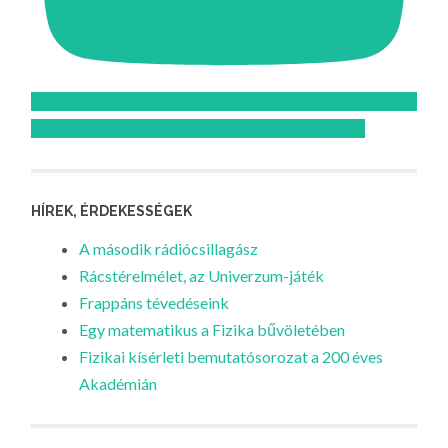
Feliratkozom az Atomcsill youtube csatornájára!
HÍREK, ÉRDEKESSÉGEK
A második rádiócsillagász
Rácstérelmélet, az Univerzum-játék
Frappáns tévedéseink
Egy matematikus a Fizika bűvöletében
Fizikai kísérleti bemutatósorozat a 200 éves
Akadémián