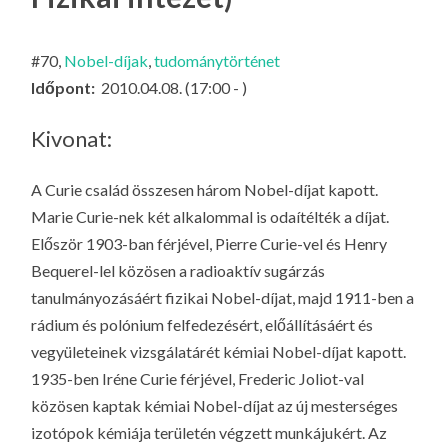
LA
G
#70,
Nobel-díjak
,
tudománytörténet
O
Időpont:
2010.04.08. (17:00 - )
KI
G
Kivonat:
A Curie család összesen három Nobel-díjat kapott.
Marie Curie-nek két alkalommal is odaítélték a díjat.
Először 1903-ban férjével, Pierre Curie-vel és Henry
Bequerel-lel közösen a radioaktív sugárzás
tanulmányozásáért fizikai Nobel-díjat, majd 1911-ben a
rádium és polónium felfedezésért, előállításáért és
vegyületeinek vizsgálatárét kémiai Nobel-díjat kapott.
1935-ben Iréne Curie férjével, Frederic Joliot-val
közösen kaptak kémiai Nobel-díjat az új mesterséges
izotópok kémiája területén végzett munkájukért. Az