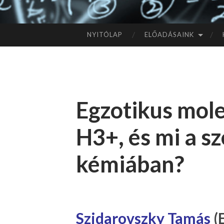
NYITÓLAP
ELŐADÁSAINK
TOVÁBB
A
TARTALOMHOZ
Egzotikus mole
H3+, és mi a sz
kémiában?
Szidarovszky Tamás
(