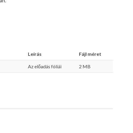
an.
Leírás
Fájl méret
Az előadás fóliái
2 MB