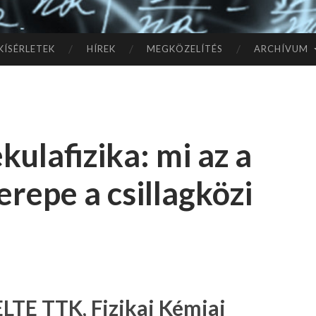
TÓ
L A
KÍSÉRLETEK
HÍREK
MEGKÖZELÍTÉS
ARCHÍVUM
CSI
LL
kulafizika: mi az a
AG
erepe a csillagközi
OK
IG
ELTE TTK, Fizikai Kémiai