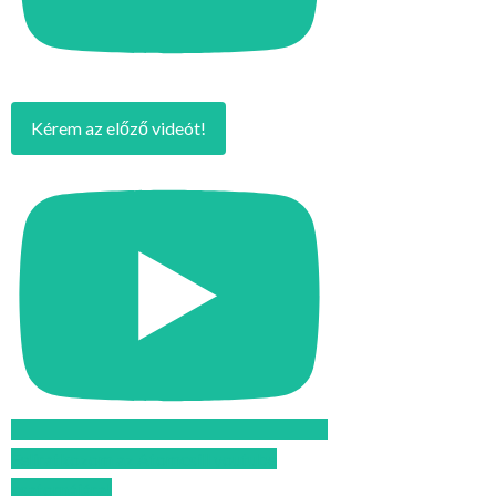
Kérem az előző videót!
Feliratkozom az Atomcsill youtube
csatornájára!