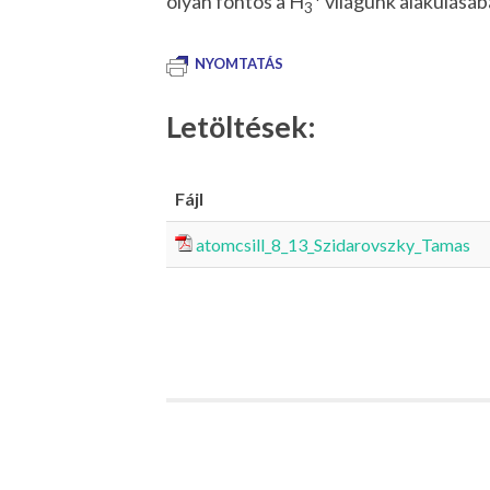
olyan fontos a H
világunk alakulásáb
3
NYOMTATÁS
Letöltések:
Fájl
atomcsill_8_13_Szidarovszky_Tamas