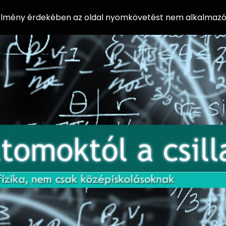
 élmény érdekében az oldal nyomkövetést nem alkalmazó 
AZ
Előadássorozat
AT
középiskolásoknak
OM
az ELTE
Természettudományi
OK
Kar Fizikai
Intézetében