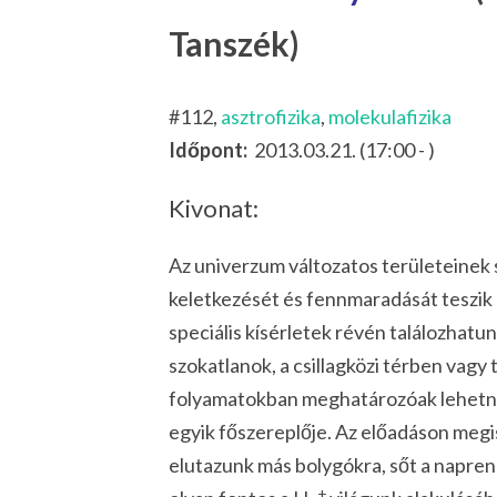
Tanszék)
#112,
asztrofizika
,
molekulafizika
Időpont:
2013.03.21. (17:00 - )
Kivonat:
Az univerzum változatos területeinek
keletkezését és fennmaradását teszik 
speciális kísérletek révén találozhat
szokatlanok, a csillagközi térben vagy tá
folyamatokban meghatározóak lehetne
egyik főszereplője. Az előadáson megi
elutazunk más bolygókra, sőt a naprend
+