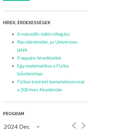
HÍREK, ÉRDEKESSÉGEK
A második rádiócsillagász
Rácstérelmélet, az Univerzum-
játék
Frappáns tévedéseink
Egy matematikus a Fizika
bűvöletében
Fizikai kísérleti bemutatósorozat
a 200 éves Akadémián
PROGRAM