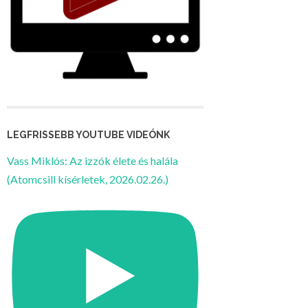
LEGFRISSEBB YOUTUBE VIDEÓNK
Vass Miklós: Az izzók élete és halála
(Atomcsill kísérletek, 2026.02.26.)