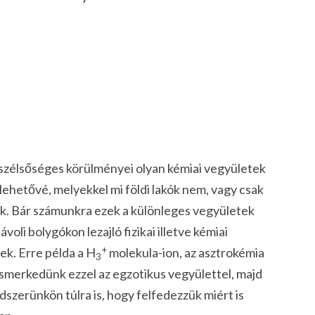
 szélsőséges körülményei olyan kémiai vegyületek
lehetővé, melyekkel mi földi lakók nem, vagy csak
unk. Bár számunkra ezek a különleges vegyületek
voli bolygókon lezajló fizikai illetve kémiai
+
k. Erre példa a H
molekula-ion, az asztrokémia
3
smerkedünk ezzel az egzotikus vegyülettel, majd
szerünkön túlra is, hogy felfedezzük miért is