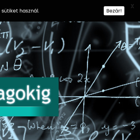
X
sütiket használ.
Bezár!