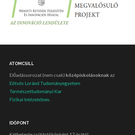
ATOMCSILL
Előadássorozat (nem csak)
középiskolásoknak
az
Eötvös Loránd Tudományegyetem
Természettudományi Kar
Fizikai Intézetében
.
IDŐPONT
Kéthetente csütörtökönként 17 órától