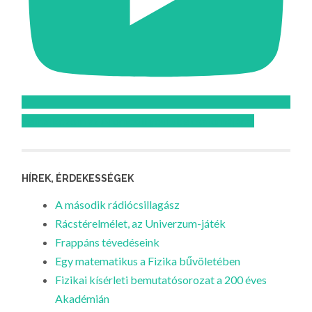
Feliratkozom az Atomcsill youtube csatornájára!
HÍREK, ÉRDEKESSÉGEK
A második rádiócsillagász
Rácstérelmélet, az Univerzum-játék
Frappáns tévedéseink
Egy matematikus a Fizika bűvöletében
Fizikai kísérleti bemutatósorozat a 200 éves
Akadémián