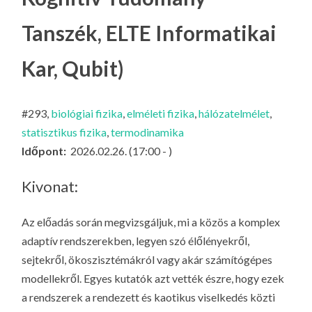
LA
Tanszék, ELTE Informatikai
G
O
Kar, Qubit)
KI
G
#293,
biológiai fizika
,
elméleti fizika
,
hálózatelmélet
,
statisztikus fizika
,
termodinamika
Időpont:
2026.02.26. (17:00 - )
Kivonat:
Az előadás során megvizsgáljuk, mi a közös a komplex
adaptív rendszerekben, legyen szó élőlényekről,
sejtekről, ökoszisztémákról vagy akár számítógépes
modellekről. Egyes kutatók azt vették észre, hogy ezek
a rendszerek a rendezett és kaotikus viselkedés közti