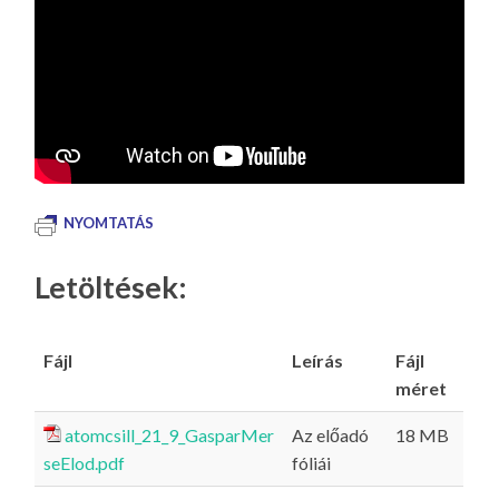
NYOMTATÁS
Letöltések:
Fájl
Leírás
Fájl
méret
atomcsill_21_9_GasparMer
Az előadó
18 MB
seElod.pdf
fóliái