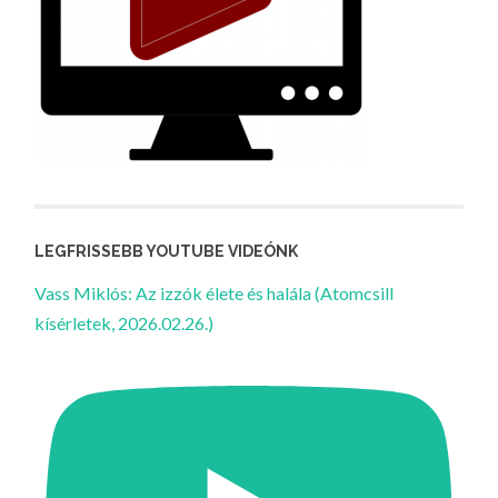
LEGFRISSEBB YOUTUBE VIDEÓNK
Vass Miklós: Az izzók élete és halála (Atomcsill
kísérletek, 2026.02.26.)