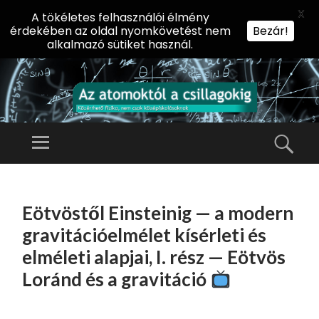
X
A tökéletes felhasználói élmény
érdekében az oldal nyomkövetést nem
Bezár!
alkalmazó sütiket használ.
AZ
AT
Menü
Kere
O
Előadássorozat
M
középiskolásoknak
TOVÁBB
O
A
az ELTE
Eötvöstől Einsteinig — a modern
KT
TARTALOMHOZ
Természettudományi
Ó
gravitációelmélet kísérleti és
Kar Fizikai
L
elméleti alapjai, I. rész — Eötvös
Intézetében
A
Loránd és a gravitáció
CS
IL