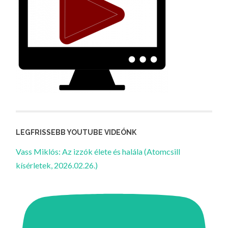
LEGFRISSEBB YOUTUBE VIDEÓNK
Vass Miklós: Az izzók élete és halála (Atomcsill
kísérletek, 2026.02.26.)