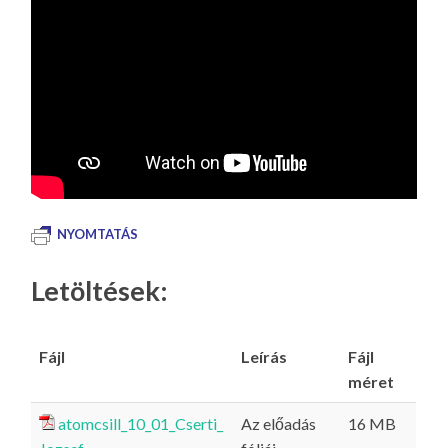
NYOMTATÁS
Letöltések:
Fájl
Leírás
Fájl
méret
atomcsill_10_01_Cserti_
Az előadás
16 MB