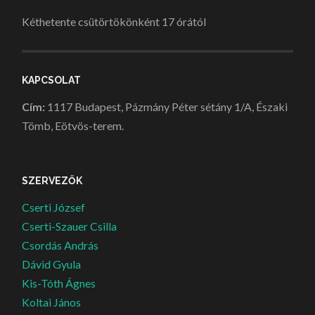
Kéthetente csütörtökönként 17 órától
KAPCSOLAT
Cím:
1117 Budapest, Pázmány Péter sétány 1/A, Északi
Tömb, Eötvös-terem.
SZERVEZŐK
Cserti József
Cserti-Szauer Csilla
Csordás András
Dávid Gyula
Kis-Tóth Ágnes
Koltai János