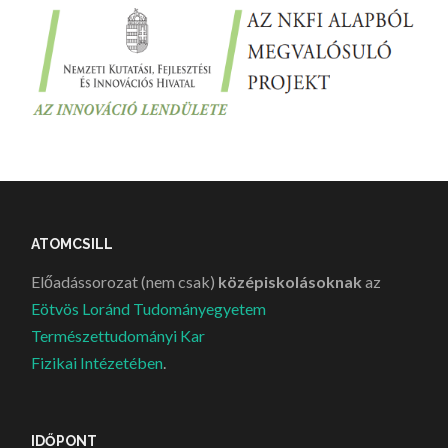
ATOMCSILL
Előadássorozat (nem csak)
középiskolásoknak
az
Eötvös Loránd Tudományegyetem
Természettudományi Kar
Fizikai Intézetében
.
IDŐPONT