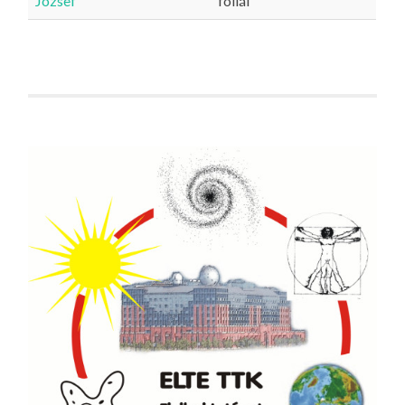
Jozsef
fóliái