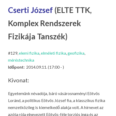
LA
Cserti József
(ELTE TTK,
G
O
Komplex Rendszerek
KI
G
Fizikája Tanszék)
#129,
elemi fizika
,
elméleti fizika
,
geofizika
,
méréstechnika
Időpont:
2014.09.11. (17:00 - )
Kivonat:
Egyetemünk névadója, báró vásárosnaményi Eötvös
Loránd, a politikus Eötvös József fia, a klasszikus fizika
nemzetközileg is kiemelkedő alakja volt. A hírnevet az
azóta róla elnevezett Eötvös-féle torziós inga és az