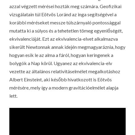
azzal végzett mérései hozták meg számára. Geofizikai
vizsgálatain túl Eötvös Loránd az inga segítségével a
korábbi méréseket messze túlszárnyaló pontossággal
mutatta ki a
súlyos
és a
tehetetlen
tömeg egyenlőségét,
ekvivalenciáját. Ezt az ekvivalencia-elvet alkalmazva
sikerült Newtonnak annak idején megmagyaráznia, hogy
hogyan esik le az alma a fáról, hogyan keringenek a
bolygók a Nap körül. Ugyanez az ekvivalencia-elv
vezette az általános relativitáselmélet megalkotáshoz
Albert Einsteint, aki később hivatkozott is Eötvös
mérésére, mely így a modern gravitációelmélet alapja
lett.