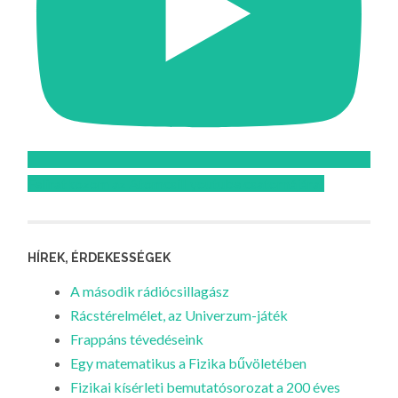
Feliratkozom az Atomcsill youtube csatornájára!
HÍREK, ÉRDEKESSÉGEK
A második rádiócsillagász
Rácstérelmélet, az Univerzum-játék
Frappáns tévedéseink
Egy matematikus a Fizika bűvöletében
Fizikai kísérleti bemutatósorozat a 200 éves