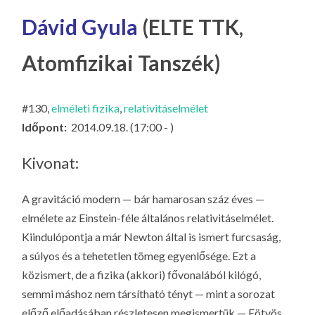
LA
Dávid Gyula
(ELTE TTK,
G
O
Atomfizikai Tanszék)
KI
G
#130,
elméleti fizika
,
relativitáselmélet
Időpont:
2014.09.18. (17:00 - )
Kivonat:
A gravitáció modern — bár hamarosan száz éves —
elmélete az Einstein-féle általános relativitáselmélet.
Kiindulópontja a már Newton által is ismert furcsaság,
a
súlyos
és a
tehetetlen
tömeg egyenlősége. Ezt a
közismert, de a fizika (akkori) fővonalából kilógó,
semmi máshoz nem társítható tényt — mint a sorozat
előző előadásában részletesen megismertük — Eötvös