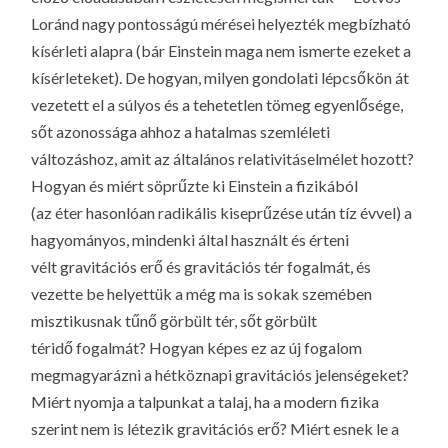
Loránd nagy pontosságú mérései helyezték megbízható
kísérleti alapra (bár Einstein maga nem ismerte ezeket a
kísérleteket). De hogyan, milyen gondolati lépcsőkön át
vezetett el a súlyos és a tehetetlen tömeg egyenlősége,
sőt azonossága ahhoz a hatalmas szemléleti
változáshoz, amit az általános relativitáselmélet hozott?
Hogyan és miért söprűzte ki Einstein a fizikából
(az
éter
hasonlóan radikális kiseprűzése után tíz évvel) a
hagyományos, mindenki által használt és érteni
vélt
gravitációs erő
és
gravitációs tér
fogalmát, és
vezette be helyettük a még ma is sokak szemében
misztikusnak tűnő
görbült tér
, sőt
görbült
téridő
fogalmát? Hogyan képes ez az új fogalom
megmagyarázni a hétköznapi gravitációs jelenségeket?
Miért nyomja a talpunkat a talaj, ha a modern fizika
szerint nem is létezik gravitációs erő? Miért esnek le a