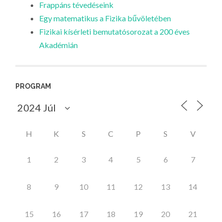
Frappáns tévedéseink
Egy matematikus a Fizika bűvöletében
Fizikai kísérleti bemutatósorozat a 200 éves
Akadémián
PROGRAM
H
K
S
C
P
S
V
1
2
3
4
5
6
7
8
9
10
11
12
13
14
15
16
17
18
19
20
21