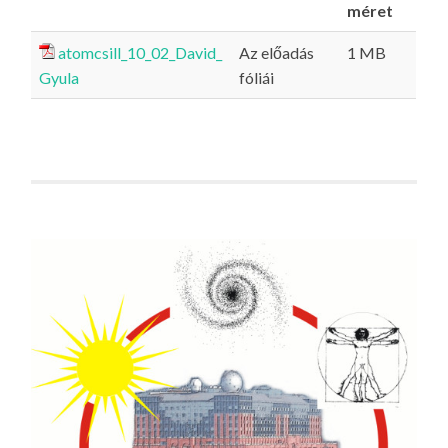
méret
atomcsill_10_02_David_
Az előadás
1 MB
Gyula
fóliái