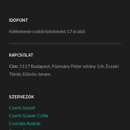
IDŐPONT
Kéthetente csütörtökönként 17 órától
KAPCSOLAT
Cím:
1117 Budapest, Pázmány Péter sétány 1/A, Északi
Tömb, Eötvös-terem.
SZERVEZŐK
Cserti József
Cserti-Szauer Csilla
Csordás András