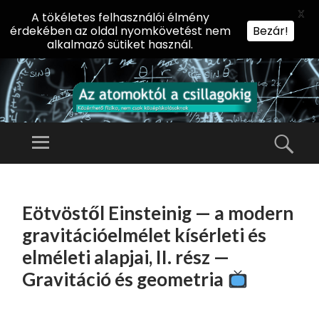
X
A tökéletes felhasználói élmény
érdekében az oldal nyomkövetést nem
Bezár!
alkalmazó sütiket használ.
AZ
AT
Menü
Kere
O
Előadássorozat
M
középiskolásoknak
TOVÁBB
O
A
az ELTE
Eötvöstől Einsteinig — a modern
KT
TARTALOMHOZ
Természettudományi
Ó
gravitációelmélet kísérleti és
Kar Fizikai
L
elméleti alapjai, II. rész —
Intézetében
A
Gravitáció és geometria
CS
IL