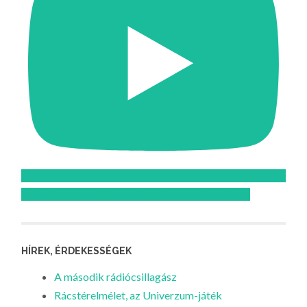
Feliratkozom az Atomcsill youtube csatornájára!
HÍREK, ÉRDEKESSÉGEK
A második rádiócsillagász
Rácstérelmélet, az Univerzum-játék