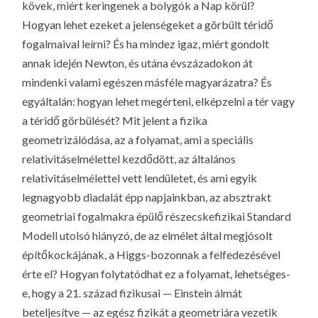
kövek, miért keringenek a bolygók a Nap körül?
Hogyan lehet ezeket a jelenségeket a görbült téridő
fogalmaival leírni? És ha mindez igaz, miért gondolt
annak idején Newton, és utána évszázadokon át
mindenki valami egészen másféle magyarázatra? És
egyáltalán: hogyan lehet megérteni, elképzelni a tér vagy
a téridő
görbülését
? Mit jelent
a fizika
geometrizálódása
, az a folyamat, ami a speciális
relativitáselmélettel kezdődött, az általános
relativitáselmélettel vett lendületet, és ami egyik
legnagyobb diadalát épp napjainkban, az absztrakt
geometriai fogalmakra épülő részecskefizikai Standard
Modell utolsó hiányzó, de az elmélet által megjósolt
építőkockájának, a Higgs-bozonnak a felfedezésével
érte el? Hogyan folytatódhat ez a folyamat, lehetséges-
e, hogy a 21. század fizikusai — Einstein álmát
beteljesítve — az egész fizikát a geometriára vezetik