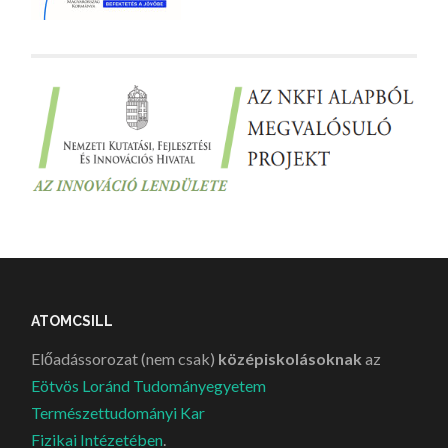
ATOMCSILL
Előadássorozat (nem csak)
középiskolásoknak
az
Eötvös Loránd Tudományegyetem
Természettudományi Kar
Fizikai Intézetében
.