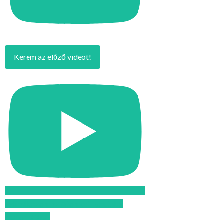
Kérem az előző videót!
Feliratkozom az Atomcsill youtube
csatornájára!