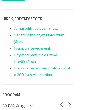
HÍREK, ÉRDEKESSÉGEK
A második rádiócsillagász
Rácstérelmélet, az Univerzum-
játék
Frappáns tévedéseink
Egy matematikus a Fizika
bűvöletében
Fizikai kísérleti bemutatósorozat
a 200 éves Akadémián
PROGRAM