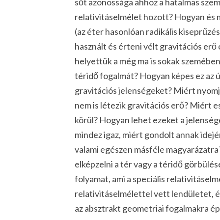
sőt azonossága ahhoz a hatalmas szemlé
relativitáselmélet hozott? Hogyan és mi
(az
éter
hasonlóan radikális kiseprűzés
használt és érteni vélt
gravitációs erő
helyettük a még ma is sokak szemében
téridő
fogalmát? Hogyan képes ez az 
gravitációs jelenségeket? Miért nyomja 
nem is létezik gravitációs erő? Miért 
körül? Hogyan lehet ezeket a jelensége
mindez igaz, miért gondolt annak ide
valami egészen másféle magyarázatra?
elképzelni a tér vagy a téridő
görbülés
folyamat, ami a speciális relativitáselm
relativitáselmélettel vett lendületet,
az absztrakt geometriai fogalmakra ép