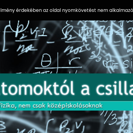
 élmény érdekében az oldal nyomkövetést nem alkalmazó 
AZ
Előadássorozat
AT
középiskolásoknak
OM
az ELTE
Természettudományi
OK
Kar Fizikai
Intézetében