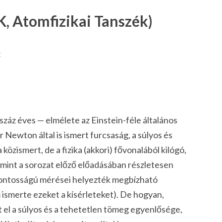
, Atomfizikai Tanszék)
t
záz éves — elmélete az Einstein-féle általános
r Newton által is ismert furcsaság, a
súlyos
és
özismert, de a fizika (akkori) fővonalából kilógó,
mint a sorozat előző előadásában részletesen
ontosságú mérései helyezték megbízható
m ismerte ezeket a kísérleteket). De hogyan,
t el a súlyos és a tehetetlen tömeg egyenlősége,