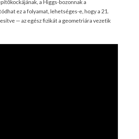
 építőkockájának, a Higgs-bozonnak a
ódhat ez a folyamat, lehetséges-e, hogy a 21.
jesítve — az egész fizikát a geometriára vezetik