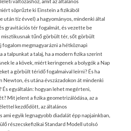
leti változáshoz, amit az általános
ért söprűzte ki Einstein a fizikából
e után tíz évvel) a hagyományos, mindenki által
és
gravitációs tér
fogalmát, és vezette be
 misztikusnak tűnő
görbült tér
, sőt
görbült
új fogalom megmagyarázni a hétköznapi
a talpunkat a talaj, ha a modern fizika szerint
esnek le a kövek, miért keringenek a bolygók a Nap
ket a görbült téridő fogalmaival leírni? És ha
jén Newton, és utána évszázadokon át mindenki
 És egyáltalán: hogyan lehet megérteni,
ét
? Mit jelent
a fizika geometrizálódása
, az a
élettel kezdődött, az általános
 és ami egyik legnagyobb diadalát épp napjainkban,
ülő részecskefizikai Standard Modell utolsó