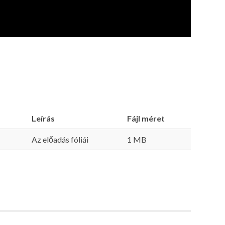
Leírás
Fájl méret
Az előadás fóliái
1 MB