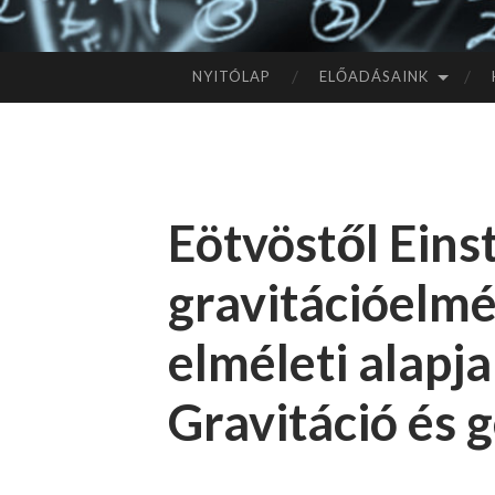
NYITÓLAP
ELŐADÁSAINK
TOVÁBB
A
TARTALOMHOZ
Eötvöstől Eins
gravitációelmél
elméleti alapjai
Gravitáció és 