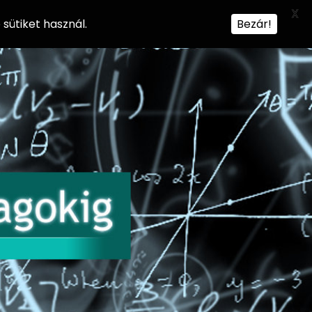
X
sütiket használ.
Bezár!