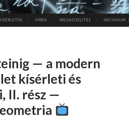
TÓ
L A
KÍSÉRLETEK
HÍREK
MEGKÖZELÍTÉS
ARCHÍVUM
CSI
LL
teinig — a modern
AG
et kísérleti és
OK
, II. rész —
IG
geometria