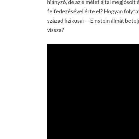
hiányzó, de az elmélet által megjósolt
felfedezésével érte el? Hogyan folytat
század fizikusai — Einstein álmát betel
vissza?