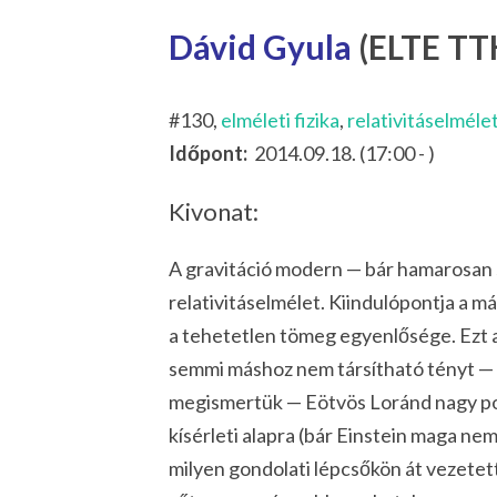
Dávid Gyula
(ELTE TTK
#130,
elméleti fizika
,
relativitáselméle
Időpont:
2014.09.18. (17:00 - )
Kivonat:
A gravitáció modern — bár hamarosan s
relativitáselmélet. Kiindulópontja a má
a
tehetetlen
tömeg egyenlősége. Ezt a k
semmi máshoz nem társítható tényt — 
megismertük — Eötvös Loránd nagy p
kísérleti alapra (bár Einstein maga ne
milyen gondolati lépcsőkön át vezetet