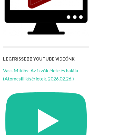
LEGFRISSEBB YOUTUBE VIDEÓNK
Vass Miklós: Az izzók élete és halála
(Atomcsill kísérletek, 2026.02.26.)