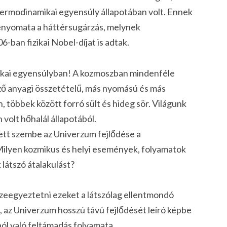
termodinamikai egyensúly állapotában volt. Ennek
 lenyomata a háttérsugárzás, melynek
-ban fizikai Nobel-díjat is adtak.
ikai egyensúlyban! A kozmoszban mindenféle
ző anyagi összetételű, más nyomású és más
 többek között forró sült és hideg sör. Világunk
 volt hőhalál állapotából.
tt szembe az Univerzum fejlődése a
ilyen kozmikus és helyi események, folyamatok
 látszó átalakulást?
sszeegyeztetni ezeket a látszólag ellentmondó
, az Univerzum hosszú távú fejlődését leíró képbe
ból való feltámadás folyamata.