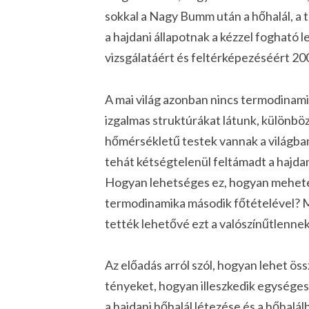
sokkal a Nagy Bumm után a hőhalál, a 
a hajdani állapotnak a kézzel fogható
vizsgálatáért és feltérképezéséért 2006
A mai világ azonban nincs termodinam
izgalmas struktúrákat látunk, különbö
hőmérsékletű testek vannak a világban,
tehát kétségtelenül feltámadt a hajdan
Hogyan lehetséges ez, hogyan mehete
termodinamika második főtételével? M
tették lehetővé ezt a valószínűtlennek
Az előadás arról szól, hogyan lehet ö
tényeket, hogyan illeszkedik egységes
a hajdani hőhalál létezése és a hőhalál