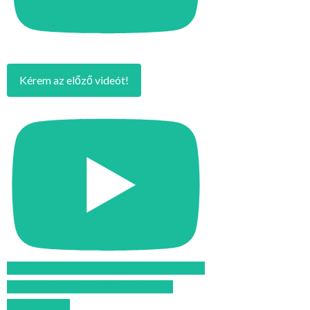
Kérem az előző videót!
Feliratkozom az Atomcsill youtube
csatornájára!