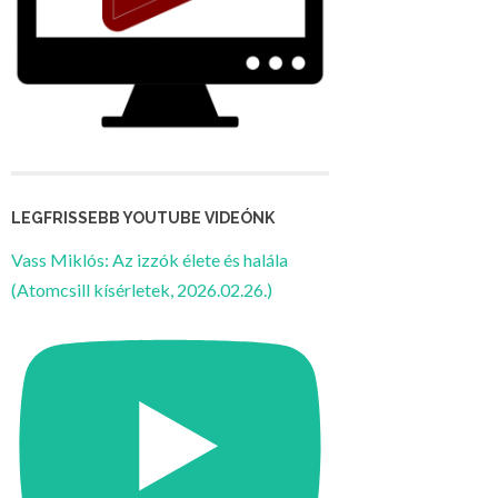
LEGFRISSEBB YOUTUBE VIDEÓNK
Vass Miklós: Az izzók élete és halála
(Atomcsill kísérletek, 2026.02.26.)