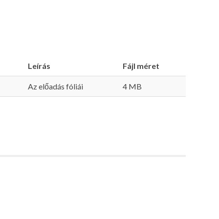
Leírás
Fájl méret
Az előadás fóliái
4 MB