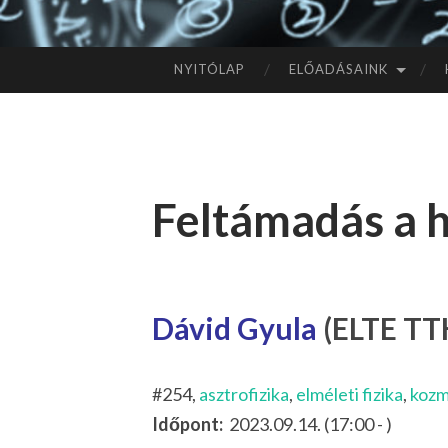
NYITÓLAP
ELŐADÁSAINK
TOVÁBB
A
TARTALOMHOZ
Feltámadás a 
Dávid Gyula
(ELTE TTK
#254,
asztrofizika
,
elméleti fizika
,
kozm
Időpont:
2023.09.14. (17:00 - )