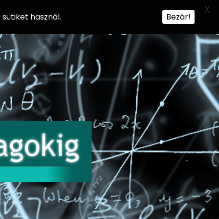
X
sütiket használ.
Bezár!