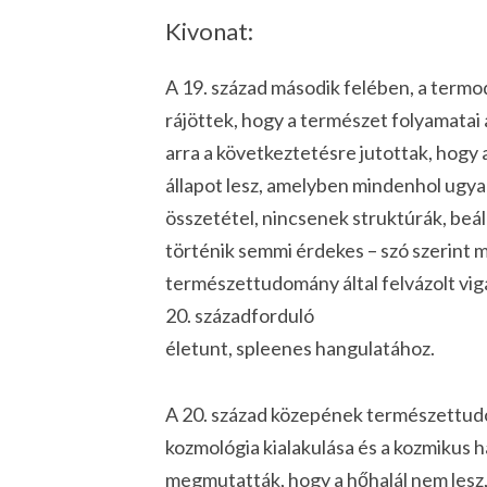
Kivonat:
A 19. század második felében, a termo
rájöttek, hogy a természet folyamatai 
arra a következtetésre jutottak, hogy
állapot lesz, amelyben mindenhol ugya
összetétel, nincsenek struktúrák, beá
történik semmi érdekes – szó szerint meg
természettudomány által felvázolt viga
20. századforduló
életunt, spleenes hangulatához.
A 20. század közepének természettu
kozmológia kialakulása és a kozmikus
megmutatták, hogy a hőhalál nem lesz