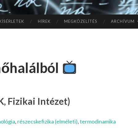
TÓ
L A
KÍSÉRLETEK
HÍREK
MEGKÖZELÍTÉS
ARCHÍVUM
CSI
LL
hőhalálból
AG
OK
IG
, Fizikai Intézet)
ológia
,
részecskefizika (elméleti)
,
termodinamika