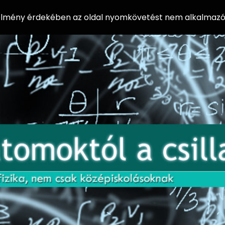
 élmény érdekében az oldal nyomkövetést nem alkalmazó 
AZ
Előadássorozat
AT
középiskolásoknak
OM
az ELTE
Természettudományi
OK
Kar Fizikai
Intézetében