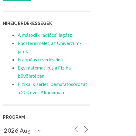
HÍREK, ÉRDEKESSÉGEK
A második rádiócsillagász
Rácstérelmélet, az Univerzum-
játék
Frappáns tévedéseink
Egy matematikus a Fizika
bűvöletében
Fizikai kísérleti bemutatósorozat
a 200 éves Akadémián
PROGRAM