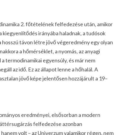
dinamika 2. főtételének felfedezése után, amikor
a kiegyenlítődés irányába haladnak, a tudósok
 a hosszú távon létre jövő végeredmény egy olyan
nakkora a hőmérséklet, a nyomás, az anyagi
ll a termodinamikai egyensúly, és már nem
áll az idő. Ez az állapot lenne a hőhalál. A
sztalan jövő képe jelentősen hozzájárult a 19–
dományos eredményei, elsősorban a modern
 háttérsugárzás felfedezése azonban
, hanem volt – az Univerzum valamikor régen, nem