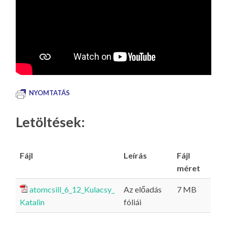
NYOMTATÁS
Letöltések:
Fájl
Leírás
Fájl
méret
atomcsill_6_12_Kulacsy_
Az előadás
7 MB
Katalin
fóliái