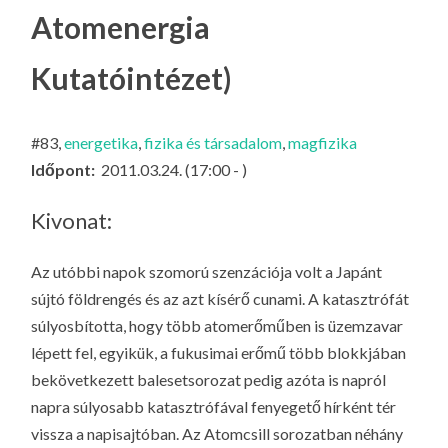
LA
Atomenergia
G
Kutatóintézet)
O
KI
G
#83,
energetika
,
fizika és társadalom
,
magfizika
Időpont:
2011.03.24. (17:00 - )
Kivonat:
Az utóbbi napok szomorú szenzációja volt a Japánt
sújtó földrengés és az azt kísérő cunami. A katasztrófát
súlyosbította, hogy több atomerőműben is üzemzavar
lépett fel, egyikük, a fukusimai erőmű több blokkjában
bekövetkezett balesetsorozat pedig azóta is napról
napra súlyosabb katasztrófával fenyegető hírként tér
vissza a napisajtóban. Az Atomcsill sorozatban néhány