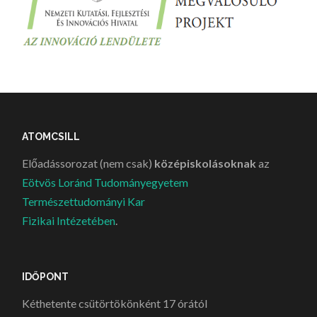
ATOMCSILL
Előadássorozat (nem csak)
középiskolásoknak
az
Eötvös Loránd Tudományegyetem
Természettudományi Kar
Fizikai Intézetében
.
IDŐPONT
Kéthetente csütörtökönként 17 órától