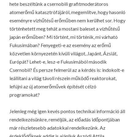
hete beszéltünk a csernobili grafitmoderátoros
atomerőmű katasztrófájáról, megemlítve, hogy hasonló
eseményre vízhűtésű erőműben nem kerülhet sor. Hogy
történhetett meg tehát a mostani baleset a vízhűtésű
japán erőműben? Mi történt, mi történik, mi várható
Fukusimában? Fenyegeti-e az esemény az erőmű
közvetlen környezetén kívüli világot, Japánt, Ázsiát,
Európát? Lehet-e, lesz-e Fukusimából második
Csernobil? És persze felmerül az a kérdés is: indokolt-e
leállítani a világ távoli részein működő reaktorokat,
lefújni az új atomerőművek építését célzó
programokat?
Jelenleg még igen kevés pontos technikai információ áll
rendelkezésünkre, reméljük, az előadás időpontjában
már részletesebb adatokkal rendelkezünk. Az
érdeklődőknek addig is ajánljuk Aszódi Attila