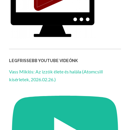
LEGFRISSEBB YOUTUBE VIDEÓNK
Vass Miklós: Az izzók élete és halála (Atomcsill
kísérletek, 2026.02.26.)