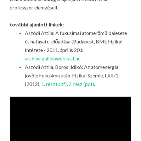
professzor elemzéseit.
további ajánlott linkek:
Aszódi Attila: A fukusimai atomerőmű balesete
és hatásai c. előadása (Budapest, BME Fizikai
Intézete - 2011. április 20.):
archive.galileowebcast.hu
Aszódi Attila, Boros Ildikó:
Az atomenergia
jövôje Fukusima után
, Fizikai Szemle, LXII/1
(2012).
1. rész (pdf)
,
2. rész (pdf)
.