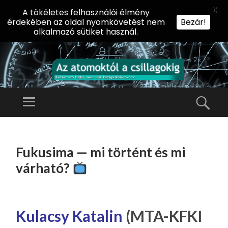
X
A tökéletes felhasználói élmény
érdekében az oldal nyomkövetést nem
Bezár!
alkalmazó sütiket használ.
AZ
AT
Menü
Kere
O
Előadássorozat
M
középiskolásoknak
TOVÁBB
O
A
az ELTE
Fukusima — mi történt és mi
KT
TARTALOMHOZ
Természettudományi
Ó
várható?
Kar Fizikai
L
Intézetében
A
CS
Kulacsy Katalin
(MTA-KFKI
IL