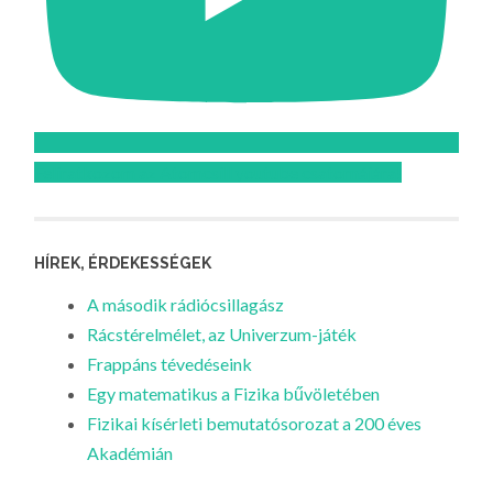
Feliratkozom az Atomcsill youtube csatornájára!
HÍREK, ÉRDEKESSÉGEK
A második rádiócsillagász
Rácstérelmélet, az Univerzum-játék
Frappáns tévedéseink
Egy matematikus a Fizika bűvöletében
Fizikai kísérleti bemutatósorozat a 200 éves
Akadémián