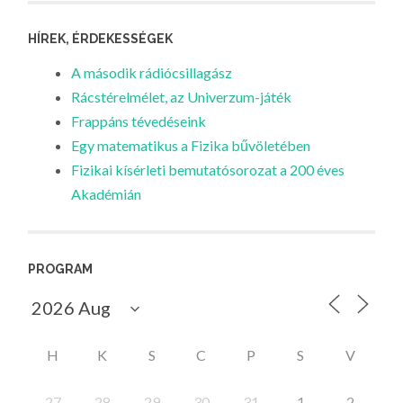
HÍREK, ÉRDEKESSÉGEK
A második rádiócsillagász
Rácstérelmélet, az Univerzum-játék
Frappáns tévedéseink
Egy matematikus a Fizika bűvöletében
Fizikai kísérleti bemutatósorozat a 200 éves
Akadémián
PROGRAM
H
K
S
C
P
S
V
27
28
29
30
31
1
2