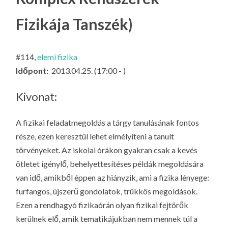
LA
Fizikája Tanszék)
G
O
KI
#114,
elemi fizika
G
Időpont:
2013.04.25. (17:00 - )
Kivonat:
A fizikai feladatmegoldás a tárgy tanulásának fontos
része, ezen keresztül lehet elmélyíteni a tanult
törvényeket. Az iskolai órákon gyakran csak a kevés
ötletet igénylő, behelyettesítéses példák megoldására
van idő, amikből éppen az hiányzik, ami a fizika lényege:
furfangos, újszerű gondolatok, trükkös megoldások.
Ezen a rendhagyó fizikaórán olyan fizikai fejtörők
kerülnek elő, amik tematikájukban nem mennek túl a