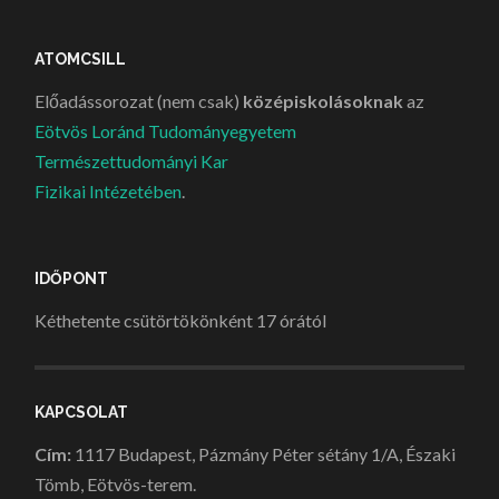
ATOMCSILL
Előadássorozat (nem csak)
középiskolásoknak
az
Eötvös Loránd Tudományegyetem
Természettudományi Kar
Fizikai Intézetében
.
IDŐPONT
Kéthetente csütörtökönként 17 órától
KAPCSOLAT
Cím:
1117 Budapest, Pázmány Péter sétány 1/A, Északi
Tömb, Eötvös-terem.