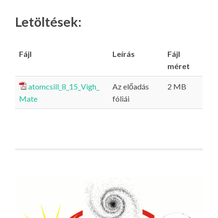
Letöltések:
Fájl
Leírás
Fájl
méret
atomcsill_8_15_Vigh_
Az előadás
2 MB
Mate
fóliái