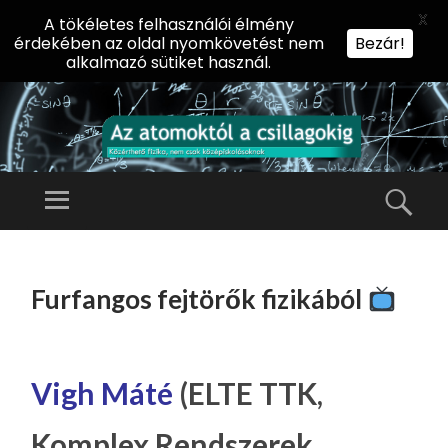
X
A tökéletes felhasználói élmény
érdekében az oldal nyomkövetést nem
Bezár!
alkalmazó sütiket használ.
AZ
AT
Menü
Kere
O
Előadássorozat
M
középiskolásoknak
TOVÁBB
O
A
az ELTE
Furfangos fejtörők fizikából
KT
TARTALOMHOZ
Természettudományi
Ó
Kar Fizikai
L
Intézetében
A
Vigh Máté
(ELTE TTK,
CS
Komplex Rendszerek
IL