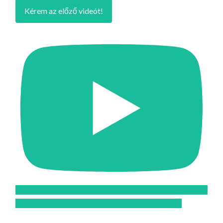
Kérem az előző videót!
Feliratkozom az Atomcsill youtube csatornájára!