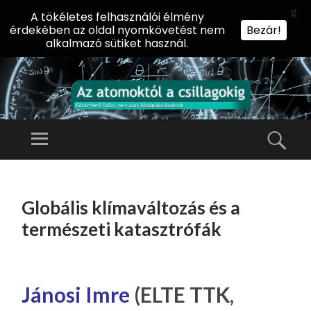
X
A tökéletes felhasználói élmény
érdekében az oldal nyomkövetést nem
Bezár!
alkalmazó sütiket használ.
AZ
AT
Menü
Kere
O
Előadássorozat
M
középiskolásoknak
TOVÁBB
O
A
az ELTE
Globális klímaváltozás és a
KT
TARTALOMHOZ
Természettudományi
Ó
természeti katasztrófák
Kar Fizikai
L
Intézetében
A
CS
Jánosi Imre
(ELTE TTK,
IL