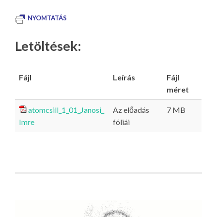
NYOMTATÁS
Letöltések:
Fájl
Leírás
Fájl
méret
atomcsill_1_01_Janosi_
Az előadás
7 MB
Imre
fóliái