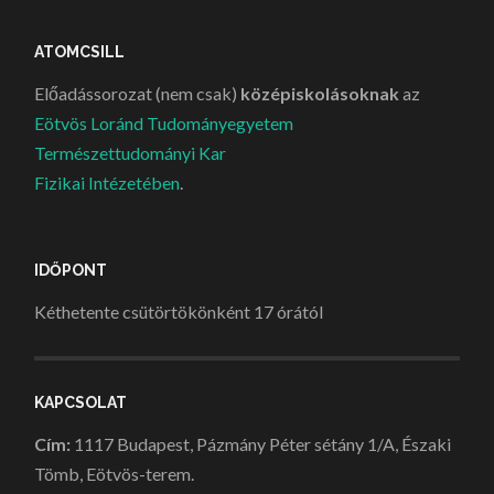
ATOMCSILL
Előadássorozat (nem csak)
középiskolásoknak
az
Eötvös Loránd Tudományegyetem
Természettudományi Kar
Fizikai Intézetében
.
IDŐPONT
Kéthetente csütörtökönként 17 órától
KAPCSOLAT
Cím:
1117 Budapest, Pázmány Péter sétány 1/A, Északi
Tömb, Eötvös-terem.