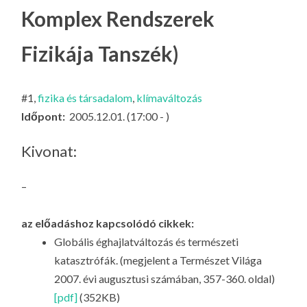
LA
Komplex Rendszerek
G
Fizikája Tanszék)
O
KI
G
#1,
fizika és társadalom
,
klímaváltozás
Időpont:
2005.12.01. (17:00 - )
Kivonat:
–
az előadáshoz kapcsolódó cikkek:
Globális éghajlatváltozás és természeti
katasztrófák. (megjelent a Természet Világa
2007. évi augusztusi számában, 357-360. oldal)
[pdf]
(352KB)