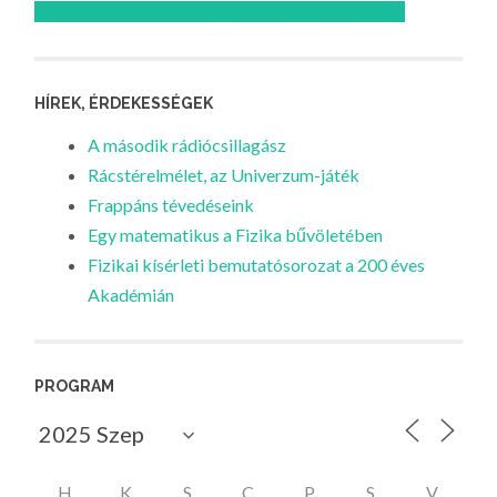
Feliratkozom az Atomcsill youtube csatornájára!
HÍREK, ÉRDEKESSÉGEK
A második rádiócsillagász
Rácstérelmélet, az Univerzum-játék
Frappáns tévedéseink
Egy matematikus a Fizika bűvöletében
Fizikai kísérleti bemutatósorozat a 200 éves
Akadémián
PROGRAM
H
K
S
C
P
S
V