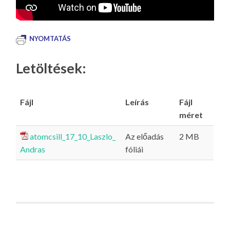
NYOMTATÁS
Letöltések:
Fájl
Leírás
Fájl
méret
atomcsill_17_10_Laszlo_
Az előadás
2 MB
Andras
fóliái