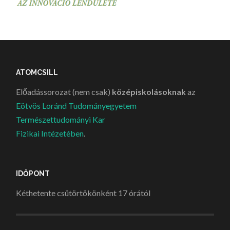
ATOMCSILL
Előadássorozat (nem csak)
középiskolásoknak
az
Eötvös Loránd Tudományegyetem
Természettudományi Kar
Fizikai Intézetében
.
IDŐPONT
Kéthetente csütörtökönként 17 órától