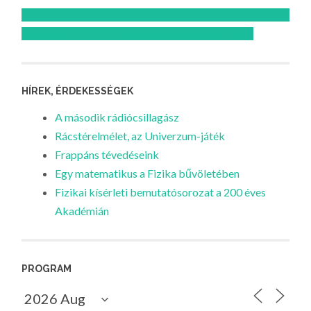
Feliratkozom az Atomcsill youtube csatornájára!
HÍREK, ÉRDEKESSÉGEK
A második rádiócsillagász
Rácstérelmélet, az Univerzum-játék
Frappáns tévedéseink
Egy matematikus a Fizika bűvöletében
Fizikai kísérleti bemutatósorozat a 200 éves
Akadémián
PROGRAM