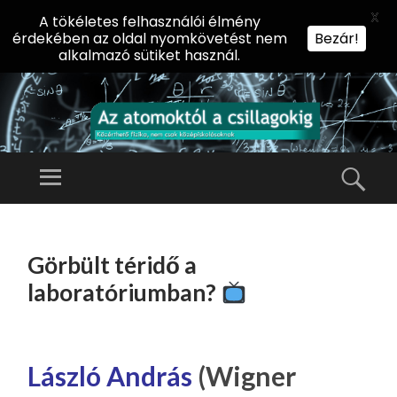
X
A tökéletes felhasználói élmény
érdekében az oldal nyomkövetést nem
Bezár!
alkalmazó sütiket használ.
AZ
AT
Menü
Kere
O
Előadássorozat
M
középiskolásoknak
TOVÁBB
O
A
az ELTE
Görbült téridő a
KT
TARTALOMHOZ
Természettudományi
Ó
laboratóriumban?
Kar Fizikai
L
Intézetében
A
CS
László András
(Wigner
IL