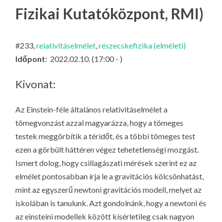
LA
Fizikai Kutatóközpont, RMI)
G
O
#233,
relativitáselmélet
,
részecskefizika (elméleti)
KI
Időpont:
2022.02.10. (17:00 - )
G
Kivonat:
Az Einstein-féle általános relativitáselmélet a
tömegvonzást azzal magyarázza, hogy a tömeges
testek meggörbítik a téridőt, és a többi tömeges test
ezen a görbült háttéren végez tehetetlenségi mozgást.
Ismert dolog, hogy csillagászati mérések szerint ez az
elmélet pontosabban írja le a gravitációs kölcsönhatást,
mint az egyszerű newtoni gravitációs modell, melyet az
iskolában is tanulunk. Azt gondolnánk, hogy a newtoni és
az einsteini modellek között kísérletileg csak nagyon