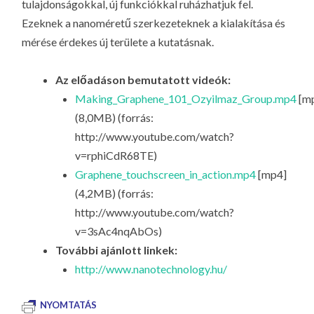
tulajdonságokkal, új funkciókkal ruházhatjuk fel.
Ezeknek a nanoméretű szerkezeteknek a kialakítása és
mérése érdekes új területe a kutatásnak.
Az előadáson bemutatott videók:
Making_Graphene_101_Ozyilmaz_Group.mp4
[m
(8,0MB) (forrás:
http://www.youtube.com/watch?
v=rphiCdR68TE)
Graphene_touchscreen_in_action.mp4
[mp4]
(4,2MB) (forrás:
http://www.youtube.com/watch?
v=3sAc4nqAbOs)
További ajánlott linkek:
http://www.nanotechnology.hu/
NYOMTATÁS