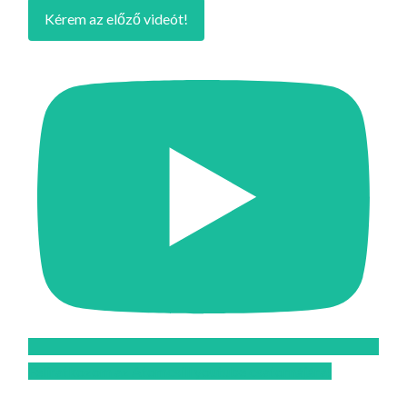
Kérem az előző videót!
Feliratkozom az Atomcsill youtube csatornájára!