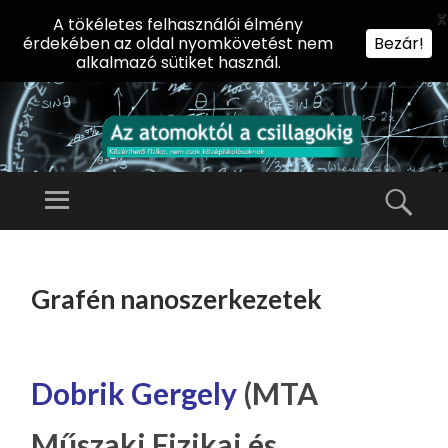
X
A tökéletes felhasználói élmény
érdekében az oldal nyomkövetést nem
Bezár!
alkalmazó sütiket használ.
AZ
AT
Menü
Kere
O
Előadássorozat
M
középiskolásoknak
TOVÁBB
O
A
az ELTE
Grafén nanoszerkezetek
KT
TARTALOMHOZ
Természettudományi
Ó
Kar Fizikai
L
Intézetében
A
Dobrik Gergely
(MTA
CS
Műszaki Fizikai és
IL