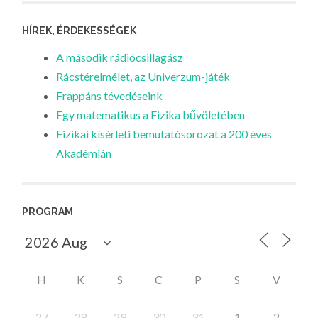
HÍREK, ÉRDEKESSÉGEK
A második rádiócsillagász
Rácstérelmélet, az Univerzum-játék
Frappáns tévedéseink
Egy matematikus a Fizika bűvöletében
Fizikai kísérleti bemutatósorozat a 200 éves
Akadémián
PROGRAM
H
K
S
C
P
S
V
27
28
29
30
31
1
2