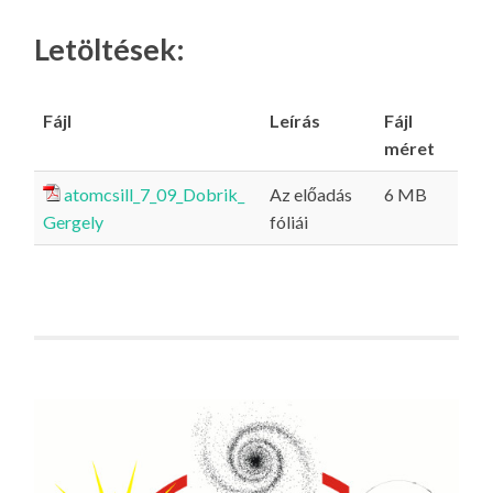
Letöltések:
Fájl
Leírás
Fájl
méret
atomcsill_7_09_Dobrik_
Az előadás
6 MB
Gergely
fóliái