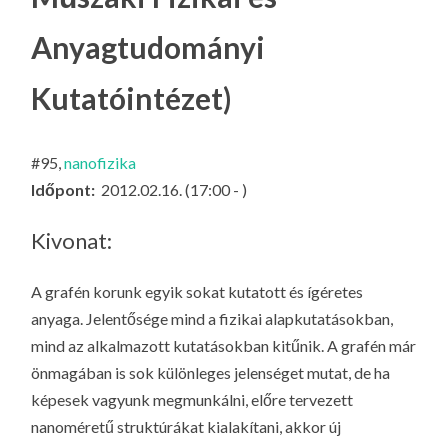
LA
Anyagtudományi
G
O
Kutatóintézet)
KI
G
#95,
nanofizika
Időpont:
2012.02.16. (17:00 - )
Kivonat:
A grafén korunk egyik sokat kutatott és ígéretes
anyaga. Jelentősége mind a fizikai alapkutatásokban,
mind az alkalmazott kutatásokban kitűnik. A grafén már
önmagában is sok különleges jelenséget mutat, de ha
képesek vagyunk
megmunkálni
, előre tervezett
nanoméretű struktúrákat kialakítani, akkor új