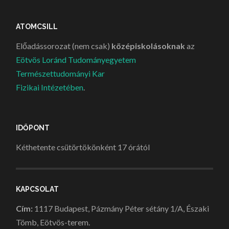
ATOMCSILL
Előadássorozat (nem csak)
középiskolásoknak
az
Eötvös Loránd Tudományegyetem
Természettudományi Kar
Fizikai Intézetében
.
IDŐPONT
Kéthetente csütörtökönként 17 órától
KAPCSOLAT
Cím:
1117 Budapest, Pázmány Péter sétány 1/A, Északi
Tömb, Eötvös-terem.