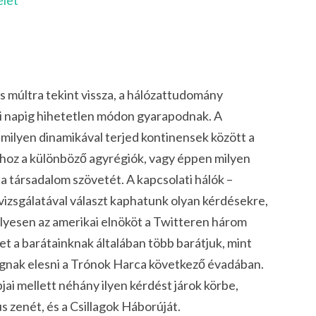
élet
s múltra tekint vissza, a hálózattudomány
i napig hihetetlen módon gyarapodnak. A
milyen dinamikával terjed kontinensek között a
z a különböző agyrégiók, vagy éppen milyen
a társadalom szövetét. A kapcsolati hálók –
 – vizsgálatával választ kaphatunk olyan kérdésekre,
lyesen az amerikai elnököt a Twitteren három
t a barátainknak általában több barátjuk, mint
gnak elesni a Trónok Harca következő évadában.
i mellett néhány ilyen kérdést járok körbe,
us zenét, és a Csillagok Háborúját.