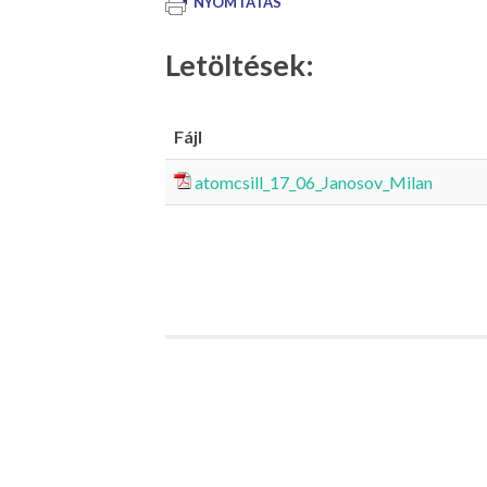
NYOMTATÁS
Letöltések:
Fájl
atomcsill_17_06_Janosov_Milan