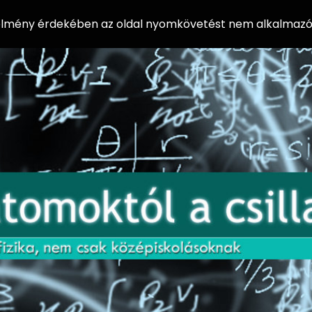
 élmény érdekében az oldal nyomkövetést nem alkalmazó 
AZ
Előadássorozat
AT
középiskolásoknak
OM
az ELTE
Természettudományi
OK
Kar Fizikai
Intézetében