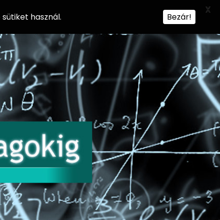
X
sütiket használ.
Bezár!