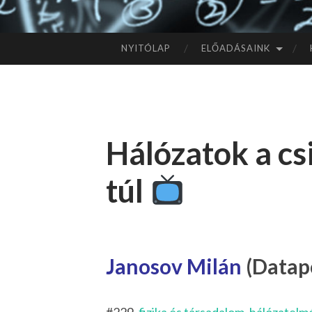
NYITÓLAP
ELŐADÁSAINK
TOVÁBB
A
TARTALOMHOZ
Hálózatok a cs
túl
Janosov Milán
(Datapo