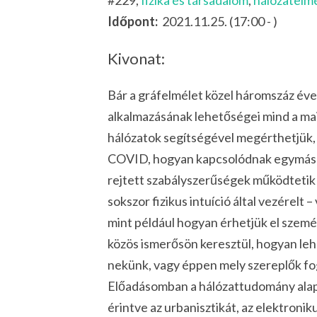
#229,
fizika és társadalom
,
hálózatelm
Időpont:
2021.11.25. (17:00 - )
Kivonat:
Bár a gráfelmélet közel háromszáz éve
alkalmazásának lehetőségei mind a ma
hálózatok segítségével megérthetjük, 
COVID, hogyan kapcsolódnak egymásho
rejtett szabályszerűségek működtetik 
sokszor fizikus intuíció által vezérelt
mint például hogyan érhetjük el szemé
közös ismerősön keresztül, hogyan lehe
nekünk, vagy éppen mely szereplők fo
Előadásomban a hálózattudomány alapja
érintve az urbanisztikát, az elektronik