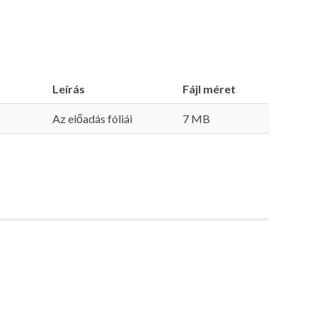
Leírás
Fájl méret
Az előadás fóliái
7 MB