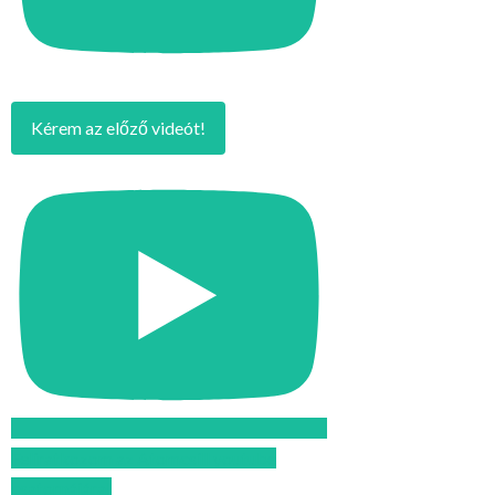
Kérem az előző videót!
Feliratkozom az Atomcsill youtube
csatornájára!