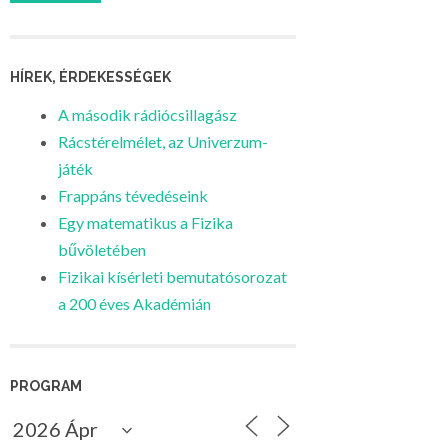
HÍREK, ÉRDEKESSÉGEK
A második rádiócsillagász
Rácstérelmélet, az Univerzum-
játék
Frappáns tévedéseink
Egy matematikus a Fizika
bűvöletében
Fizikai kísérleti bemutatósorozat
a 200 éves Akadémián
PROGRAM