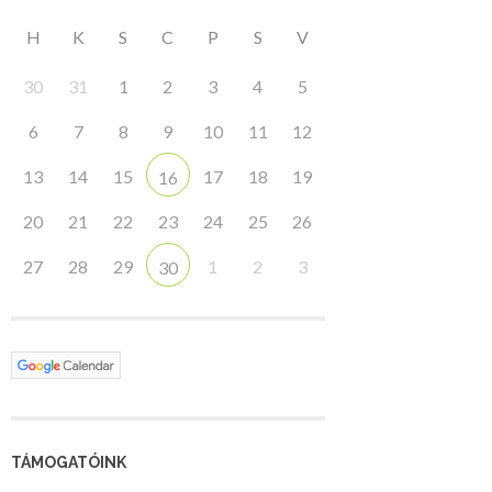
H
K
S
C
P
S
V
30
31
1
2
3
4
5
6
7
8
9
10
11
12
13
14
15
17
18
19
16
20
21
22
23
24
25
26
27
28
29
1
2
3
30
TÁMOGATÓINK