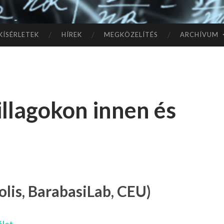
TÓ
L A
KÍSÉRLETEK
HÍREK
MEGKÖZELÍTÉS
ARCHÍVUM
CSI
LL
illagokon innen és
AG
OK
IG
lis, BarabasiLab, CEU)