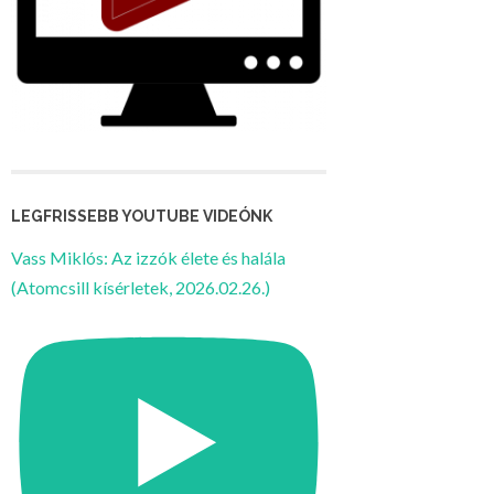
LEGFRISSEBB YOUTUBE VIDEÓNK
Vass Miklós: Az izzók élete és halála
(Atomcsill kísérletek, 2026.02.26.)