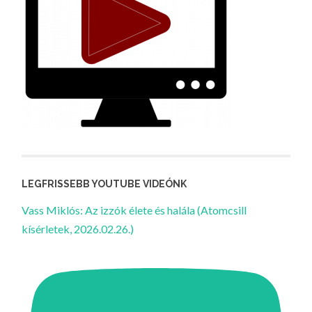
LEGFRISSEBB YOUTUBE VIDEÓNK
Vass Miklós: Az izzók élete és halála (Atomcsill
kísérletek, 2026.02.26.)