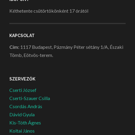
Kéthetente csütörtökönként 17 órától
KAPCSOLAT
Cím:
1117 Budapest, Pázmány Péter sétány 1/A, Északi
Tömb, Eötvös-terem.
SZERVEZŐK
Cserti József
Cserti-Szauer Csilla
Csordás András
Dávid Gyula
Kis-Tóth Ágnes
Koltai János