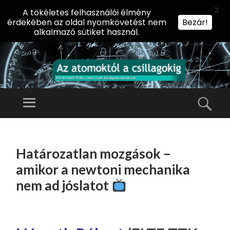
X
A tökéletes felhasználói élmény
érdekében az oldal nyomkövetést nem
Bezár!
alkalmazó sütiket használ.
AZ
AT
Menü
Kere
O
Előadássorozat
M
középiskolásoknak
TOVÁBB
O
A
az ELTE
Határozatlan mozgások –
KT
TARTALOMHOZ
Természettudományi
Ó
amikor a newtoni mechanika
Kar Fizikai
L
nem ad jóslatot
Intézetében
A
CS
IL