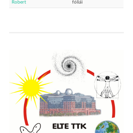
Robert
fóliái