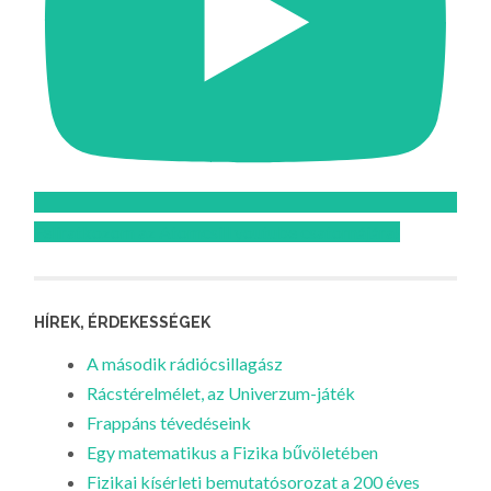
Feliratkozom az Atomcsill youtube csatornájára!
HÍREK, ÉRDEKESSÉGEK
A második rádiócsillagász
Rácstérelmélet, az Univerzum-játék
Frappáns tévedéseink
Egy matematikus a Fizika bűvöletében
Fizikai kísérleti bemutatósorozat a 200 éves