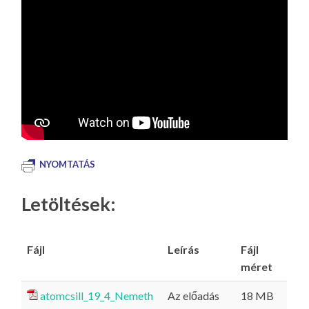
NYOMTATÁS
Letöltések:
Fájl
Leírás
Fájl
méret
atomcsill_19_4_Nemeth
Az előadás
18 MB