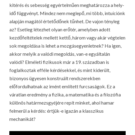
kitérés és sebesség egyértelműen meghatározza a hely-
idő függvényt. Mindez nem meglepő, mi több, intuíciónk
alapján magától értetődőnek tűnhet. De vajon tényleg
az? Esetleg létezhet olyan erőtér, amelyben adott
kezdőfeltételek mellett kettő, három vagy akár végtelen
sok megoldása is lehet a mozgásegyenletnek? Ha igen,
akkor melyik a valódi megoldás, van-e egyáltalán
valódi? Elméleti fizikusok már a 19. században is
foglalkoztak efféle kérdésekkel, és mint kiderült,
bizonyos ügyesen konstruált rendszerekben
előfordulhatnak az imént említett furcsaságok. Ez a
váratlan eredmény a fizika, a matematika és a filozófia
különös határmezsgyéjére repít minket, ahol hamar
felmerül a kérdés: értjük-e igazán a klasszikus
mechanikát?