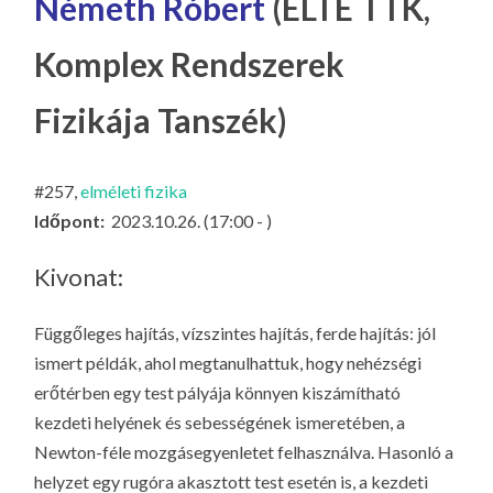
Németh Róbert
(ELTE TTK,
LA
G
Komplex Rendszerek
O
KI
Fizikája Tanszék)
G
#257,
elméleti fizika
Időpont:
2023.10.26. (17:00 - )
Kivonat:
Függőleges hajítás, vízszintes hajítás, ferde hajítás: jól
ismert példák, ahol megtanulhattuk, hogy nehézségi
erőtérben egy test pályája könnyen kiszámítható
kezdeti helyének és sebességének ismeretében, a
Newton-féle mozgásegyenletet felhasználva. Hasonló a
helyzet egy rugóra akasztott test esetén is, a kezdeti