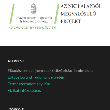
ATOMCSILL
Előadássorozat (nem csak)
középiskolásoknak
az
Eötvös Loránd Tudományegyetem
Természettudományi Kar
Fizikai Intézetében
.
IDŐPONT