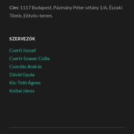
Cím:
1117 Budapest, Pázmány Péter sétány 1/A, Északi
Tömb, Eötvös-terem.
SZERVEZŐK
Cserti József
Cserti-Szauer Csilla
Csordás András
Dávid Gyula
Kis-Tóth Ágnes
Koltai János