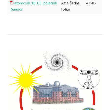
atomcsill_18_05_Zoletnik
Az előadás
4 MB
_Sandor
fóliái