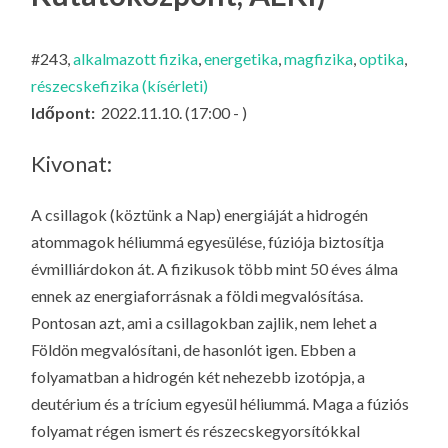
KI
G
#243,
alkalmazott fizika
,
energetika
,
magfizika
,
optika
,
részecskefizika (kísérleti)
Időpont:
2022.11.10. (17:00 - )
Kivonat:
A csillagok (köztünk a Nap) energiáját a hidrogén
atommagok héliummá egyesülése, fúziója biztosítja
évmilliárdokon át. A fizikusok több mint 50 éves álma
ennek az energiaforrásnak a földi megvalósítása.
Pontosan azt, ami a csillagokban zajlik, nem lehet a
Földön megvalósítani, de hasonlót igen. Ebben a
folyamatban a hidrogén két nehezebb izotópja, a
deutérium és a trícium egyesül héliummá. Maga a fúziós
folyamat régen ismert és részecskegyorsítókkal