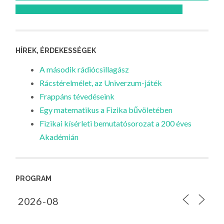
Feliratkozom az Atomcsill youtube csatornájára!
HÍREK, ÉRDEKESSÉGEK
A második rádiócsillagász
Rácstérelmélet, az Univerzum-játék
Frappáns tévedéseink
Egy matematikus a Fizika bűvöletében
Fizikai kísérleti bemutatósorozat a 200 éves
Akadémián
PROGRAM