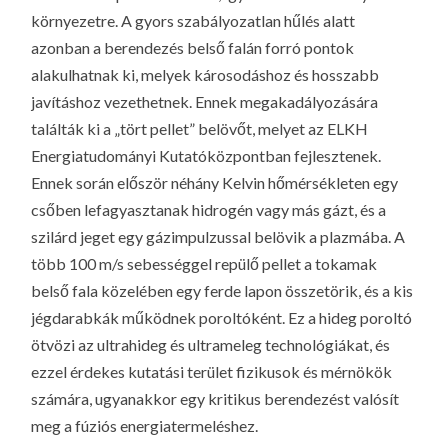
környezetre. A gyors szabályozatlan hűlés alatt
azonban a berendezés belső falán forró pontok
alakulhatnak ki, melyek károsodáshoz és hosszabb
javításhoz vezethetnek. Ennek megakadályozására
találták ki a „tört pellet” belövőt, melyet az ELKH
Energiatudományi Kutatóközpontban fejlesztenek.
Ennek során először néhány Kelvin hőmérsékleten egy
csőben lefagyasztanak hidrogén vagy más gázt, és a
szilárd jeget egy gázimpulzussal belövik a plazmába. A
több 100 m/s sebességgel repülő pellet a tokamak
belső fala közelében egy ferde lapon összetörik, és a kis
jégdarabkák működnek poroltóként. Ez a hideg poroltó
ötvözi az ultrahideg és ultrameleg technológiákat, és
ezzel érdekes kutatási terület fizikusok és mérnökök
számára, ugyanakkor egy kritikus berendezést valósít
meg a fúziós energiatermeléshez.