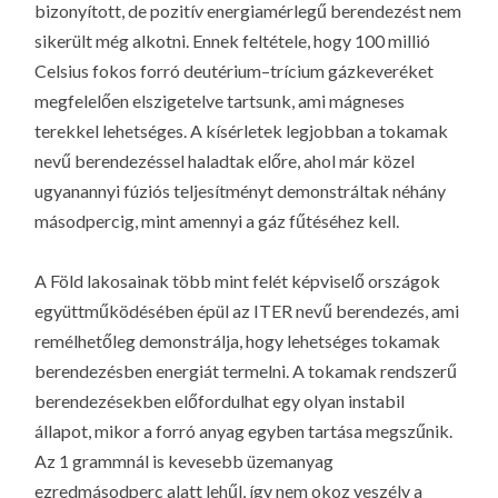
bizonyított, de pozitív energiamérlegű berendezést nem
sikerült még alkotni. Ennek feltétele, hogy 100 millió
Celsius fokos forró deutérium–trícium gázkeveréket
megfelelően elszigetelve tartsunk, ami mágneses
terekkel lehetséges. A kísérletek legjobban a tokamak
nevű berendezéssel haladtak előre, ahol már közel
ugyanannyi fúziós teljesítményt demonstráltak néhány
másodpercig, mint amennyi a gáz fűtéséhez kell.
A Föld lakosainak több mint felét képviselő országok
együttműködésében épül az ITER nevű berendezés, ami
remélhetőleg demonstrálja, hogy lehetséges tokamak
berendezésben energiát termelni. A tokamak rendszerű
berendezésekben előfordulhat egy olyan instabil
állapot, mikor a forró anyag egyben tartása megszűnik.
Az 1 grammnál is kevesebb üzemanyag
ezredmásodperc alatt lehűl, így nem okoz veszély a