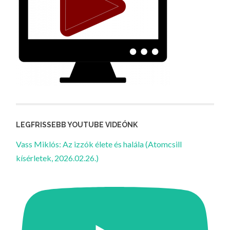
LEGFRISSEBB YOUTUBE VIDEÓNK
Vass Miklós: Az izzók élete és halála (Atomcsill
kísérletek, 2026.02.26.)