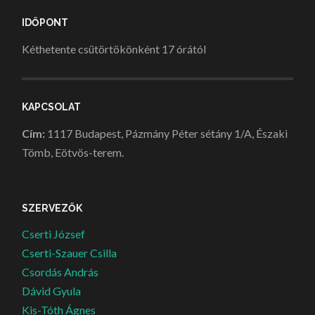
IDŐPONT
Kéthetente csütörtökönként 17 órától
KAPCSOLAT
Cím:
1117 Budapest, Pázmány Péter sétány 1/A, Északi
Tömb, Eötvös-terem.
SZERVEZŐK
Cserti József
Cserti-Szauer Csilla
Csordás András
Dávid Gyula
Kis-Tóth Ágnes