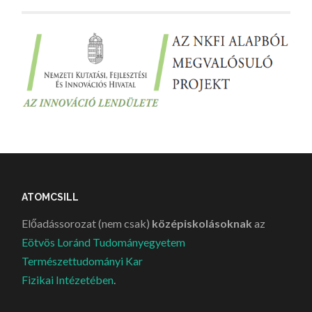
ATOMCSILL
Előadássorozat (nem csak)
középiskolásoknak
az
Eötvös Loránd Tudományegyetem
Természettudományi Kar
Fizikai Intézetében
.