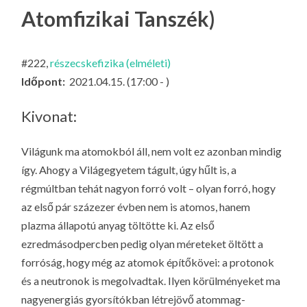
LA
Atomfizikai Tanszék)
G
O
#222,
részecskefizika (elméleti)
KI
Időpont:
2021.04.15. (17:00 - )
G
Kivonat:
Világunk ma atomokból áll, nem volt ez azonban mindig
így. Ahogy a Világegyetem tágult, úgy hűlt is, a
régmúltban tehát nagyon forró volt – olyan forró, hogy
az első pár százezer évben nem is atomos, hanem
plazma állapotú anyag töltötte ki. Az első
ezredmásodpercben pedig olyan méreteket öltött a
forróság, hogy még az atomok építőkövei: a protonok
és a neutronok is megolvadtak. Ilyen körülményeket ma
nagyenergiás gyorsítókban létrejövő atommag-