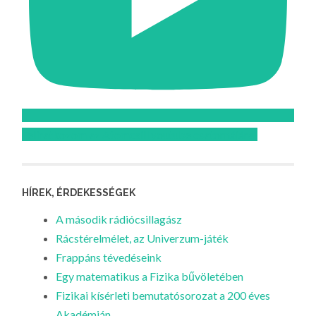
Feliratkozom az Atomcsill youtube csatornájára!
HÍREK, ÉRDEKESSÉGEK
A második rádiócsillagász
Rácstérelmélet, az Univerzum-játék
Frappáns tévedéseink
Egy matematikus a Fizika bűvöletében
Fizikai kísérleti bemutatósorozat a 200 éves
Akadémián