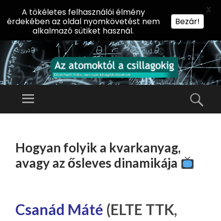
X
A tökéletes felhasználói élmény
érdekében az oldal nyomkövetést nem
Bezár!
alkalmazó sütiket használ.
AZ
AT
Menü
Kere
O
Előadássorozat
M
középiskolásoknak
TOVÁBB
O
A
az ELTE
Hogyan folyik a kvarkanyag,
KT
TARTALOMHOZ
Természettudományi
Ó
avagy az ősleves dinamikája
Kar Fizikai
L
Intézetében
A
CS
Csanád Máté
(ELTE TTK,
IL