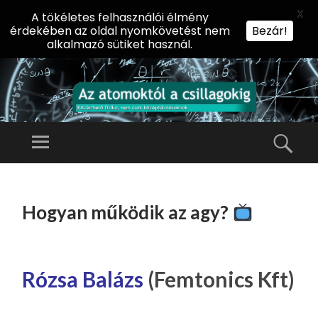
X
A tökéletes felhasználói élmény
érdekében az oldal nyomkövetést nem
Bezár!
alkalmazó sütiket használ.
AZ
AT
Menü
Kere
O
Előadássorozat
M
középiskolásoknak
TOVÁBB
O
A
az ELTE
Hogyan működik az agy?
KT
TARTALOMHOZ
Természettudományi
Ó
Kar Fizikai
L
Intézetében
A
Rózsa Balázs
(Femtonics Kft)
CS
IL