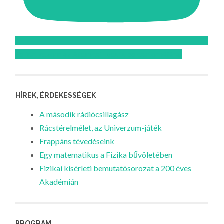
Feliratkozom az Atomcsill youtube csatornájára!
HÍREK, ÉRDEKESSÉGEK
A második rádiócsillagász
Rácstérelmélet, az Univerzum-játék
Frappáns tévedéseink
Egy matematikus a Fizika bűvöletében
Fizikai kísérleti bemutatósorozat a 200 éves
Akadémián
PROGRAM