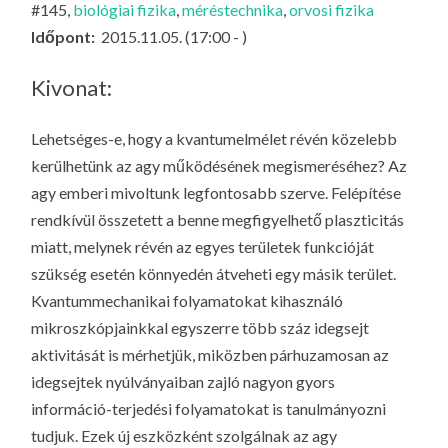
#145,
biológiai fizika
,
méréstechnika
,
orvosi fizika
LA
Időpont:
2015.11.05. (17:00 - )
G
O
Kivonat:
KI
G
Lehetséges-e, hogy a kvantumelmélet révén közelebb
kerülhetünk az agy működésének megismeréséhez? Az
agy emberi mivoltunk legfontosabb szerve. Felépítése
rendkívül összetett a benne megfigyelhető plaszticitás
miatt, melynek révén az egyes területek funkcióját
szükség esetén könnyedén átveheti egy másik terület.
Kvantummechanikai folyamatokat kihasználó
mikroszkópjainkkal egyszerre több száz idegsejt
aktivitását is mérhetjük, miközben párhuzamosan az
idegsejtek nyúlványaiban zajló nagyon gyors
információ-terjedési folyamatokat is tanulmányozni
tudjuk. Ezek új eszközként szolgálnak az agy