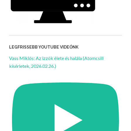
LEGFRISSEBB YOUTUBE VIDEÓNK
Vass Miklós: Az izzók élete és halála (Atomcsill
kísérletek, 2026.02.26.)