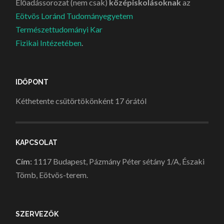
Előadássorozat (nem csak)
középiskolásoknak
az
Eötvös Loránd Tudományegyetem
Természettudományi Kar
Fizikai Intézetében
.
IDŐPONT
Kéthetente csütörtökönként 17 órától
KAPCSOLAT
Cím:
1117 Budapest, Pázmány Péter sétány 1/A, Északi
Tömb, Eötvös-terem.
SZERVEZŐK