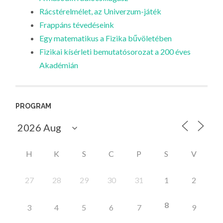
Rácstérelmélet, az Univerzum-játék
Frappáns tévedéseink
Egy matematikus a Fizika bűvöletében
Fizikai kísérleti bemutatósorozat a 200 éves
Akadémián
PROGRAM
H
K
S
C
P
S
V
27
28
29
30
31
1
2
8
3
4
5
6
7
9