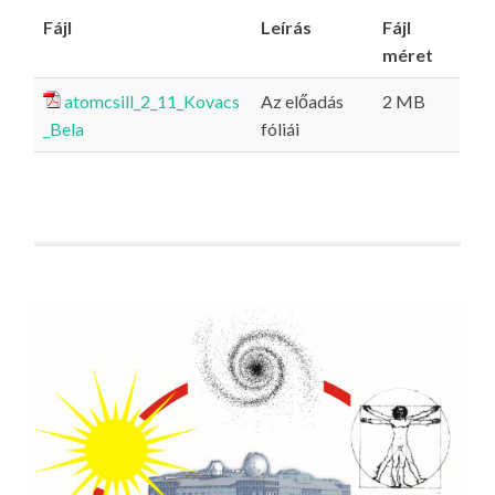
Fájl
Leírás
Fájl
méret
atomcsill_2_11_Kovacs
Az előadás
2 MB
_Bela
fóliái