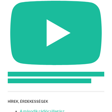
Feliratkozom az Atomcsill youtube csatornájára!
HÍREK, ÉRDEKESSÉGEK
A második rádiócsillagász