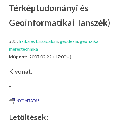
LA
Térképtudományi és
G
Geoinformatikai Tanszék)
O
KI
G
#25,
fizika és társadalom
,
geodézia
,
geofizika
,
méréstechnika
Időpont:
2007.02.22. (17:00 - )
Kivonat:
–
NYOMTATÁS
Letöltések: