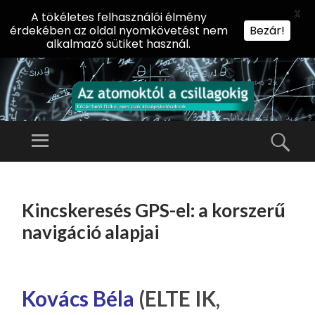
X
A tökéletes felhasználói élmény
érdekében az oldal nyomkövetést nem
Bezár!
alkalmazó sütiket használ.
AZ
AT
Menü
Kere
O
Előadássorozat
M
középiskolásoknak
TOVÁBB
O
A
az ELTE
Kincskeresés GPS-el: a korszerű
KT
TARTALOMHOZ
Természettudományi
Ó
navigáció alapjai
Kar Fizikai
L
Intézetében
A
CS
Kovács Béla
(ELTE IK,
IL