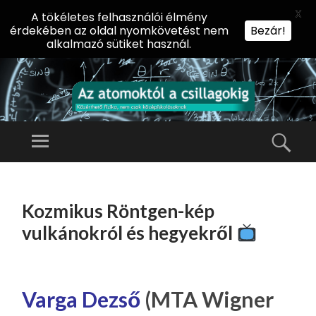
X
A tökéletes felhasználói élmény
érdekében az oldal nyomkövetést nem
Bezár!
alkalmazó sütiket használ.
AZ
AT
Menü
Kere
O
Előadássorozat
M
középiskolásoknak
TOVÁBB
O
A
az ELTE
Kozmikus Röntgen-kép
KT
TARTALOMHOZ
Természettudományi
Ó
vulkánokról és hegyekről
Kar Fizikai
L
Intézetében
A
CS
Varga Dezső
(MTA Wigner
IL