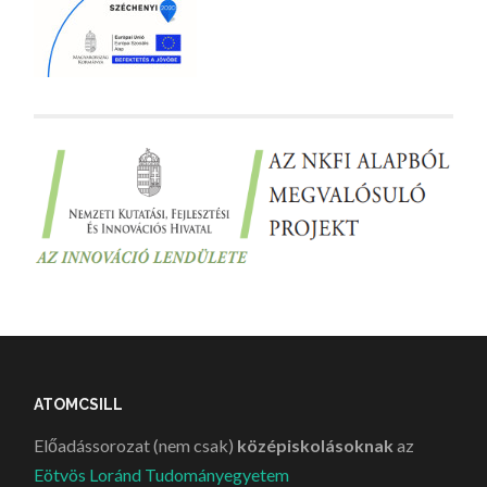
ATOMCSILL
Előadássorozat (nem csak)
középiskolásoknak
az
Eötvös Loránd Tudományegyetem