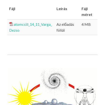
Fájl
Leírás
Fájl
méret
atomcsill_14_11_Varga_
Az előadás
4 MB
Dezso
fóliái