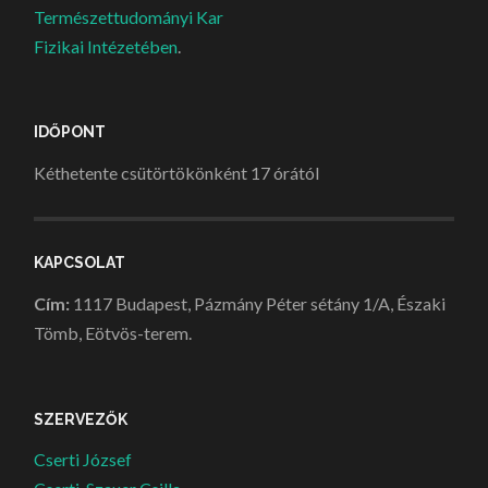
Természettudományi Kar
Fizikai Intézetében
.
IDŐPONT
Kéthetente csütörtökönként 17 órától
KAPCSOLAT
Cím:
1117 Budapest, Pázmány Péter sétány 1/A, Északi
Tömb, Eötvös-terem.
SZERVEZŐK
Cserti József