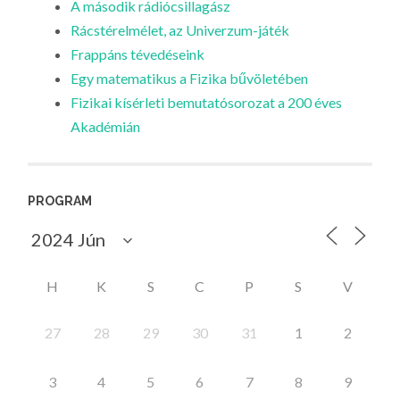
A második rádiócsillagász
Rácstérelmélet, az Univerzum-játék
Frappáns tévedéseink
Egy matematikus a Fizika bűvöletében
Fizikai kísérleti bemutatósorozat a 200 éves
Akadémián
PROGRAM
H
K
S
C
P
S
V
27
28
29
30
31
1
2
3
4
5
6
7
8
9