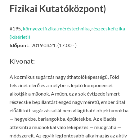
LA
Fizikai Kutatóközpont)
G
O
#195,
környezetfizika
,
méréstechnika
,
részecskefizika
KI
(kísérleti)
G
Időpont:
2019.03.21. (17:00 - )
Kivonat:
A kozmikus sugárzás nagy áthatolóképességű, Föld
felszínét elérő és a mélybe is lejutó komponensét
alkotják a müonok. A müon, ez a sok évtizede ismert
részecske bepillantást enged nagy méretű, ember által
előállított sugárzással át nem világítható objektumokba
— hegyekbe, barlangokba, épületekbe. Az előadás
áttekinti a müonokkal való leképezés — müográfia —
módszereit. Az egyik legfontosabb alkalmazás az aktív