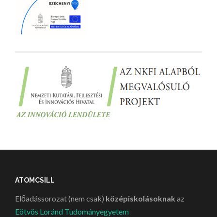
ATOMCSILL
Előadássorozat (nem csak)
középiskolásoknak
az
Eötvös Loránd Tudományegyetem