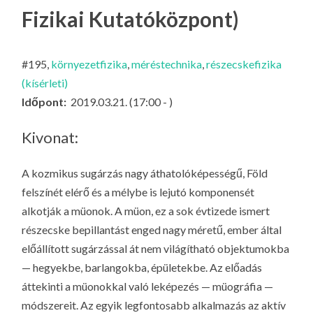
LA
Fizikai Kutatóközpont)
G
O
#195,
környezetfizika
,
méréstechnika
,
részecskefizika
KI
(kísérleti)
G
Időpont:
2019.03.21. (17:00 - )
Kivonat:
A kozmikus sugárzás nagy áthatolóképességű, Föld
felszínét elérő és a mélybe is lejutó komponensét
alkotják a müonok. A müon, ez a sok évtizede ismert
részecske bepillantást enged nagy méretű, ember által
előállított sugárzással át nem világítható objektumokba
— hegyekbe, barlangokba, épületekbe. Az előadás
áttekinti a müonokkal való leképezés — müográfia —
módszereit. Az egyik legfontosabb alkalmazás az aktív