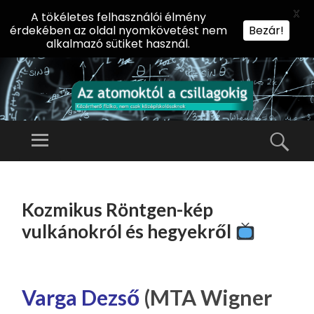
X
A tökéletes felhasználói élmény
érdekében az oldal nyomkövetést nem
Bezár!
alkalmazó sütiket használ.
AZ
AT
Menü
Kere
O
Előadássorozat
M
középiskolásoknak
TOVÁBB
O
A
az ELTE
Kozmikus Röntgen-kép
KT
TARTALOMHOZ
Természettudományi
Ó
vulkánokról és hegyekről
Kar Fizikai
L
Intézetében
A
CS
Varga Dezső
(MTA Wigner
IL