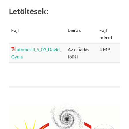
Letöltések:
Fájl
Leírás
Fájl
méret
atomcsill_5_03_David_
Az előadás
4 MB
Gyula
fóliái