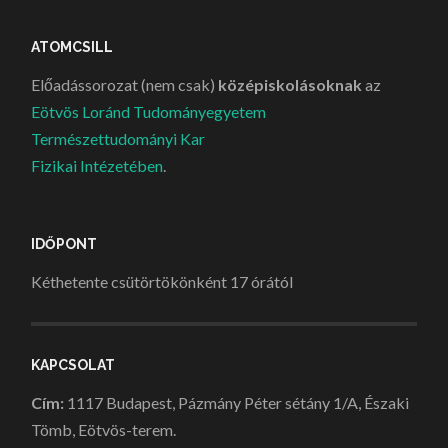
ATOMCSILL
Előadássorozat (nem csak)
középiskolásoknak
az
Eötvös Loránd Tudományegyetem
Természettudományi Kar
Fizikai Intézetében
.
IDŐPONT
Kéthetente csütörtökönként 17 órától
KAPCSOLAT
Cím:
1117 Budapest, Pázmány Péter sétány 1/A, Északi
Tömb, Eötvös-terem.