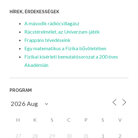
HÍREK, ÉRDEKESSÉGEK
A második rádiócsillagász
Rácstérelmélet, az Univerzum-játék
Frappáns tévedéseink
Egy matematikus a Fizika bűvöletében
Fizikai kísérleti bemutatósorozat a 200 éves
Akadémián
PROGRAM
H
K
S
C
P
S
V
27
28
29
30
31
1
2