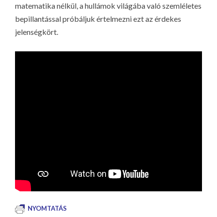
matematika nélkül, a hullámok világába való szemléletes
bepillantással próbáljuk értelmezni ezt az érdekes
jelenségkört.
NYOMTATÁS