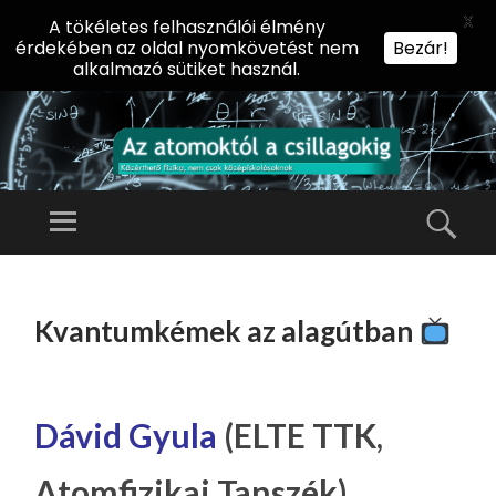
X
A tökéletes felhasználói élmény
érdekében az oldal nyomkövetést nem
Bezár!
alkalmazó sütiket használ.
AZ
AT
Menü
Kere
O
Előadássorozat
M
középiskolásoknak
TOVÁBB
O
A
az ELTE
Kvantumkémek az alagútban
KT
TARTALOMHOZ
Természettudományi
Ó
Kar Fizikai
L
Intézetében
A
Dávid Gyula
(ELTE TTK,
CS
Atomfizikai Tanszék)
IL