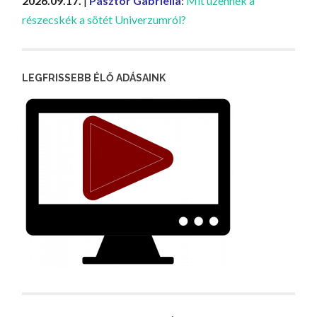
2026.09.17.
|
Pásztor Gabriella
:
Mit üzennek a
részecskék a sötét Univerzumról?
LEGFRISSEBB ÉLŐ ADÁSAINK