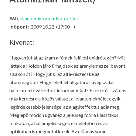
LA
G
#60,
kvantuminformatika
,
optika
O
Időpont:
2009.10.22. (17:00 - )
KI
G
Kivonat:
Hogyan jut át az áram a fémek felületi oxidrétegén? Mit
láttak a Holdon járó űrhajósok az aranylemezzel bevont
sisakon át? Hogy jut ki az alfa-részecske az
atommagból? Hogy lehet lehallgatni az üvegszálas
hálózaton továbbított információkat? Ezekre és számos
más kérdésre a közös választ a kvantumelmélet egyik
legérdekesebb jelensége, az alagúteffektus adja meg.
Meglepő módon ugyanez a jelenség már a klasszikus
fizikában, a hullámjelenségek elméletében és az
optikában is megmutatkozik. Az előadás során