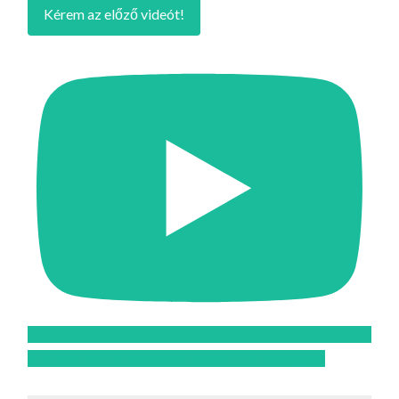
Kérem az előző videót!
Feliratkozom az Atomcsill youtube csatornájára!