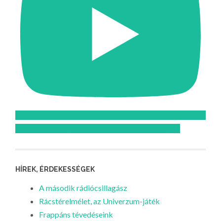
Feliratkozom az Atomcsill youtube csatornájára!
HÍREK, ÉRDEKESSÉGEK
A második rádiócsillagász
Rácstérelmélet, az Univerzum-játék
Frappáns tévedéseink