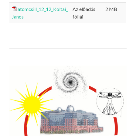
atomcsill_12_12_Koltai_
Az előadás
2 MB
Janos
fóliái