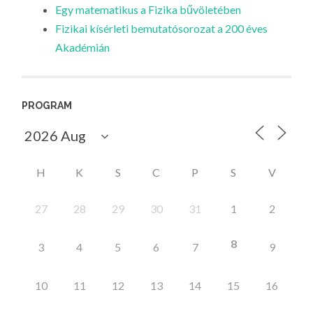
Egy matematikus a Fizika bűvöletében
Fizikai kísérleti bemutatósorozat a 200 éves
Akadémián
PROGRAM
H
K
S
C
P
S
V
27
28
29
30
31
1
2
8
3
4
5
6
7
9
10
11
12
13
14
15
16