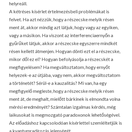
helyreáll.
A kétréses kísérlet értelmezésbeli problémákat is
felvet. Ha azt nézzük, hogy a részecske melyik résen
ment át, akkor mindig azt látjuk, hogy vagy az egyiken,
vagy a másikon. Ha viszont az interferenciaernyőn a
gyűrűket látjuk, akkor a részecske egyszerre mindkét
résen kellett átmenjen. Hogyan dönti ezt el a részecske,
mikor dől ez el? Hogyan befolyásolja a részecskét a
megfigyelésem? Ha megváltoztatom, hogy ernyőt
helyezek-e az útjába, vagy nem, akkor megváltoztatom
a történetét? Sérül-e a kauzalitás? Mi van, ha egy
megfigyelő megleste, hogy a részecske melyik résen
ment át, de meghalt, mielőtt bárkinek is elmondta volna
mérési eredményét? Számtalan izgalmas kérdés, még
laikusokat is megmozgató paradoxonok lehetőségével.
Az előadáshoz kapcsolodóan kísérlettel szemléltetjük is
a kvantumradírozás jelenségét.