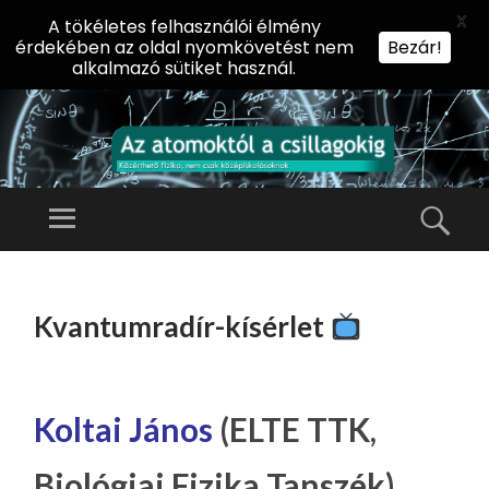
X
A tökéletes felhasználói élmény
érdekében az oldal nyomkövetést nem
Bezár!
alkalmazó sütiket használ.
AZ
AT
Menü
Kere
O
Előadássorozat
M
középiskolásoknak
TOVÁBB
O
A
az ELTE
Kvantumradír-kísérlet
KT
TARTALOMHOZ
Természettudományi
Ó
Kar Fizikai
L
Intézetében
A
Koltai János
(ELTE TTK,
CS
Biológiai Fizika Tanszék)
IL