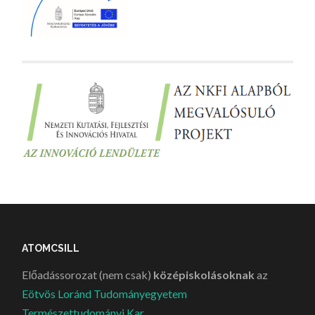
ATOMCSILL
Előadássorozat (nem csak)
középiskolásoknak
az
Eötvös Loránd Tudományegyetem
Természettudományi Kar