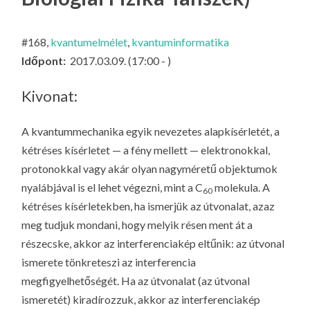
LA
G
#168,
kvantumelmélet
,
kvantuminformatika
O
Időpont:
2017.03.09. (17:00 - )
KI
G
Kivonat:
A kvantummechanika egyik nevezetes alapkísérletét, a
kétréses kísérletet — a fény mellett — elektronokkal,
protonokkal vagy akár olyan nagyméretű objektumok
nyalábjával is el lehet végezni, mint a C
molekula. A
60
kétréses kísérletekben, ha ismerjük az útvonalat, azaz
meg tudjuk mondani, hogy melyik résen ment át a
részecske, akkor az interferenciakép eltűnik: az útvonal
ismerete tönkreteszi az interferencia
megfigyelhetőségét. Ha az útvonalat (az útvonal
ismeretét)
kiradírozzuk
, akkor az interferenciakép