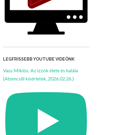
LEGFRISSEBB YOUTUBE VIDEÓNK
Vass Miklós: Az izzók élete és halála
(Atomcsill kísérletek, 2026.02.26.)