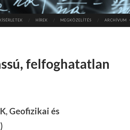
TÓ
L A
KÍSÉRLETEK
HÍREK
MEGKÖZELÍTÉS
ARCHÍVUM
CSI
LL
ssú, felfoghatatlan
AG
OK
IG
, Geofizikai és
)