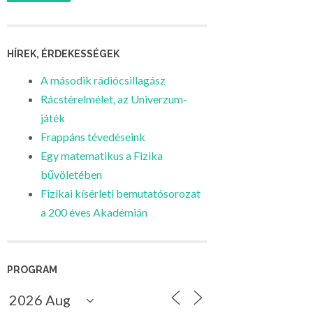
HÍREK, ÉRDEKESSÉGEK
A második rádiócsillagász
Rácstérelmélet, az Univerzum-
játék
Frappáns tévedéseink
Egy matematikus a Fizika
bűvöletében
Fizikai kísérleti bemutatósorozat
a 200 éves Akadémián
PROGRAM