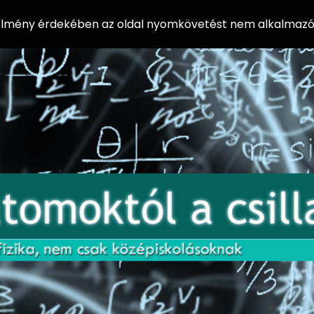
 élmény érdekében az oldal nyomkövetést nem alkalmazó 
AZ
Előadássorozat
AT
középiskolásoknak
OM
az ELTE
Természettudományi
OK
Kar Fizikai
Intézetében