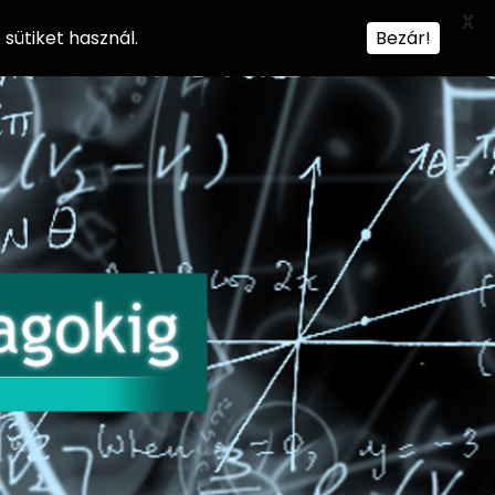
X
sütiket használ.
Bezár!