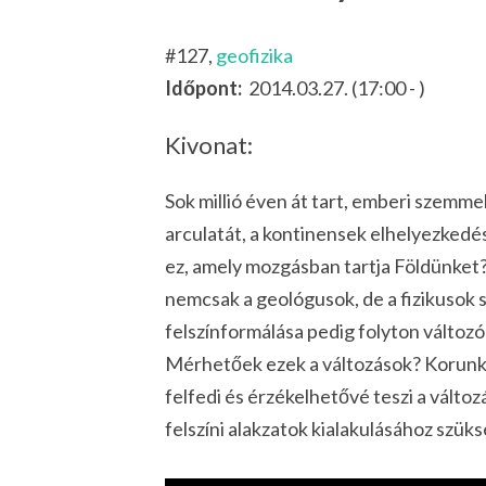
#127,
geofizika
Időpont:
2014.03.27. (17:00 - )
Kivonat:
Sok millió éven át tart, emberi szemme
arculatát, a kontinensek elhelyezkedésé
ez, amely mozgásban tartja Földünket
nemcsak a geológusok, de a fizikusok s
felszínformálása pedig folyton változó 
Mérhetőek ezek a változások? Korunk 
felfedi és érzékelhetővé teszi a válto
felszíni alakzatok kialakulásához szük