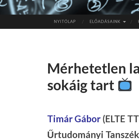
NYITÓLAP
ELŐADÁSAINK
TOVÁBB
A
TARTALOMHOZ
Mérhetetlen la
sokáig tart
Timár Gábor
(ELTE TTK
Űrtudományi Tanszék