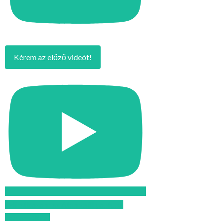
Kérem az előző videót!
Feliratkozom az Atomcsill youtube
csatornájára!