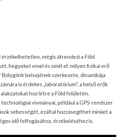
l érzékelhetetlen, mégis átrendezi a Föld
t, hegyeket emel és simít el: milyen fizikai erő
? Bolygónk belsejének szerkezete, dinamikája
zámára is érdekes „laboratórium”, a belső erők
alakzatokat hoz létre a Föld felületén.
technológiai vívmányai, például a GPS-rendszer
zások sebességét, ezáltal hozzásegíthet minket a
séges idő felfogásához, érzékeléséhez is.