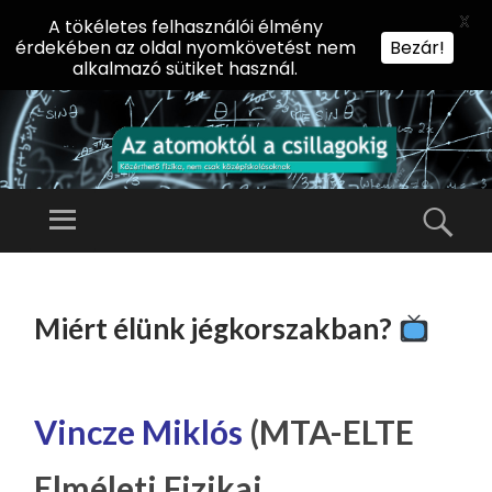
X
A tökéletes felhasználói élmény
érdekében az oldal nyomkövetést nem
Bezár!
alkalmazó sütiket használ.
AZ
AT
Menü
Kere
O
Előadássorozat
M
középiskolásoknak
TOVÁBB
O
A
az ELTE
Miért élünk jégkorszakban?
KT
TARTALOMHOZ
Természettudományi
Ó
Kar Fizikai
L
Intézetében
A
Vincze Miklós
(MTA-ELTE
CS
Elméleti Fizikai
IL