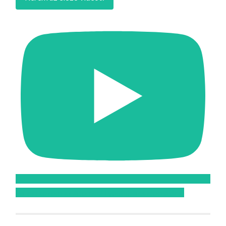
Feliratkozom az Atomcsill youtube csatornájára!