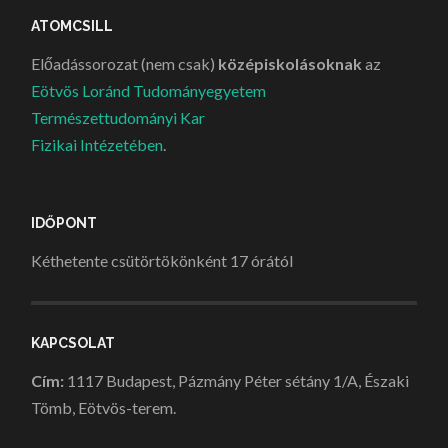
ATOMCSILL
Előadássorozat (nem csak)
középiskolásoknak
az
Eötvös Loránd Tudományegyetem
Természettudományi Kar
Fizikai Intézetében
.
IDŐPONT
Kéthetente csütörtökönként 17 órától
KAPCSOLAT
Cím:
1117 Budapest, Pázmány Péter sétány 1/A, Északi
Tömb, Eötvös-terem.