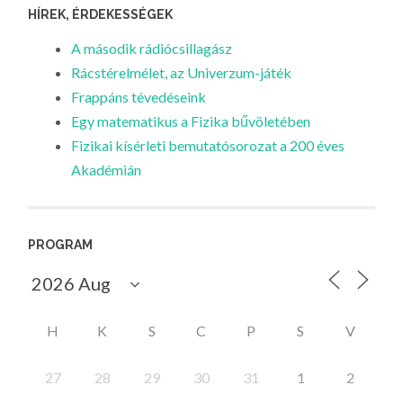
HÍREK, ÉRDEKESSÉGEK
A második rádiócsillagász
Rácstérelmélet, az Univerzum-játék
Frappáns tévedéseink
Egy matematikus a Fizika bűvöletében
Fizikai kísérleti bemutatósorozat a 200 éves
Akadémián
PROGRAM
H
K
S
C
P
S
V
27
28
29
30
31
1
2