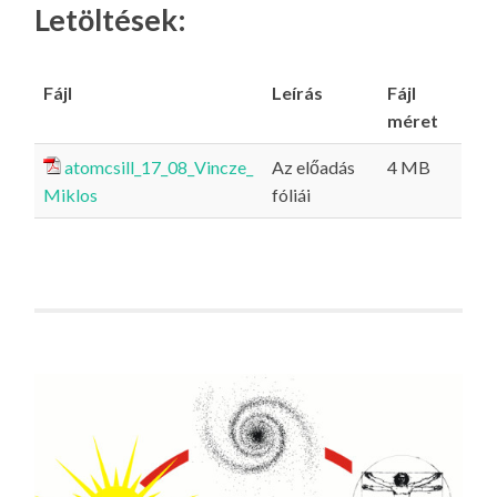
Letöltések:
Fájl
Leírás
Fájl
méret
atomcsill_17_08_Vincze_
Az előadás
4 MB
Miklos
fóliái