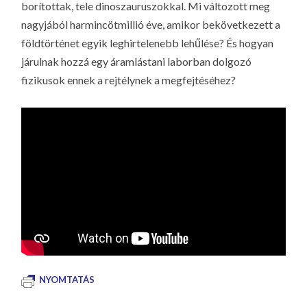
borítottak, tele dinoszauruszokkal. Mi változott meg
nagyjából harmincötmillió éve, amikor bekövetkezett a
földtörténet egyik leghirtelenebb lehűlése? És hogyan
járulnak hozzá egy áramlástani laborban dolgozó
fizikusok ennek a rejtélynek a megfejtéséhez?
NYOMTATÁS