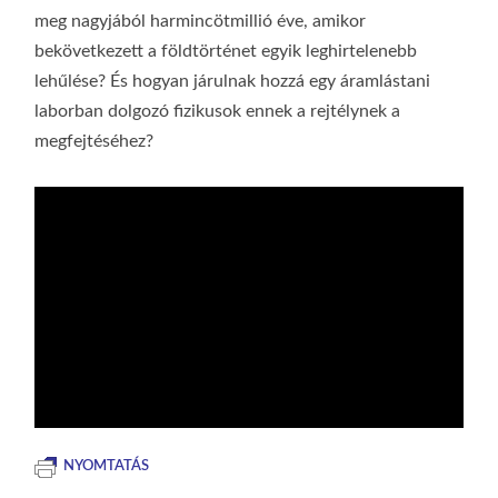
meg nagyjából harmincötmillió éve, amikor
bekövetkezett a földtörténet egyik leghirtelenebb
lehűlése? És hogyan járulnak hozzá egy áramlástani
laborban dolgozó fizikusok ennek a rejtélynek a
megfejtéséhez?
NYOMTATÁS