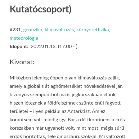
LL
A
Kutatócsoport)
G
O
#231,
geofizika
,
klímaváltozás
,
környezetfizika
,
KI
meteorológia
G
Időpont:
2022.01.13. (17:00 - )
Kivonat:
Miközben jelenleg éppen olyan klímaváltozás zajlik,
amely a globális átlaghőmérséklet növekedésével jár,
bizonyos szempontból ma is jégkorszakban élünk,
hiszen léteznek a földfelszínnek szüntelenül fagyott
területei – ilyen például az Antarktisz. Ám ez
korántsem volt mindig így. Bár a déli kontinens a kréta
korszakban már ugyanott volt, mint most, mégis sűrű
erdők borítottak, tele dinoszauruszokkal. Mi változott