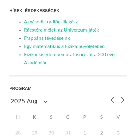
HÍREK, ÉRDEKESSÉGEK
A második rádiócsillagász
Rácstérelmélet, az Univerzum-játék
Frappáns tévedéseink
Egy matematikus a Fizika bűvöletében
Fizikai kísérleti bemutatósorozat a 200 éves
Akadémián
PROGRAM
H
K
S
C
P
S
V
28
29
30
31
1
2
3