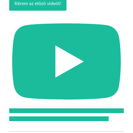
Kérem az előző videót!
Feliratkozom az Atomcsill youtube csatornájára!