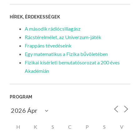
HÍREK, ÉRDEKESSÉGEK
A második rádiócsillagász
Rácstérelmélet, az Univerzum-játék
Frappáns tévedéseink
Egy matematikus a Fizika bűvöletében
Fizikai kísérleti bemutatósorozat a 200 éves
Akadémián
PROGRAM
H
K
S
C
P
S
V