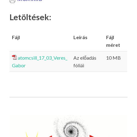
Letöltések:
Fájl
Leírás
Fájl
méret
atomcsill_17_03_Veres_
Az előadás
10 MB
Gabor
fóliái