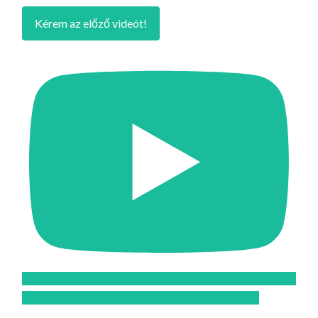
Kérem az előző videót!
Feliratkozom az Atomcsill youtube csatornájára!