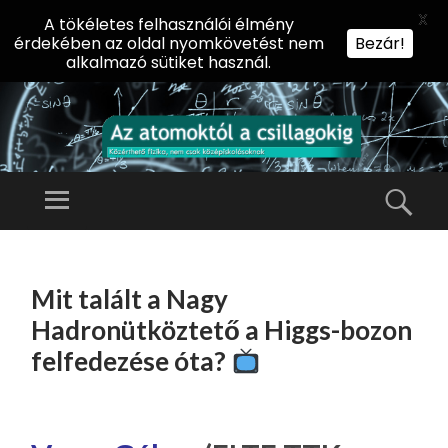
X
A tökéletes felhasználói élmény
érdekében az oldal nyomkövetést nem
Bezár!
alkalmazó sütiket használ.
AZ
AT
Menü
Kere
O
Előadássorozat
M
középiskolásoknak
TOVÁBB
O
A
az ELTE
Mit talált a Nagy
KT
TARTALOMHOZ
Természettudományi
Ó
Hadronütköztető a Higgs-bozon
Kar Fizikai
L
felfedezése óta?
Intézetében
A
CS
IL