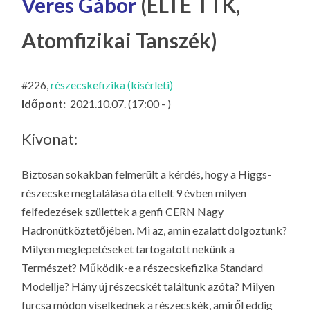
Veres Gábor
(ELTE TTK,
LA
G
Atomfizikai Tanszék)
O
KI
#226,
részecskefizika (kísérleti)
G
Időpont:
2021.10.07. (17:00 - )
Kivonat:
Biztosan sokakban felmerült a kérdés, hogy a Higgs-
részecske megtalálása óta eltelt 9 évben milyen
felfedezések születtek a genfi CERN Nagy
Hadronütköztetőjében. Mi az, amin ezalatt dolgoztunk?
Milyen meglepetéseket tartogatott nekünk a
Természet? Működik-e a részecskefizika Standard
Modellje? Hány új részecskét találtunk azóta? Milyen
furcsa módon viselkednek a részecskék, amiről eddig