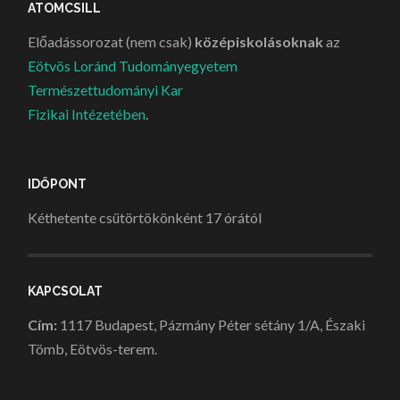
ATOMCSILL
Előadássorozat (nem csak)
középiskolásoknak
az
Eötvös Loránd Tudományegyetem
Természettudományi Kar
Fizikai Intézetében
.
IDŐPONT
Kéthetente csütörtökönként 17 órától
KAPCSOLAT
Cím:
1117 Budapest, Pázmány Péter sétány 1/A, Északi
Tömb, Eötvös-terem.