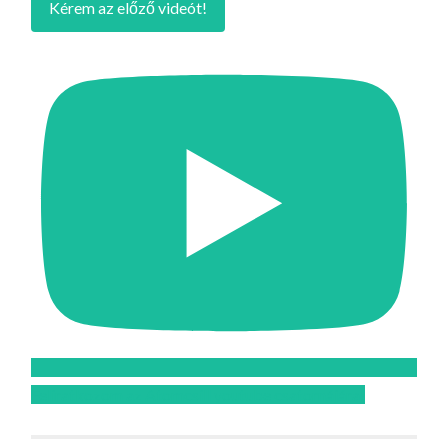
Kérem az előző videót!
Feliratkozom az Atomcsill youtube csatornájára!