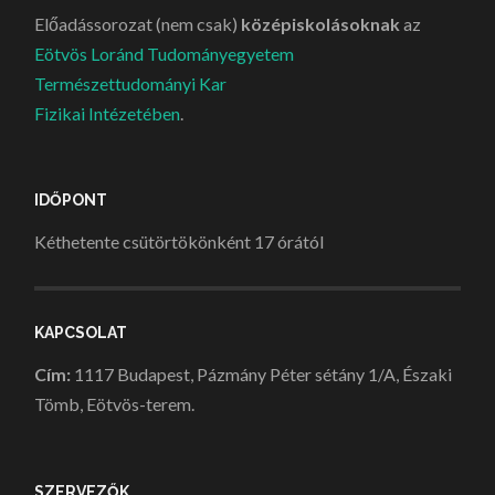
Előadássorozat (nem csak)
középiskolásoknak
az
Eötvös Loránd Tudományegyetem
Természettudományi Kar
Fizikai Intézetében
.
IDŐPONT
Kéthetente csütörtökönként 17 órától
KAPCSOLAT
Cím:
1117 Budapest, Pázmány Péter sétány 1/A, Északi
Tömb, Eötvös-terem.
SZERVEZŐK