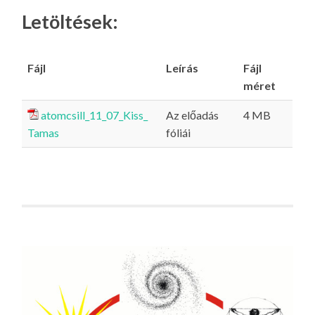
Letöltések:
Fájl
Leírás
Fájl
méret
atomcsill_11_07_Kiss_
Az előadás
4 MB
Tamas
fóliái