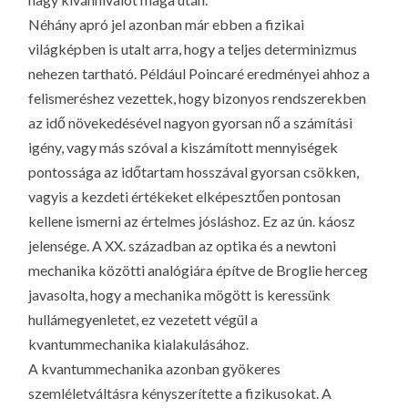
Néhány apró jel azonban már ebben a fizikai
világképben is utalt arra, hogy a teljes determinizmus
nehezen tartható. Például Poincaré eredményei ahhoz a
felismeréshez vezettek, hogy bizonyos rendszerekben
az idő növekedésével nagyon gyorsan nő a számítási
igény, vagy más szóval a kiszámított mennyiségek
pontossága az időtartam hosszával gyorsan csökken,
vagyis a kezdeti értékeket elképesztően pontosan
kellene ismerni az értelmes jósláshoz. Ez az ún. káosz
jelensége. A XX. században az optika és a newtoni
mechanika közötti analógiára építve de Broglie herceg
javasolta, hogy a mechanika mögött is keressünk
hullámegyenletet, ez vezetett végül a
kvantummechanika kialakulásához.
A kvantummechanika azonban gyökeres
szemléletváltásra kényszerítette a fizikusokat. A