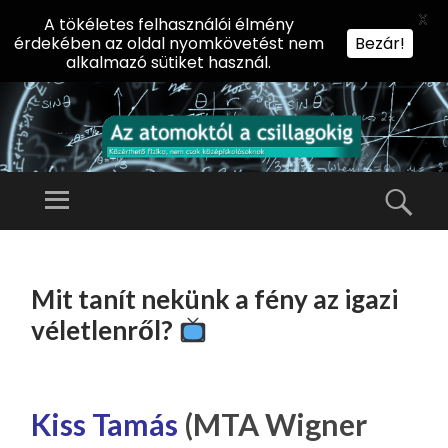
X
A tökéletes felhasználói élmény
érdekében az oldal nyomkövetést nem
Bezár!
alkalmazó sütiket használ.
AZ
AT
Menü
Kere
O
Előadássorozat
M
középiskolásoknak
TOVÁBB
O
A
az ELTE
Mit tanít nekünk a fény az igazi
KT
TARTALOMHOZ
Természettudományi
Ó
véletlenről?
Kar Fizikai
L
Intézetében
A
CS
Kiss Tamás
(MTA Wigner
IL