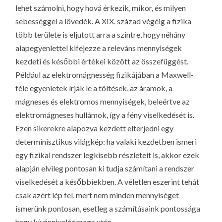
lehet számolni, hogy hová érkezik, mikor, és milyen
sebességgel a lövedék. A XIX. század végéig a fizika
több területe is eljutott arra a szintre, hogy néhány
alapegyenlettel kifejezze a releváns mennyiségek
kezdeti és későbbi értékei között az összefüggést.
Például az elektromágnesség fizikájában a Maxwell-
féle egyenletek írják le a töltések, az áramok, a
mágneses és elektromos mennyiségek, beleértve az
elektromágneses hullámok, így a fény viselkedését is.
Ezen sikerekre alapozva kezdett elterjedni egy
determinisztikus világkép: ha valaki kezdetben ismeri
egy fizikai rendszer legkisebb részleteit is, akkor ezek
alapján elvileg pontosan ki tudja számítani a rendszer
viselkedését a későbbiekben. A véletlen eszerint tehát
csak azért lép fel, mert nem minden mennyiséget
ismerünk pontosan, esetleg a számításaink pontossága
hagy kívánnivalót maga után.