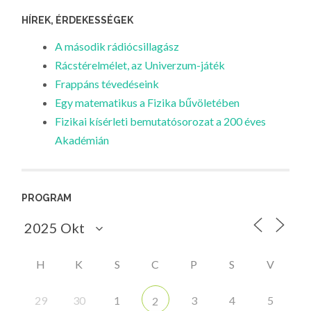
HÍREK, ÉRDEKESSÉGEK
A második rádiócsillagász
Rácstérelmélet, az Univerzum-játék
Frappáns tévedéseink
Egy matematikus a Fizika bűvöletében
Fizikai kísérleti bemutatósorozat a 200 éves
Akadémián
PROGRAM
H
K
S
C
P
S
V
29
30
1
3
4
5
2