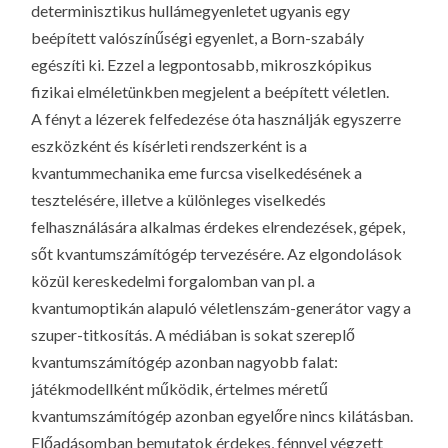
determinisztikus hullámegyenletet ugyanis egy
beépített valószínűségi egyenlet, a Born-szabály
egészíti ki. Ezzel a legpontosabb, mikroszkópikus
fizikai elméletünkben megjelent a beépített véletlen.
A fényt a lézerek felfedezése óta használják egyszerre
eszközként és kísérleti rendszerként is a
kvantummechanika eme furcsa viselkedésének a
tesztelésére, illetve a különleges viselkedés
felhasználására alkalmas érdekes elrendezések, gépek,
sőt kvantumszámítógép tervezésére. Az elgondolások
közül kereskedelmi forgalomban van pl. a
kvantumoptikán alapuló véletlenszám-generátor vagy a
szuper-titkosítás. A médiában is sokat szereplő
kvantumszámítógép azonban nagyobb falat:
játékmodellként működik, értelmes méretű
kvantumszámítógép azonban egyelőre nincs kilátásban.
Előadásomban bemutatok érdekes, fénnyel végzett