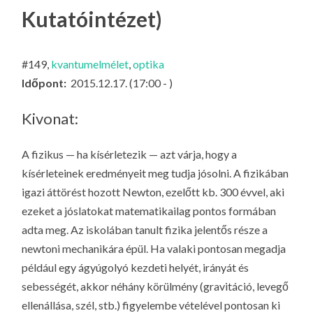
LA
Kutatóintézet)
G
O
#149,
kvantumelmélet
,
optika
KI
Időpont:
2015.12.17. (17:00 - )
G
Kivonat:
A fizikus — ha kísérletezik — azt várja, hogy a
kísérleteinek eredményeit meg tudja jósolni. A fizikában
igazi áttörést hozott Newton, ezelőtt kb. 300 évvel, aki
ezeket a jóslatokat matematikailag pontos formában
adta meg. Az iskolában tanult fizika jelentős része a
newtoni mechanikára épül. Ha valaki pontosan megadja
például egy ágyúgolyó kezdeti helyét, irányát és
sebességét, akkor néhány körülmény (gravitáció, levegő
ellenállása, szél, stb.) figyelembe vételével pontosan ki