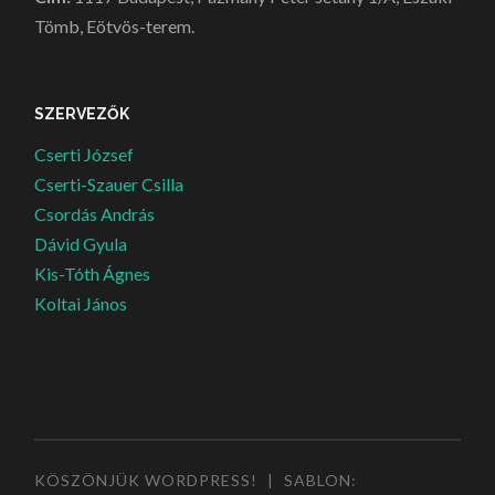
Tömb, Eötvös-terem.
SZERVEZŐK
Cserti József
Cserti-Szauer Csilla
Csordás András
Dávid Gyula
Kis-Tóth Ágnes
Koltai János
KÖSZÖNJÜK WORDPRESS!
|
SABLON: