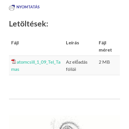
NYOMTATÁS
Letöltések:
Fájl
Leírás
Fájl
méret
atomcsill_1_09_Tel_Ta
Az előadás
2 MB
mas
fóliái