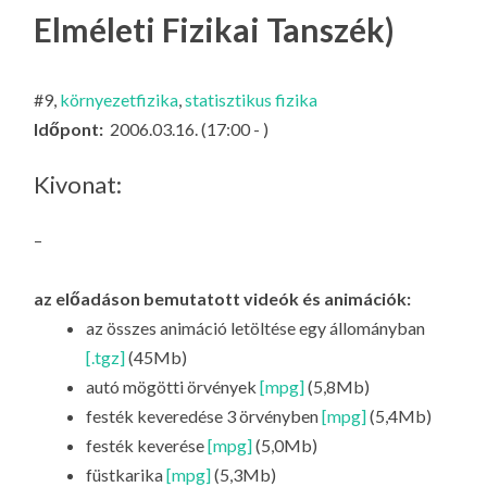
LA
Elméleti Fizikai Tanszék)
G
O
#9,
környezetfizika
,
statisztikus fizika
KI
Időpont:
2006.03.16. (17:00 - )
G
Kivonat:
–
az előadáson bemutatott videók és animációk:
az összes animáció letöltése egy állományban
[.tgz]
(45Mb)
autó mögötti örvények
[mpg]
(5,8Mb)
festék keveredése 3 örvényben
[mpg]
(5,4Mb)
festék keverése
[mpg]
(5,0Mb)
füstkarika
[mpg]
(5,3Mb)