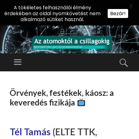
X
A tökéletes felhasználói élmény
érdekében az oldal nyomkövetést nem
Bezár!
alkalmazó sütiket használ.
AZ
AT
Menü
Kere
O
Előadássorozat
M
középiskolásoknak
TOVÁBB
O
A
az ELTE
Örvények, festékek, káosz: a
KT
TARTALOMHOZ
Természettudományi
Ó
keveredés fizikája
Kar Fizikai
L
Intézetében
A
CS
Tél Tamás
(ELTE TTK,
IL