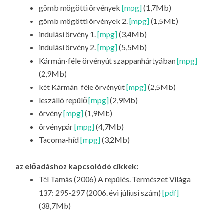
gömb mögötti örvények
[mpg]
(1,7Mb)
gömb mögötti örvények 2.
[mpg]
(1,5Mb)
indulási örvény 1.
[mpg]
(3,4Mb)
indulási örvény 2.
[mpg]
(5,5Mb)
Kármán-féle örvényút szappanhártyában
[mpg]
(2,9Mb)
két Kármán-féle örvényút
[mpg]
(2,5Mb)
leszálló repülő
[mpg]
(2,9Mb)
örvény
[mpg]
(1,9Mb)
örvénypár
[mpg]
(4,7Mb)
Tacoma-híd
[mpg]
(3,2Mb)
az előadáshoz kapcsolódó cikkek:
Tél Tamás (2006) A repülés. Természet Világa
137: 295-297 (2006. évi júliusi szám)
[pdf]
(38,7Mb)