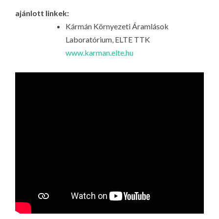
ajánlott linkek:
Kármán Környezeti Áramlások
Laboratórium, ELTE TTK
www.karman.elte.hu