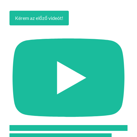
Kérem az előző videót!
Feliratkozom az Atomcsill youtube csatornájára!