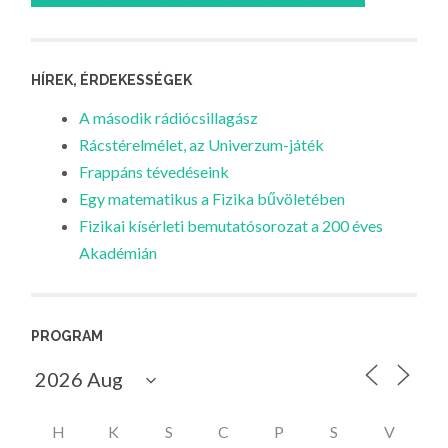
HÍREK, ÉRDEKESSÉGEK
A második rádiócsillagász
Rácstérelmélet, az Univerzum-játék
Frappáns tévedéseink
Egy matematikus a Fizika bűvöletében
Fizikai kísérleti bemutatósorozat a 200 éves
Akadémián
PROGRAM
H
K
S
C
P
S
V