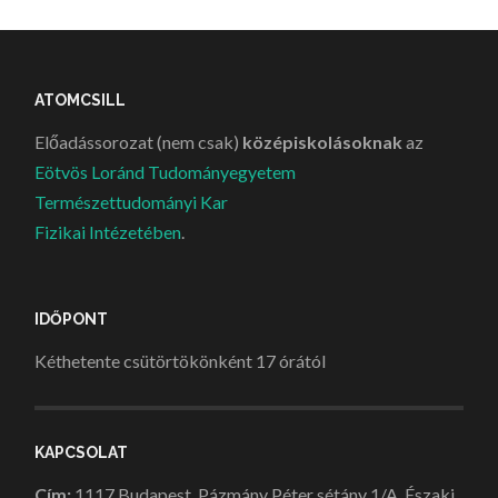
ATOMCSILL
Előadássorozat (nem csak)
középiskolásoknak
az
Eötvös Loránd Tudományegyetem
Természettudományi Kar
Fizikai Intézetében
.
IDŐPONT
Kéthetente csütörtökönként 17 órától
KAPCSOLAT
Cím:
1117 Budapest, Pázmány Péter sétány 1/A, Északi