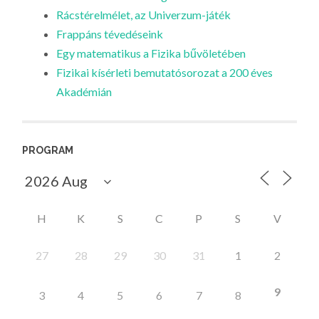
Rácstérelmélet, az Univerzum-játék
Frappáns tévedéseink
Egy matematikus a Fizika bűvöletében
Fizikai kísérleti bemutatósorozat a 200 éves
Akadémián
PROGRAM
H
K
S
C
P
S
V
27
28
29
30
31
1
2
9
3
4
5
6
7
8