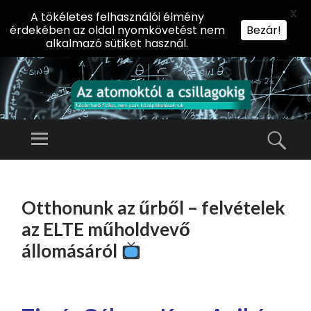
X
A tökéletes felhasználói élmény
érdekében az oldal nyomkövetést nem
Bezár!
alkalmazó sütiket használ.
AZ
AT
Menü
Kere
O
Előadássorozat
M
középiskolásoknak
TOVÁBB
O
A
az ELTE
Otthonunk az űrből – felvételek
KT
TARTALOMHOZ
Természettudományi
Ó
az ELTE műholdvevő
Kar Fizikai
L
állomásáról
Intézetében
A
CS
IL