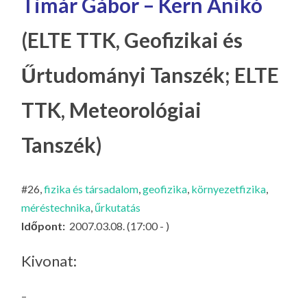
Timár Gábor – Kern Anikó
LA
G
(ELTE TTK, Geofizikai és
O
KI
Űrtudományi Tanszék; ELTE
G
TTK, Meteorológiai
Tanszék)
#26,
fizika és társadalom
,
geofizika
,
környezetfizika
,
méréstechnika
,
űrkutatás
Időpont:
2007.03.08. (17:00 - )
Kivonat:
–