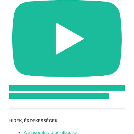
Feliratkozom az Atomcsill youtube csatornájára!
HÍREK, ÉRDEKESSÉGEK
A második rádiócsillagász