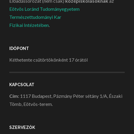
Előadássorozat (nem csak)
középiskolásoknak
az
Eötvös Loránd Tudományegyetem
Természettudományi Kar
Fizikai Intézetében
.
IDŐPONT
Kéthetente csütörtökönként 17 órától
KAPCSOLAT
Cím:
1117 Budapest, Pázmány Péter sétány 1/A, Északi
Tömb, Eötvös-terem.
SZERVEZŐK