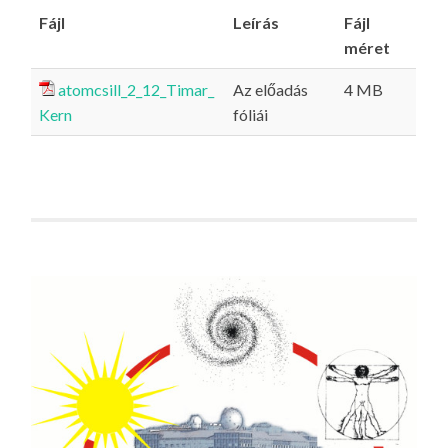
Fájl
Leírás
Fájl
méret
atomcsill_2_12_Timar_
Az előadás
4 MB
Kern
fóliái