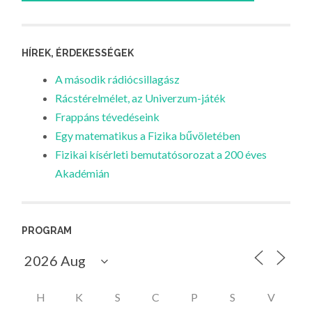
HÍREK, ÉRDEKESSÉGEK
A második rádiócsillagász
Rácstérelmélet, az Univerzum-játék
Frappáns tévedéseink
Egy matematikus a Fizika bűvöletében
Fizikai kísérleti bemutatósorozat a 200 éves
Akadémián
PROGRAM
H
K
S
C
P
S
V