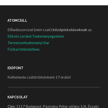
ATOMCSILL
Előadássorozat (nem csak)
középiskolásoknak
az
Eötvös Loránd Tudományegyetem
Természettudományi Kar
Fizikai Intézetében
.
IDŐPONT
Kéthetente csütörtökönként 17 órától
KAPCSOLAT
Cím:
1117 Budapest, Pázmány Péter sétány 1/A, Északi