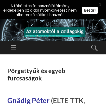
X
A tökéletes felhasználói élmény
érdekében az oldal nyomkövetést nem
Bezár!
alkalmazó sütiket használ.
AZ
AT
Menü
Kere
O
Előadássorozat
M
középiskolásoknak
TOVÁBB
O
A
az ELTE
Pörgettyűk és egyéb
KT
TARTALOMHOZ
Természettudományi
Ó
furcsaságok
Kar Fizikai
L
Intézetében
A
CS
Gnädig Péter
(ELTE TTK,
IL