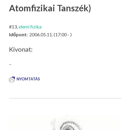
LA
Atomfizikai Tanszék)
G
O
#13,
elemi fizika
KI
Időpont:
2006.05.11. (17:00 - )
G
Kivonat:
–
NYOMTATÁS