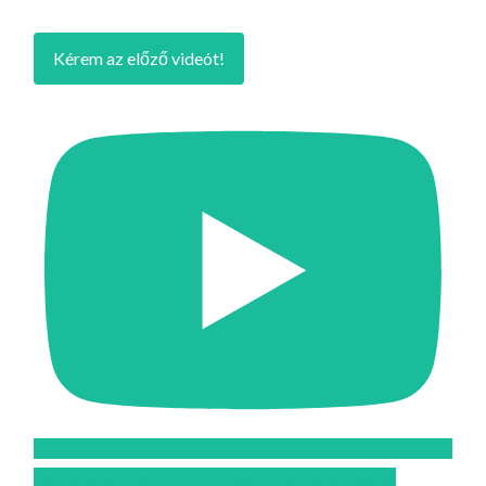
Kérem az előző videót!
Feliratkozom az Atomcsill youtube csatornájára!