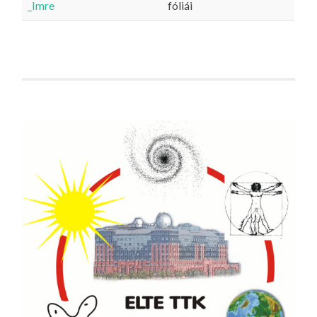
_Imre
fóliái