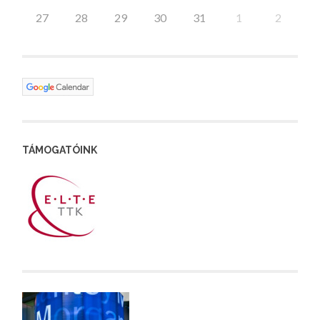
27
28
29
30
31
1
2
TÁMOGATÓINK