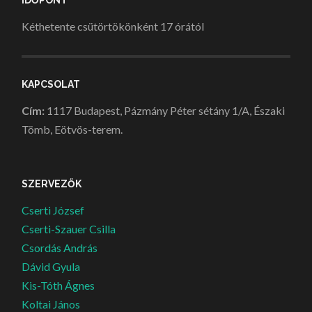
IDŐPONT
Kéthetente csütörtökönként 17 órától
KAPCSOLAT
Cím:
1117 Budapest, Pázmány Péter sétány 1/A, Északi
Tömb, Eötvös-terem.
SZERVEZŐK
Cserti József
Cserti-Szauer Csilla
Csordás András
Dávid Gyula
Kis-Tóth Ágnes
Koltai János