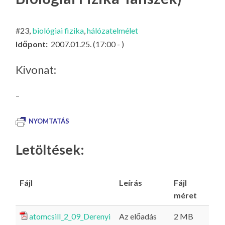
LA
G
#23,
biológiai fizika
,
hálózatelmélet
O
Időpont:
2007.01.25. (17:00 - )
KI
G
Kivonat:
–
NYOMTATÁS
Letöltések:
Fájl
Leírás
Fájl
méret
atomcsill_2_09_Derenyi
Az előadás
2 MB