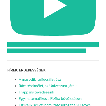
Feliratkozom az Atomcsill youtube csatornájára!
HÍREK, ÉRDEKESSÉGEK
A második rádiócsillagász
Rácstérelmélet, az Univerzum-játék
Frappáns tévedéseink
Egy matematikus a Fizika bűvöletében
Fizikai kísérleti bemutatósorozat a 200 éves