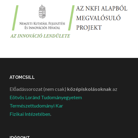
ATOMCSILL
Előadássorozat (nem csak)
középiskolásoknak
az
Eötvös Loránd Tudományegyetem
Természettudományi Kar
Fizikai Intézetében
.