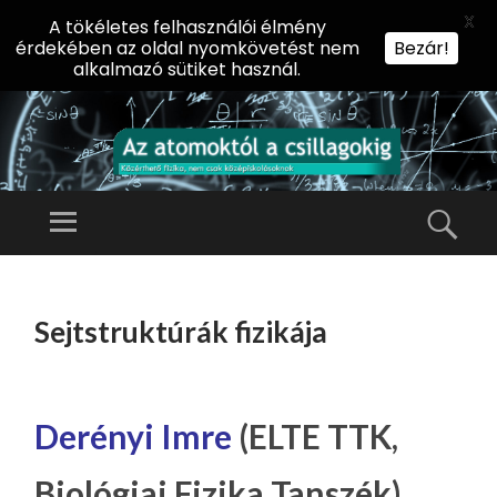
X
A tökéletes felhasználói élmény
érdekében az oldal nyomkövetést nem
Bezár!
alkalmazó sütiket használ.
AZ
AT
Menü
Kere
O
Előadássorozat
M
középiskolásoknak
TOVÁBB
O
A
az ELTE
Sejtstruktúrák fizikája
KT
TARTALOMHOZ
Természettudományi
Ó
Kar Fizikai
L
Intézetében
A
Derényi Imre
(ELTE TTK,
CS
Biológiai Fizika Tanszék)
IL