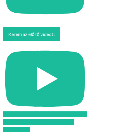
Kérem az előző videót!
Feliratkozom az Atomcsill youtube
csatornájára!