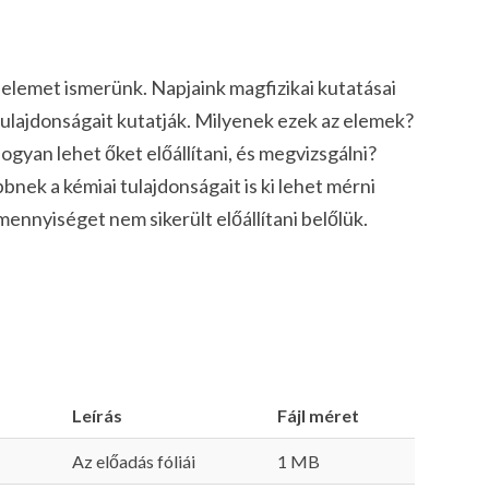
elemet ismerünk. Napjaink magfizikai kutatásai
tulajdonságait kutatják. Milyenek ezek az elemek?
ogyan lehet őket előállítani, és megvizsgálni?
nek a kémiai tulajdonságait is ki lehet mérni
ennyiséget nem sikerült előállítani belőlük.
Leírás
Fájl méret
Az előadás fóliái
1 MB