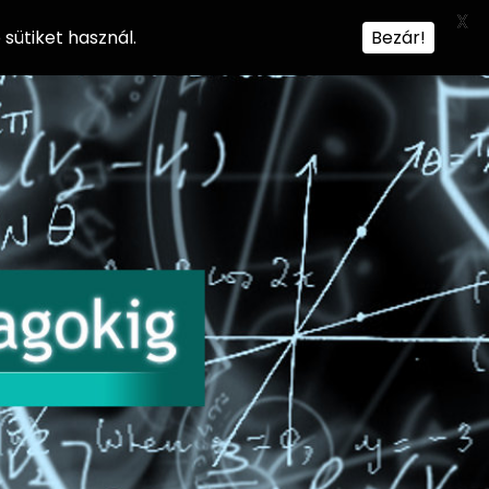
X
sütiket használ.
Bezár!