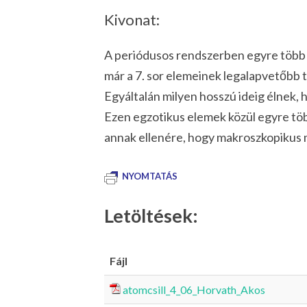
Kivonat:
A periódusos rendszerben egyre több 
már a 7. sor elemeinek legalapvetőbb 
Egyáltalán milyen hosszú ideig élnek, h
Ezen egzotikus elemek közül egyre több
annak ellenére, hogy makroszkopikus m
NYOMTATÁS
Letöltések:
Fájl
atomcsill_4_06_Horvath_Akos