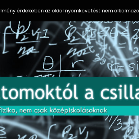
 élmény érdekében az oldal nyomkövetést nem alkalmazó 
AZ
Előadássorozat
AT
középiskolásoknak
OM
az ELTE
Természettudományi
OK
Kar Fizikai
Intézetében