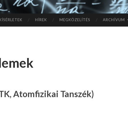
TÓ
L A
KÍSÉRLETEK
HÍREK
MEGKÖZELÍTÉS
ARCHÍVUM
CSI
LL
elemek
AG
OK
IG
TK, Atomfizikai Tanszék)