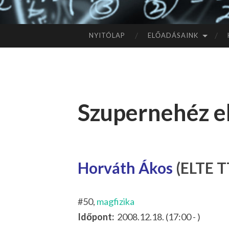
NYITÓLAP
ELŐADÁSAINK
TOVÁBB
A
TARTALOMHOZ
Szupernehéz 
Horváth Ákos
(ELTE T
#50,
magfizika
Időpont:
2008.12.18. (17:00 - )