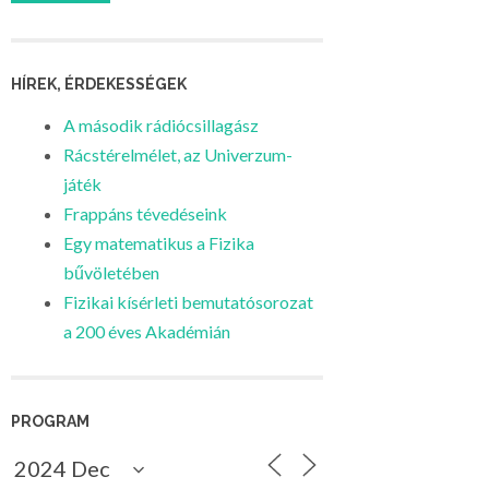
HÍREK, ÉRDEKESSÉGEK
A második rádiócsillagász
Rácstérelmélet, az Univerzum-
játék
Frappáns tévedéseink
Egy matematikus a Fizika
bűvöletében
Fizikai kísérleti bemutatósorozat
a 200 éves Akadémián
PROGRAM