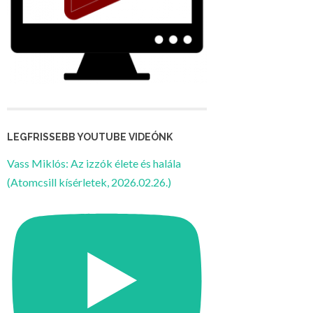
LEGFRISSEBB YOUTUBE VIDEÓNK
Vass Miklós: Az izzók élete és halála
(Atomcsill kísérletek, 2026.02.26.)