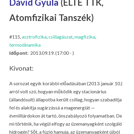
Dávid Gyula
(ELTE TTK,
LA
G
Atomfizikai Tanszék)
O
KI
#115,
asztrofizika
,
csillagászat
,
magfizika
,
G
termodinamika
Időpont:
2013.09.19. (17:00 - )
Kivonat:
A sorozat egyik korábbi előadásában (2013. január 10.)
arról volt szó, hogyan működik egy stacionárius
(állandósult) állapotba került csillag, hogyan szabadítja
fel és alakítja sugárzássá a magenergiát —
évmilliárdokon át tartó, önszabályozó folyamatban. De
mi történik, ha végül elfogy az üzemanyagként szolgáló
hidrogén? Sőt, a fúzió hamuja, az üzemanyagként újból