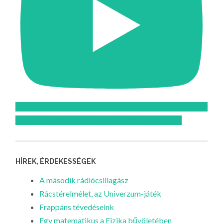
Feliratkozom az Atomcsill youtube csatornájára!
HÍREK, ÉRDEKESSÉGEK
A második rádiócsillagász
Rácstérelmélet, az Univerzum-játék
Frappáns tévedéseink
Egy matematikus a Fizika bűvöletében