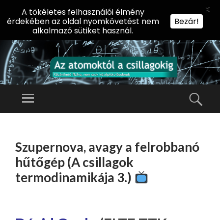
X
A tökéletes felhasználói élmény
érdekében az oldal nyomkövetést nem
Bezár!
alkalmazó sütiket használ.
AZ
AT
Menü
Kere
O
Előadássorozat
M
középiskolásoknak
TOVÁBB
O
A
az ELTE
Szupernova, avagy a felrobbanó
KT
TARTALOMHOZ
Természettudományi
Ó
hűtőgép (A csillagok
Kar Fizikai
L
termodinamikája 3.)
Intézetében
A
CS
IL