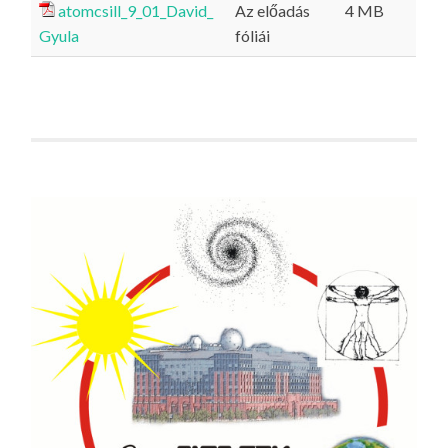
atomcsill_9_01_David_
Az előadás
4 MB
Gyula
fóliái