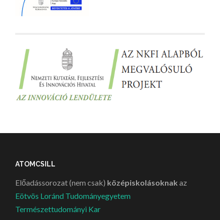
ATOMCSILL
Előadássorozat (nem csak)
középiskolásoknak
az
Eötvös Loránd Tudományegyetem
Természettudományi Kar