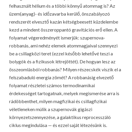
felhasznált hélium és a többi könnyű atommag is? Az
üzem(anyag)- és időzavarba kerülő, önszabályozó
rendszerét elvesztő kazán kétségbeesett küzdelembe
kezd a mindent összeroppantó gravitációs erő ellen. A
folyamat végeredményét ismerjük: szupernova-
robbanás, ami nehéz elemek atommagjaival szennyezi
be a csillagközi teret (ezzel később lehetővé teszi a
bolygók és a fizikusok létrejöttét). De hogyan lesz az
összeomlásból robbanás? Milyen részecskék viszik el a
felszabaduló energia zömét? A robbanásig elvezető
folyamat részletei számos termodinamikai
érdekességet tartogatnak, melyek megismerése arra is
rádöbbenthet, milyen magfizikai és csillagfizikai
véletleneken múlik a szupernovák gigászi
környezetszennyezése, a galaktikus reprocesszáló
ciklus megindulása — és ezzel saját létezésünk is.