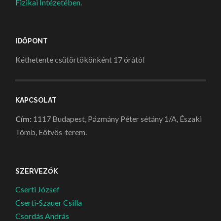
Fizikai Intézetében
.
IDŐPONT
Kéthetente csütörtökönként 17 órától
KAPCSOLAT
Cím:
1117 Budapest, Pázmány Péter sétány 1/A, Északi
Tömb, Eötvös-terem.
SZERVEZŐK
Cserti József
Cserti-Szauer Csilla
Csordás András