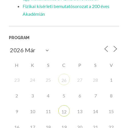
Fizikai kísérleti bemutatósorozat a 200 éves
Akadémián
PROGRAM
H
K
S
C
P
S
V
23
24
25
27
28
1
26
2
3
4
5
6
7
8
9
10
11
13
14
15
12
16
17
18
19
20
21
22