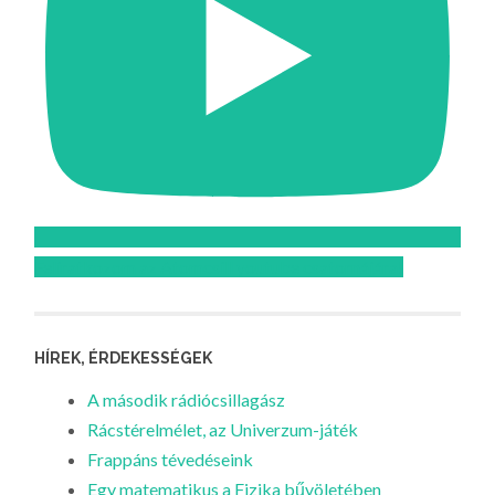
Feliratkozom az Atomcsill youtube csatornájára!
HÍREK, ÉRDEKESSÉGEK
A második rádiócsillagász
Rácstérelmélet, az Univerzum-játék
Frappáns tévedéseink
Egy matematikus a Fizika bűvöletében