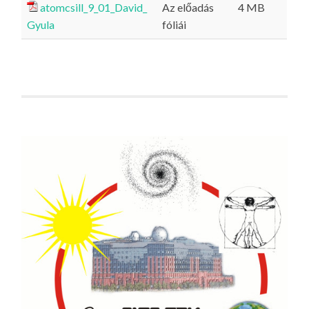
atomcsill_9_01_David_
Az előadás
4 MB
Gyula
fóliái