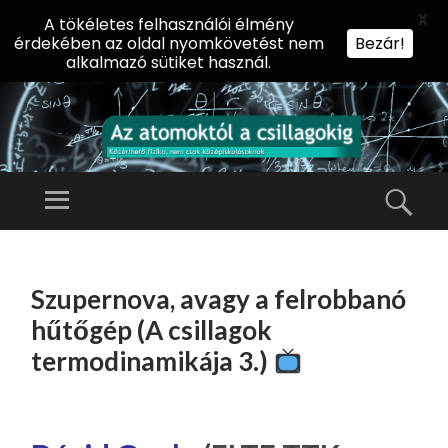
X
A tökéletes felhasználói élmény
érdekében az oldal nyomkövetést nem
Bezár!
alkalmazó sütiket használ.
AZ
AT
Menü
Kere
O
Előadássorozat
M
középiskolásoknak
TOVÁBB
O
A
az ELTE
Szupernova, avagy a felrobbanó
KT
TARTALOMHOZ
Természettudományi
Ó
hűtőgép (A csillagok
Kar Fizikai
L
termodinamikája 3.)
Intézetében
A
CS
IL