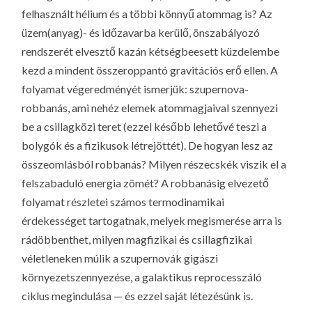
felhasznált hélium és a többi könnyű atommag is? Az
üzem(anyag)- és időzavarba kerülő, önszabályozó
rendszerét elvesztő kazán kétségbeesett küzdelembe
kezd a mindent összeroppantó gravitációs erő ellen. A
folyamat végeredményét ismerjük: szupernova-
robbanás, ami nehéz elemek atommagjaival szennyezi
be a csillagközi teret (ezzel később lehetővé teszi a
bolygók és a fizikusok létrejöttét). De hogyan lesz az
összeomlásból robbanás? Milyen részecskék viszik el a
felszabaduló energia zömét? A robbanásig elvezető
folyamat részletei számos termodinamikai
érdekességet tartogatnak, melyek megismerése arra is
rádöbbenthet, milyen magfizikai és csillagfizikai
véletleneken múlik a szupernovák gigászi
környezetszennyezése, a galaktikus reprocesszáló
ciklus megindulása — és ezzel saját létezésünk is.