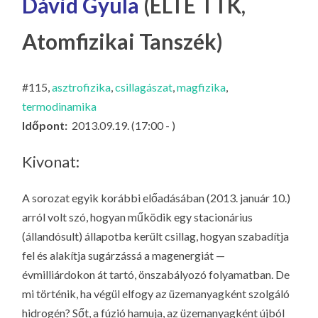
Dávid Gyula
(ELTE TTK,
LA
G
Atomfizikai Tanszék)
O
KI
#115,
asztrofizika
,
csillagászat
,
magfizika
,
G
termodinamika
Időpont:
2013.09.19. (17:00 - )
Kivonat:
A sorozat egyik korábbi előadásában (2013. január 10.)
arról volt szó, hogyan működik egy stacionárius
(állandósult) állapotba került csillag, hogyan szabadítja
fel és alakítja sugárzássá a magenergiát —
évmilliárdokon át tartó, önszabályozó folyamatban. De
mi történik, ha végül elfogy az üzemanyagként szolgáló
hidrogén? Sőt, a fúzió hamuja, az üzemanyagként újból