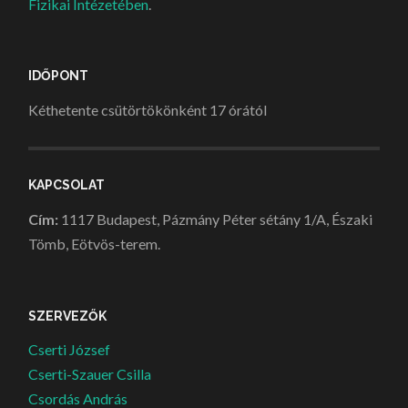
Fizikai Intézetében
.
IDŐPONT
Kéthetente csütörtökönként 17 órától
KAPCSOLAT
Cím:
1117 Budapest, Pázmány Péter sétány 1/A, Északi
Tömb, Eötvös-terem.
SZERVEZŐK
Cserti József
Cserti-Szauer Csilla
Csordás András