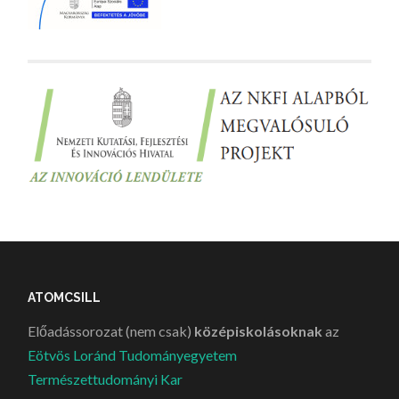
ATOMCSILL
Előadássorozat (nem csak)
középiskolásoknak
az
Eötvös Loránd Tudományegyetem
Természettudományi Kar