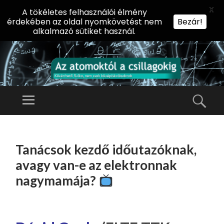
X
A tökéletes felhasználói élmény
érdekében az oldal nyomkövetést nem
Bezár!
alkalmazó sütiket használ.
AZ
AT
Menü
Kere
O
Előadássorozat
M
középiskolásoknak
TOVÁBB
O
A
az ELTE
Tanácsok kezdő időutazóknak,
KT
TARTALOMHOZ
Természettudományi
Ó
avagy van-e az elektronnak
Kar Fizikai
L
nagymamája?
Intézetében
A
CS
IL