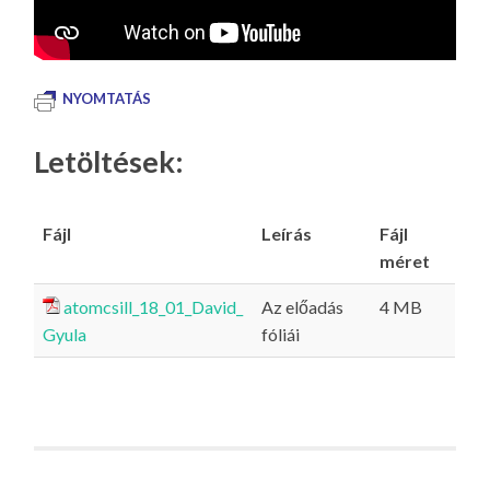
NYOMTATÁS
Letöltések:
Fájl
Leírás
Fájl
méret
atomcsill_18_01_David_
Az előadás
4 MB
Gyula
fóliái