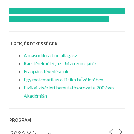
Feliratkozom az Atomcsill youtube csatornájára!
HÍREK, ÉRDEKESSÉGEK
A második rádiócsillagász
Rácstérelmélet, az Univerzum-játék
Frappáns tévedéseink
Egy matematikus a Fizika bűvöletében
Fizikai kísérleti bemutatósorozat a 200 éves
Akadémián
PROGRAM