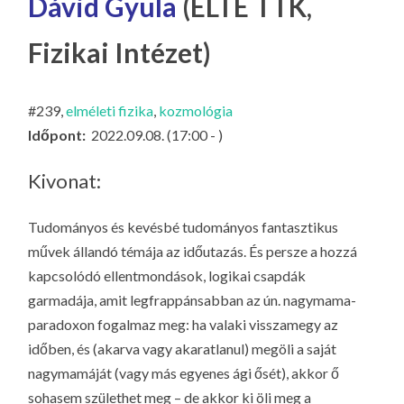
Dávid Gyula
(ELTE TTK,
LA
G
Fizikai Intézet)
O
KI
#239,
elméleti fizika
,
kozmológia
G
Időpont:
2022.09.08. (17:00 - )
Kivonat:
Tudományos és kevésbé tudományos fantasztikus
művek állandó témája az időutazás. És persze a hozzá
kapcsolódó ellentmondások, logikai csapdák
garmadája, amit legfrappánsabban az ún. nagymama-
paradoxon fogalmaz meg: ha valaki visszamegy az
időben, és (akarva vagy akaratlanul) megöli a saját
nagymamáját (vagy más egyenes ági ősét), akkor ő
sohasem születhet meg – de akkor ki öli meg a