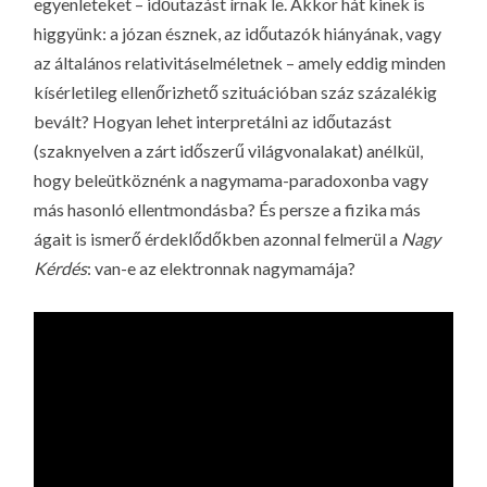
egyenleteket – időutazást írnak le. Akkor hát kinek is
higgyünk: a józan észnek, az időutazók hiányának, vagy
az általános relativitáselméletnek – amely eddig minden
kísérletileg ellenőrizhető szituációban száz százalékig
bevált? Hogyan lehet interpretálni az időutazást
(szaknyelven a zárt időszerű világvonalakat) anélkül,
hogy beleütköznénk a nagymama-paradoxonba vagy
más hasonló ellentmondásba? És persze a fizika más
ágait is ismerő érdeklődőkben azonnal felmerül a
Nagy
Kérdés
: van-e az elektronnak nagymamája?