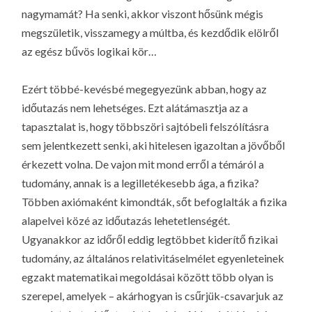
nagymamát? Ha senki, akkor viszont hősünk mégis
megszületik, visszamegy a múltba, és kezdődik elölről
az egész bűvös logikai kör…
Ezért többé-kevésbé megegyezünk abban, hogy az
időutazás nem lehetséges. Ezt alátámasztja az a
tapasztalat is, hogy többszöri sajtóbeli felszólításra
sem jelentkezett senki, aki hitelesen igazoltan a jövőből
érkezett volna. De vajon mit mond erről a témáról a
tudomány, annak is a legilletékesebb ága, a fizika?
Többen axiómaként kimondták, sőt befoglalták a fizika
alapelvei közé az időutazás lehetetlenségét.
Ugyanakkor az időről eddig legtöbbet kiderítő fizikai
tudomány, az általános relativitáselmélet egyenleteinek
egzakt matematikai megoldásai között több olyan is
szerepel, amelyek – akárhogyan is csűrjük-csavarjuk az