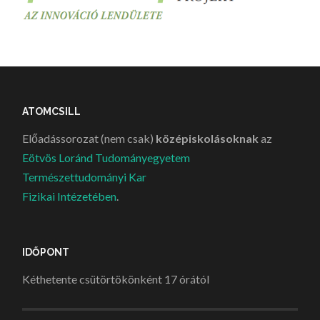
ATOMCSILL
Előadássorozat (nem csak)
középiskolásoknak
az
Eötvös Loránd Tudományegyetem
Természettudományi Kar
Fizikai Intézetében
.
IDŐPONT
Kéthetente csütörtökönként 17 órától