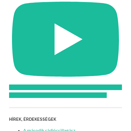
Feliratkozom az Atomcsill youtube csatornájára!
HÍREK, ÉRDEKESSÉGEK
A második rádiócsillagász