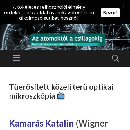
X
A tökéletes felhasználói élmény
érdekében az oldal nyomkövetést nem
Bezár!
alkalmazó sütiket használ.
AZ
AT
Menü
Kere
O
Előadássorozat
M
középiskolásoknak
TOVÁBB
O
A
az ELTE
Tűerősített közeli terű optikai
KT
TARTALOMHOZ
Természettudományi
Ó
mikroszkópia
Kar Fizikai
L
Intézetében
A
CS
Kamarás Katalin
(Wigner
IL