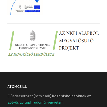
ATOMCSILL
Előadássorozat (nem csak)
középiskolásoknak
az
Eötvös Loránd Tudományegyetem