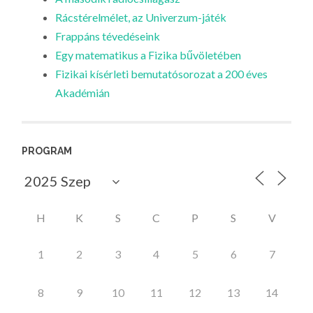
Rácstérelmélet, az Univerzum-játék
Frappáns tévedéseink
Egy matematikus a Fizika bűvöletében
Fizikai kísérleti bemutatósorozat a 200 éves
Akadémián
PROGRAM
H
K
S
C
P
S
V
1
2
3
4
5
6
7
8
9
10
11
12
13
14