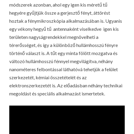
módszerek azonban, ahol egy igen kis méretű tű
hegyére gyűjtjük össze a gerjesztő fényt, áttörést
hoztak a fénymikroszkópia alkalmazásában is. Ugyanis
egy vékony hegyű tű  antennaként viselkedve  igen kis
területen nagyságrendekkel megnövelheti a
térerősséget, és így a különböző hullámhosszú fényre
történő választ is. A tűt egy minta fölött mozgatva és
változó hullámhosszú fénnyel megvilágítva, néhány
nanométeres felbontással láthatóvá tehetjük a felület
szerkezetét, kémiai összetételét és az
elektronszerkezetét is. Az előadásban néhány technikai
megoldást és speciális alkalmazást ismertetek.