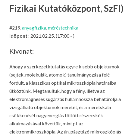
LA
Fizikai Kutatóközpont, SzFI)
G
O
#219,
anyagfizika
,
méréstechnika
KI
Időpont:
2021.02.25. (17:00 - )
G
Kivonat:
Ahogy a szerkezetktutatás egyre kisebb objektumok
(sejtek, molekulák, atomok) tanulmányozása felé
fordult, a klasszikus optikai mikroszkópia határaiba
ütköztünk. Megtanultuk, hogy a fény, illetve az
elektromágneses sugárzás hullámhossza behatárolja a
vizsgálható objektumok méretét, és a méretskála
csökkenését nagyenergiás töltött részecskék
alkalmazásával követtük, mint pl. az
elektronmikroszkópia. Az ún. pásztázó mikroszkópiás