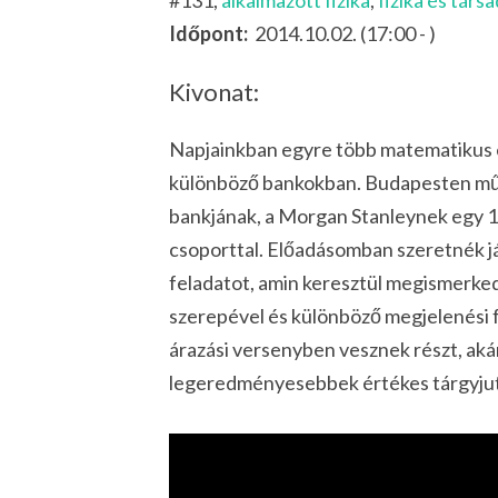
#131,
alkalmazott fizika
,
fizika és társ
Időpont:
2014.10.02. (17:00 - )
Kivonat:
Napjainkban egyre több matematikus é
különböző bankokban. Budapesten műk
bankjának, a Morgan Stanleynek egy 10
csoporttal. Előadásomban szeretnék 
feladatot, amin keresztül megismerked
szerepével és különböző megjelenési f
árazási versenyben vesznek részt, akár
legeredményesebbek értékes tárgyju