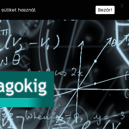
X
sütiket használ.
Bezár!