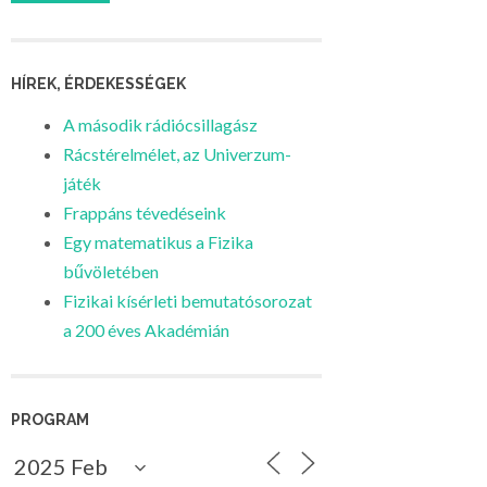
HÍREK, ÉRDEKESSÉGEK
A második rádiócsillagász
Rácstérelmélet, az Univerzum-
játék
Frappáns tévedéseink
Egy matematikus a Fizika
bűvöletében
Fizikai kísérleti bemutatósorozat
a 200 éves Akadémián
PROGRAM