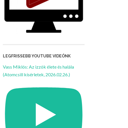
LEGFRISSEBB YOUTUBE VIDEÓNK
Vass Miklós: Az izzók élete és halála
(Atomcsill kísérletek, 2026.02.26.)