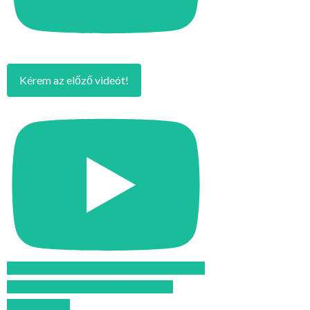
Kérem az előző videót!
Feliratkozom az Atomcsill youtube
csatornájára!