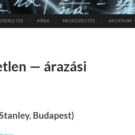
TÓ
L A
KÍSÉRLETEK
HÍREK
MEGKÖZELÍTÉS
ARCHÍVUM
CSI
LL
etlen — árazási
AG
OK
IG
tanley, Budapest)