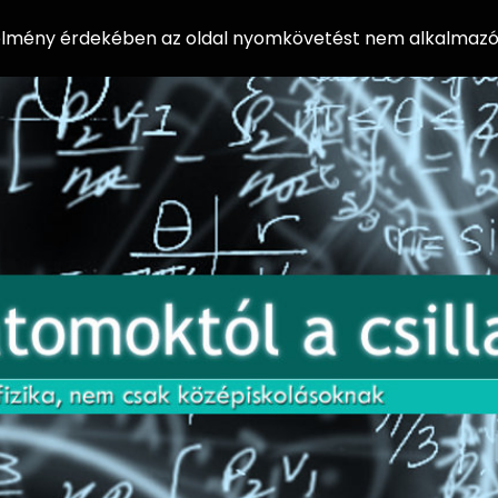
 élmény érdekében az oldal nyomkövetést nem alkalmazó 
AZ
Előadássorozat
AT
középiskolásoknak
OM
az ELTE
Természettudományi
OK
Kar Fizikai
Intézetében