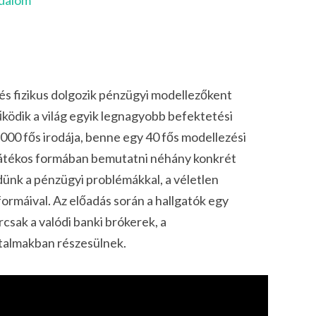
adalom
s fizikus dolgozik pénzügyi modellezőkent
ödik a világ egyik legnagyobb befektetési
00 fős irodája, benne egy 40 fős modellezési
játékos formában bemutatni néhány konkrét
ünk a pénzügyi problémákkal, a véletlen
ormáival. Az előadás során a hallgatók egy
csak a valódi banki brókerek, a
talmakban részesülnek.