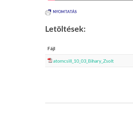
NYOMTATÁS
Letöltések:
Fájl
atomcsill_10_03_Bihary_Zsolt