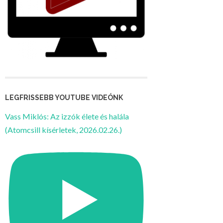
LEGFRISSEBB YOUTUBE VIDEÓNK
Vass Miklós: Az izzók élete és halála
(Atomcsill kísérletek, 2026.02.26.)