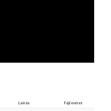
Leírás
Fájl méret