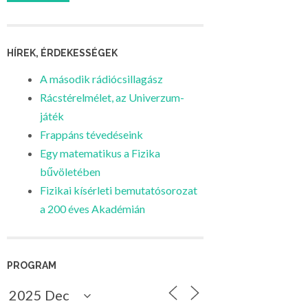
HÍREK, ÉRDEKESSÉGEK
A második rádiócsillagász
Rácstérelmélet, az Univerzum-
játék
Frappáns tévedéseink
Egy matematikus a Fizika
bűvöletében
Fizikai kísérleti bemutatósorozat
a 200 éves Akadémián
PROGRAM