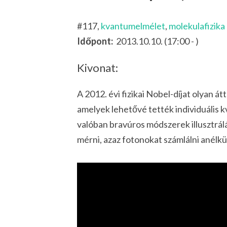
#117,
kvantumelmélet
,
molekulafizika
Időpont:
2013.10.10. (17:00 - )
Kivonat:
A 2012. évi fizikai Nobel-díjat olyan át
amelyek lehetővé tették individuális
valóban bravúros módszerek illusztrál
mérni, azaz fotonokat számlálni anélkü