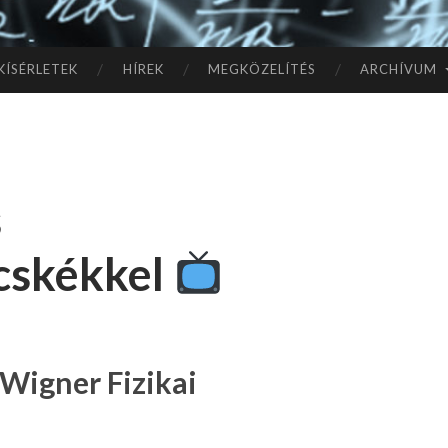
TÓ
L A
KÍSÉRLETEK
HÍREK
MEGKÖZELÍTÉS
ARCHÍVUM
CSI
LL
s
AG
cskékkel
OK
IG
Wigner Fizikai