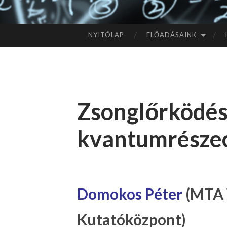
NYITÓLAP
ELŐADÁSAINK
TOVÁBB
A
TARTALOMHOZ
Zsonglőrködé
kvantumrésze
Domokos Péter
(MTA 
Kutatóközpont)