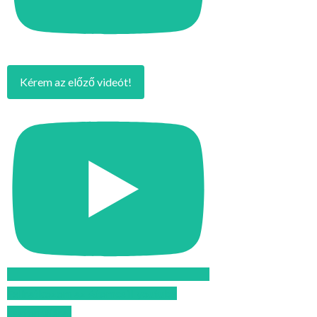
Kérem az előző videót!
Feliratkozom az Atomcsill youtube
csatornájára!