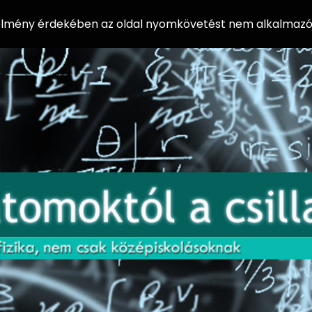
 élmény érdekében az oldal nyomkövetést nem alkalmazó 
AZ
Előadássorozat
AT
középiskolásoknak
OM
az ELTE
Természettudományi
OK
Kar Fizikai
Intézetében