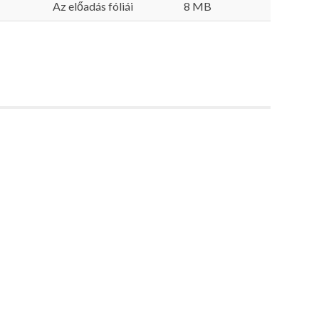
Az előadás fóliái
8 MB