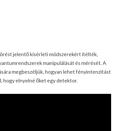
törést jelentő kísérleti módszerekért ítélték,
 kvantumrendszerek manipulálását és mérését. A
ására megbeszéljük, hogyan lehet fényintenzitást
l, hogy elnyelné őket egy detektor.