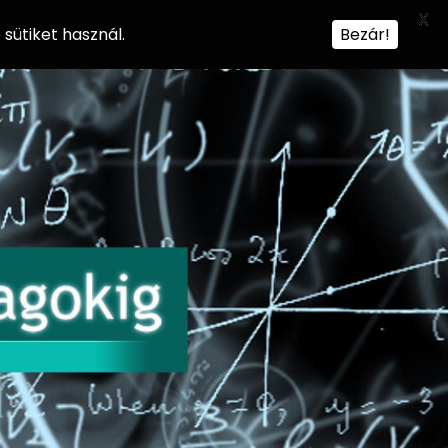
X
sütiket használ.
Bezár!