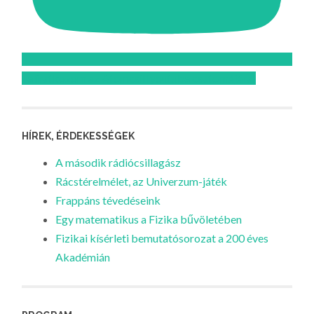
Feliratkozom az Atomcsill youtube csatornájára!
HÍREK, ÉRDEKESSÉGEK
A második rádiócsillagász
Rácstérelmélet, az Univerzum-játék
Frappáns tévedéseink
Egy matematikus a Fizika bűvöletében
Fizikai kísérleti bemutatósorozat a 200 éves
Akadémián