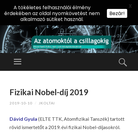
X
A tökéletes felhasználói élmény
érdekében az oldal nyomkövetést nem
Bezár!
alkalmazó sütiket használ.
AZ
AT
Menü
Kere
O
Előadássorozat
M
középiskolásoknak
TOVÁBB
O
A
az ELTE
Fizikai Nobel-díj 2019
KT
TARTALOMHOZ
Természettudományi
Ó
2019-10-10
/
JKOLTAI
Kar Fizikai
L
Intézetében
A
Dávid Gyula
(ELTE TTK, Atomfizikai Tanszék) tartott
CS
rövid ismertetőt a 2019. évi fizikai Nobel-díjasokról.
IL