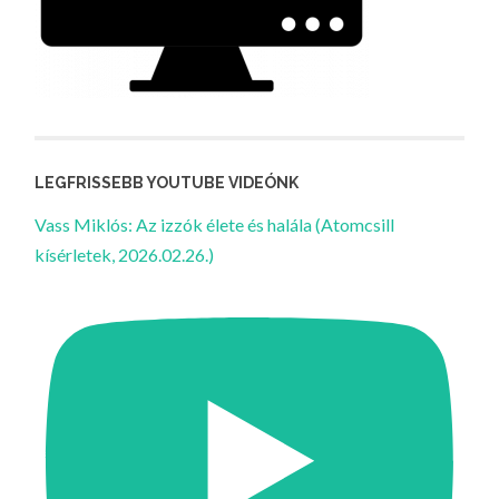
LEGFRISSEBB YOUTUBE VIDEÓNK
Vass Miklós: Az izzók élete és halála (Atomcsill
kísérletek, 2026.02.26.)