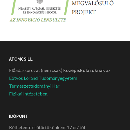
ATOMCSILL
Előadássorozat (nem csak)
középiskolásoknak
az
Eötvös Loránd Tudományegyetem
Természettudományi Kar
Fizikai Intézetében
.
IDŐPONT
Kéthetente csütörtökönként 17 órától