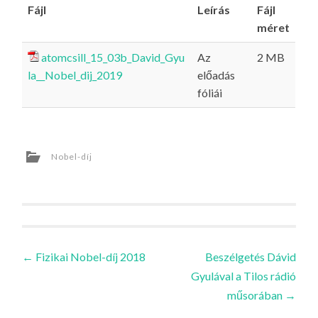
Fájl
Leírás
Fájl
méret
atomcsill_15_03b_David_Gyu
Az
2 MB
la__Nobel_dij_2019
előadás
fóliái
Nobel-díj
Bejegyzések
←
Fizikai Nobel-díj 2018
Beszélgetés Dávid
Gyulával a Tilos rádió
navigációja
műsorában
→