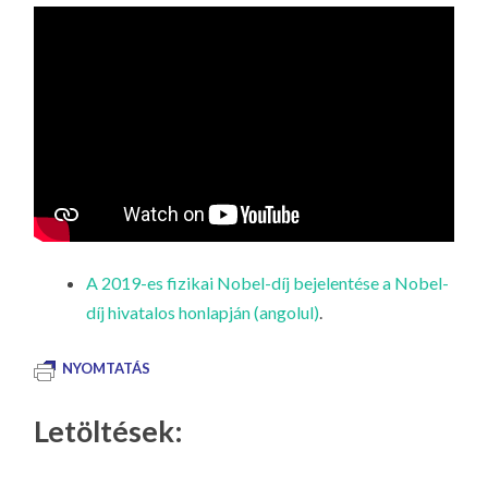
LA
G
O
KI
G
A 2019-es fizikai Nobel-díj bejelentése a Nobel-
díj hivatalos honlapján (angolul)
.
NYOMTATÁS
Letöltések: