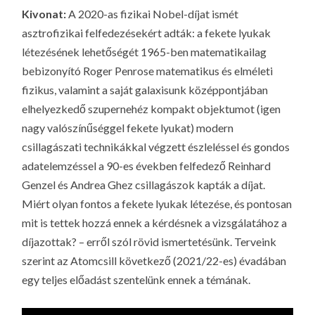
LA
Kivonat:
A 2020-as fizikai Nobel-díjat ismét
G
asztrofizikai felfedezésekért adták: a fekete lyukak
O
létezésének lehetőségét 1965-ben matematikailag
KI
bebizonyító Roger Penrose matematikus és elméleti
fizikus, valamint a saját galaxisunk középpontjában
G
elhelyezkedő szupernehéz kompakt objektumot (igen
nagy valószínűséggel fekete lyukat) modern
csillagászati technikákkal végzett észleléssel és gondos
adatelemzéssel a 90-es években felfedező Reinhard
Genzel és Andrea Ghez csillagászok kapták a díjat.
Miért olyan fontos a fekete lyukak létezése, és pontosan
mit is tettek hozzá ennek a kérdésnek a vizsgálatához a
díjazottak? – erről szól rövid ismertetésünk. Terveink
szerint az Atomcsill következő (2021/22-es) évadában
egy teljes előadást szentelünk ennek a témának.