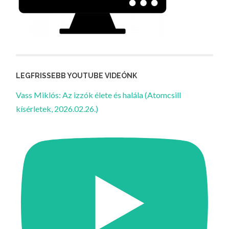
LEGFRISSEBB YOUTUBE VIDEÓNK
Vass Miklós: Az izzók élete és halála (Atomcsill
kísérletek, 2026.02.26.)