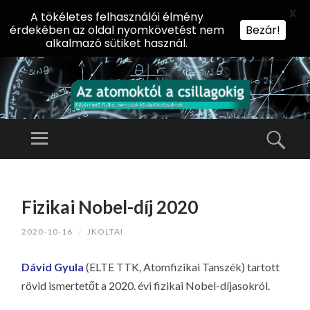
X
A tökéletes felhasználói élmény
érdekében az oldal nyomkövetést nem
Bezár!
alkalmazó sütiket használ.
AZ
AT
Menü
Kere
O
Előadássorozat
M
középiskolásoknak
TOVÁBB
O
A
az ELTE
Fizikai Nobel-díj 2020
KT
TARTALOMHOZ
Természettudományi
Ó
2020-10-16
/
JKOLTAI
Kar Fizikai
L
Intézetében
A
Dávid Gyula
(ELTE TTK, Atomfizikai Tanszék) tartott
CS
rövid ismertetőt a 2020. évi fizikai Nobel-díjasokról.
IL