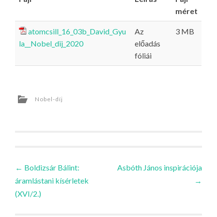
méret
atomcsill_16_03b_David_Gyu
Az
3 MB
la__Nobel_dij_2020
előadás
fóliái
Nobel-díj
Bejegyzések
←
Boldizsár Bálint:
Asbóth János inspirációja
áramlástani kísérletek
→
navigációja
(XVI/2.)