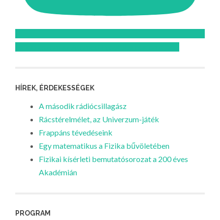
Feliratkozom az Atomcsill youtube csatornájára!
HÍREK, ÉRDEKESSÉGEK
A második rádiócsillagász
Rácstérelmélet, az Univerzum-játék
Frappáns tévedéseink
Egy matematikus a Fizika bűvöletében
Fizikai kísérleti bemutatósorozat a 200 éves
Akadémián
PROGRAM