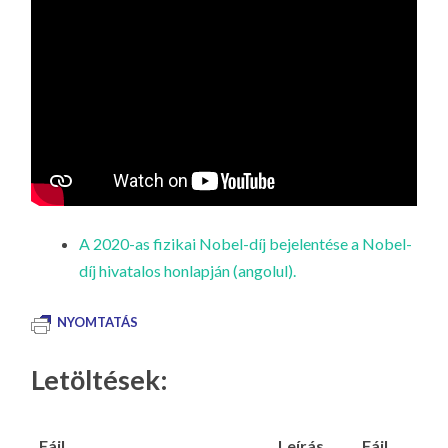
A 2020-as fizikai Nobel-díj bejelentése a Nobel-
díj hivatalos honlapján (angolul).
NYOMTATÁS
Letöltések:
Fájl
Leírás
Fájl