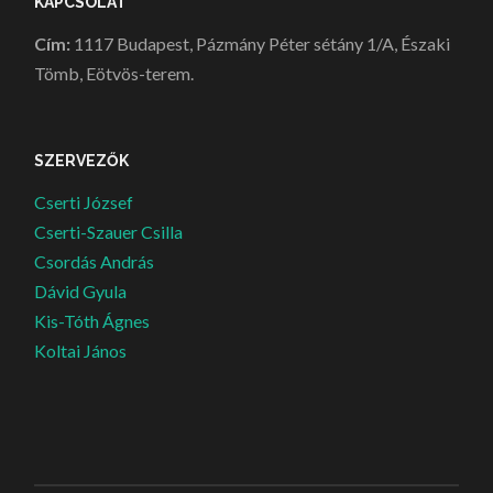
KAPCSOLAT
Cím:
1117 Budapest, Pázmány Péter sétány 1/A, Északi
Tömb, Eötvös-terem.
SZERVEZŐK
Cserti József
Cserti-Szauer Csilla
Csordás András
Dávid Gyula
Kis-Tóth Ágnes
Koltai János