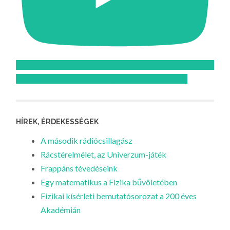
Feliratkozom az Atomcsill youtube csatornájára!
HÍREK, ÉRDEKESSÉGEK
A második rádiócsillagász
Rácstérelmélet, az Univerzum-játék
Frappáns tévedéseink
Egy matematikus a Fizika bűvöletében
Fizikai kísérleti bemutatósorozat a 200 éves
Akadémián