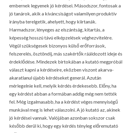
LA
embernek legyenek jó kérdései. Másodszor, fontosak a
G
jó tanárok, akik a kíváncsiságot valamilyen produktív
O
irányba terelgetik, ahelyett, hogy kiirtanák.
KI
Harmadszor, lényeges az elszántság, kitartás, a
képesség hosszú távú elképzelések véghezvitelére.
G
Végül szükségesek bizonyos külső erőforrások,
felszerelés, ösztöndíj, más szakértők rááldozott ideje és
érdeklődése. Mindezek birtokában a kutató megpróbál
választ kapni a kérdéseire, eközben viszont akarva-
akaratlanul újabb kérdéseket generál. Azután
mérlegelnie kell, melyik kérdés érdekesebb. Előny, ha
egy kérdést abban a formában addig még nem tették
fel. Még izgalmasabb, ha a kérdést véges mennyiségű
munkával meg is lehet válaszolni. A jó kutató az, akinek
jó kérdései vannak. Valójában azonban sokszor csak
később derül ki, hogy egy kérdés tényleg előremutató