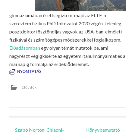
gimnáziumában érettségiztem, majd az ELTE-n
szereztem fizikus PhD fokozatot 2020 végén. Jelenleg
posztdoktori ösztöndíjas vagyok az USA-ban, elméleti
fizikával és számítógépes módszerekkel foglalkozom.
Előadásomban
egy olyan témát mutatok be, ami
nagyrészt végigkísérte az egyetemi tanulmányaimat és a
mai napig formálja az érdeklődésemet.
NYOMTATÁS
Előadók
Bejegyzések
←
Szabó Norton: Chladni-
Könyvbemutató
→