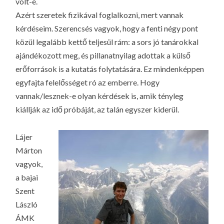
volt-e.
Azért szeretek fizikával foglalkozni, mert vannak
kérdéseim. Szerencsés vagyok, hogy a fenti négy pont
közül legalább kettő teljesül rám: a sors jó tanárokkal
ajándékozott meg, és pillanatnyilag adottak a külső
erőforrások is a kutatás folytatására. Ez mindenképpen
egyfajta felelősséget ró az emberre. Hogy
vannak/lesznek-e olyan kérdések is, amik tényleg
kiállják az idő próbáját, az talán egyszer kiderül.
Lájer
Márton
vagyok,
a bajai
Szent
László
ÁMK