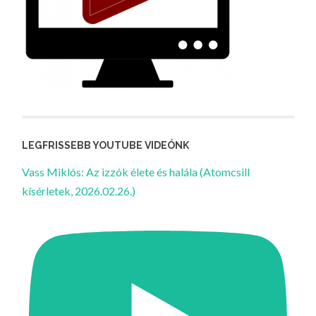
LEGFRISSEBB YOUTUBE VIDEÓNK
Vass Miklós: Az izzók élete és halála (Atomcsill
kísérletek, 2026.02.26.)