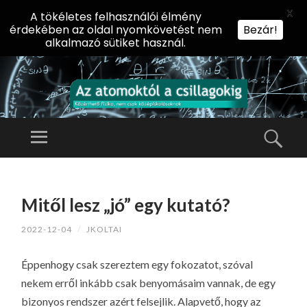
X
A tökéletes felhasználói élmény
érdekében az oldal nyomkövetést nem
Bezár!
alkalmazó sütiket használ.
AZ
AT
Menü
Kere
O
Előadássorozat
M
középiskolásoknak
TOVÁBB
O
A
az ELTE
Mitől lesz „jó” egy kutató?
KT
TARTALOMHOZ
Természettudományi
Ó
2022-12-04
/
JKOLTAI
Kar Fizikai
L
Intézetében
A
Éppenhogy csak szereztem egy fokozatot, szóval
CS
nekem erről inkább csak benyomásaim vannak, de egy
IL
bizonyos rendszer azért felsejlik. Alapvető, hogy az