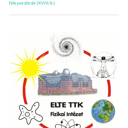
féle porábrák (XVIII/6.)
navigációja