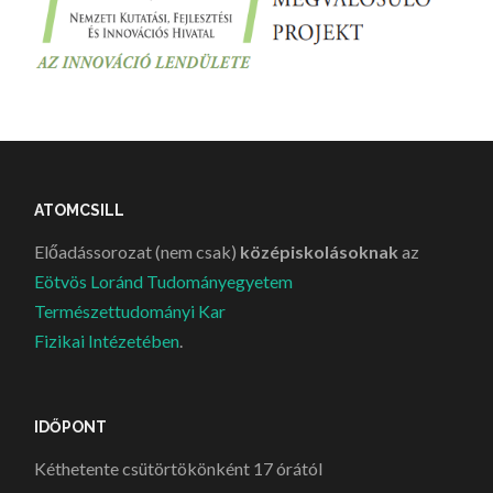
ATOMCSILL
Előadássorozat (nem csak)
középiskolásoknak
az
Eötvös Loránd Tudományegyetem
Természettudományi Kar
Fizikai Intézetében
.
IDŐPONT
Kéthetente csütörtökönként 17 órától